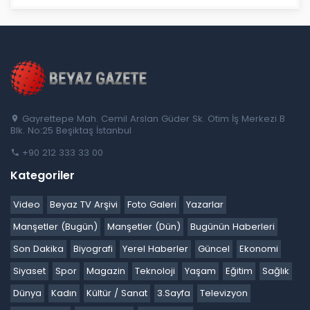
Gayrettepe Mah. Cemil Arslan Güder Sk. Otim İş Merkezi B
Blk. No:25 Beşiktaş İstanbul
+90 212 333 33 00
Kategoriler
Video
Beyaz TV Arşivi
Foto Galeri
Yazarlar
Manşetler (Bugün)
Manşetler (Dün)
Bugünün Haberleri
Son Dakika
Biyografi
Yerel Haberler
Güncel
Ekonomi
Siyaset
Spor
Magazin
Teknoloji
Yaşam
Eğitim
Sağlık
Dünya
Kadın
Kültür / Sanat
3.Sayfa
Televizyon