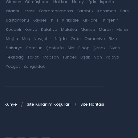
Giresun
Gümüşhane
Hakkari
Hatay
Iğdır
Isparta
İstanbul
İzmir
Kahramanmaraş
Karabük
Karaman
Kars
Kastamonu
Kayseri
Kilis
Kırıkkale
Kırklareli
Kırşehir
Kocaeli
Konya
Kütahya
Malatya
Manisa
Mardin
Mersin
Muğla
Muş
Nevşehir
Niğde
Ordu
Osmaniye
Rize
Sakarya
Samsun
Şanlıurfa
Siirt
Sinop
Şırnak
Sivas
Tekirdağ
Tokat
Trabzon
Tunceli
Uşak
Van
Yalova
Yozgat
Zonguldak
Künye
Site Kullanım Koşulları
Site Haritası