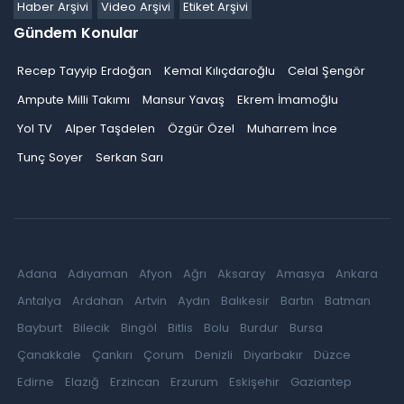
Haber Arşivi
Video Arşivi
Etiket Arşivi
Gündem Konular
Recep Tayyip Erdoğan
Kemal Kılıçdaroğlu
Celal Şengör
Ampute Milli Takımı
Mansur Yavaş
Ekrem İmamoğlu
Yol TV
Alper Taşdelen
Özgür Özel
Muharrem İnce
Tunç Soyer
Serkan Sarı
Adana
Adıyaman
Afyon
Ağrı
Aksaray
Amasya
Ankara
Antalya
Ardahan
Artvin
Aydın
Balıkesir
Bartın
Batman
Bayburt
Bilecik
Bingöl
Bitlis
Bolu
Burdur
Bursa
Çanakkale
Çankırı
Çorum
Denizli
Diyarbakır
Düzce
Edirne
Elazığ
Erzincan
Erzurum
Eskişehir
Gaziantep