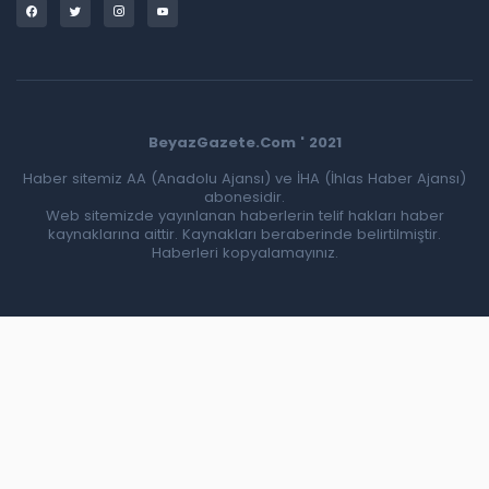
BeyazGazete.Com ' 2021
Haber sitemiz AA (Anadolu Ajansı) ve İHA (İhlas Haber Ajansı)
abonesidir.
Web sitemizde yayınlanan haberlerin telif hakları haber
kaynaklarına aittir. Kaynakları beraberinde belirtilmiştir.
Haberleri kopyalamayınız.