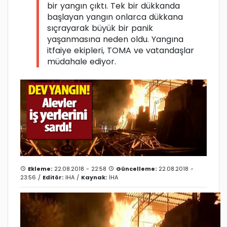
bir yangın çıktı. Tek bir dükkanda
başlayan yangın onlarca dükkana
sıçrayarak büyük bir panik
yaşanmasına neden oldu. Yangına
itfaiye ekipleri, TOMA ve vatandaşlar
müdahale ediyor.
Ekleme:
22.08.2018 - 22:58
Güncelleme:
22.08.2018 -
23:56 /
Editör:
IHA
/
Kaynak:
İHA