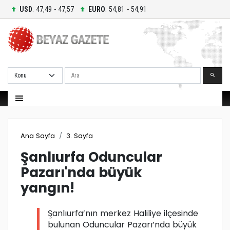
USD
: 47,49 - 47,57
EURO
: 54,81 - 54,91
Ara
Ana Sayfa
3. Sayfa
Şanlıurfa Oduncular
Pazarı'nda büyük
yangın!
Şanlıurfa’nın merkez Haliliye ilçesinde
bulunan Oduncular Pazarı’nda büyük