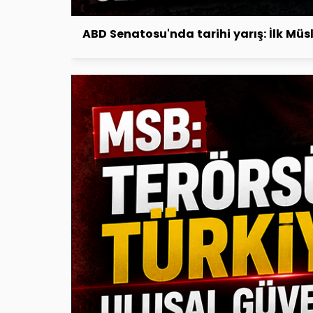
ABD Senatosu'nda tarihi yarış: İlk M