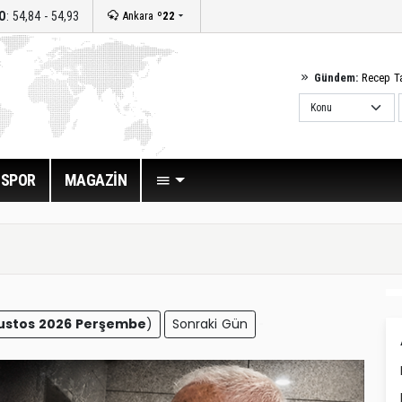
O
: 54,84 - 54,93
Ankara
º22
Gündem:
Recep T
SPOR
MAGAZİN
ustos 2026 Perşembe
)
Sonraki Gün