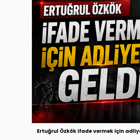
Ertuğrul Özkök ifade vermek için adliy