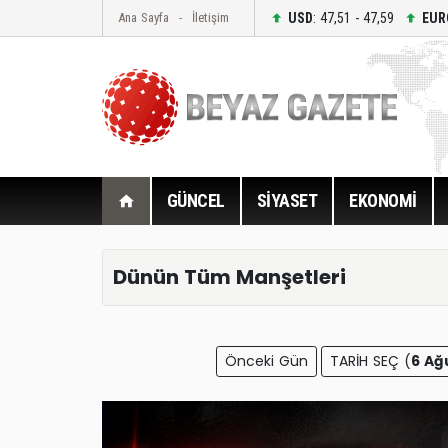
USD
: 47,51 - 47,59
EUR
Ana Sayfa
İletişim
GÜNCEL
SİYASET
EKONOMİ
Dünün Tüm Manşetleri
Önceki Gün
TARİH SEÇ (
6 Ağ