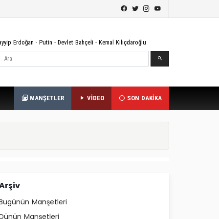
ayyip Erdoğan
-
Putin
-
Devlet Bahçeli
-
Kemal Kılıçdaroğlu
Ara
MANŞETLER
VİDEO
SON DAKİKA
Arşiv
Bugünün Manşetleri
Dünün Manşetleri