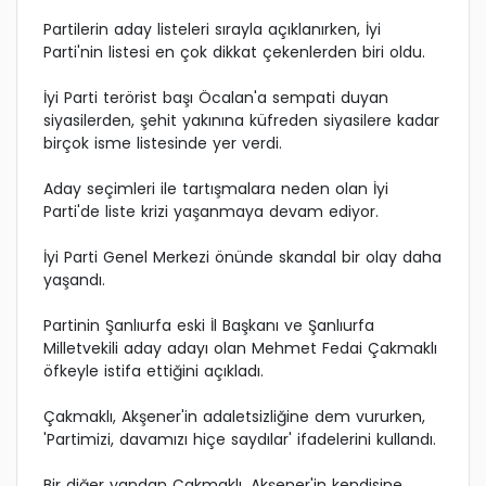
Partilerin aday listeleri sırayla açıklanırken, İyi
Parti'nin listesi en çok dikkat çekenlerden biri oldu.
İyi Parti terörist başı Öcalan'a sempati duyan
siyasilerden, şehit yakınına küfreden siyasilere kadar
birçok isme listesinde yer verdi.
Aday seçimleri ile tartışmalara neden olan İyi
Parti'de liste krizi yaşanmaya devam ediyor.
İyi Parti Genel Merkezi önünde skandal bir olay daha
yaşandı.
Partinin Şanlıurfa eski İl Başkanı ve Şanlıurfa
Milletvekili aday adayı olan Mehmet Fedai Çakmaklı
öfkeyle istifa ettiğini açıkladı.
Çakmaklı, Akşener'in adaletsizliğine dem vururken,
'Partimizi, davamızı hiçe saydılar' ifadelerini kullandı.
Bir diğer yandan Çakmaklı, Akşener'in kendisine