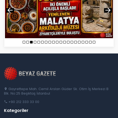
Gayrettepe Mah. Cemil Arslan Güder Sk. Otim İş Merkezi B
Blk. No:25 Beşiktaş İstanbul
+90 212 333 33 00
Kategoriler