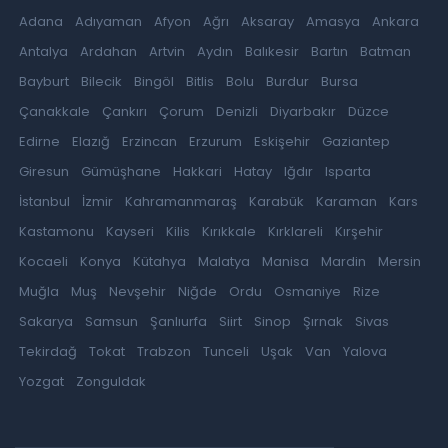
Adana
Adıyaman
Afyon
Ağrı
Aksaray
Amasya
Ankara
Antalya
Ardahan
Artvin
Aydın
Balıkesir
Bartın
Batman
Bayburt
Bilecik
Bingöl
Bitlis
Bolu
Burdur
Bursa
Çanakkale
Çankırı
Çorum
Denizli
Diyarbakır
Düzce
Edirne
Elazığ
Erzincan
Erzurum
Eskişehir
Gaziantep
Giresun
Gümüşhane
Hakkari
Hatay
Iğdır
Isparta
İstanbul
İzmir
Kahramanmaraş
Karabük
Karaman
Kars
Kastamonu
Kayseri
Kilis
Kırıkkale
Kırklareli
Kırşehir
Kocaeli
Konya
Kütahya
Malatya
Manisa
Mardin
Mersin
Muğla
Muş
Nevşehir
Niğde
Ordu
Osmaniye
Rize
Sakarya
Samsun
Şanlıurfa
Siirt
Sinop
Şırnak
Sivas
Tekirdağ
Tokat
Trabzon
Tunceli
Uşak
Van
Yalova
Yozgat
Zonguldak