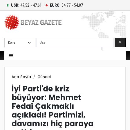
USD
: 47,52 - 47,61
EURO
: 54,77 - 54,87
Ara
Ana Sayfa
Güncel
İyi Parti'de kriz
büyüyor: Mehmet
Fedai Çakmaklı
açıkladı! Partimizi,
davamızı hiç paraya