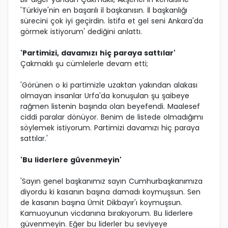
'Türkiye'nin en başarılı il başkanısın. İl başkanlığı
sürecini çok iyi geçirdin. İstifa et gel seni Ankara'da
görmek istiyorum' dediğini anlattı.
'Partimizi, davamızı hiç paraya sattılar'
Çakmaklı şu cümlelerle devam etti;
'Görünen o ki partimizle uzaktan yakından alakası
olmayan insanlar Urfa'da konuşulan şu şaibeye
rağmen listenin başında olan beyefendi. Maalesef
ciddi paralar dönüyor. Benim de listede olmadığımı
söylemek istiyorum. Partimizi davamızı hiç paraya
sattılar.'
'Bu liderlere güvenmeyin'
'Sayın genel başkanımız sayın Cumhurbaşkanımıza
diyordu ki kasanın başına damadı koymuşsun. Sen
de kasanın başına Ümit Dikbayır'ı koymuşsun.
Kamuoyunun vicdanına bırakıyorum. Bu liderlere
güvenmeyin. Eğer bu liderler bu seviyeye