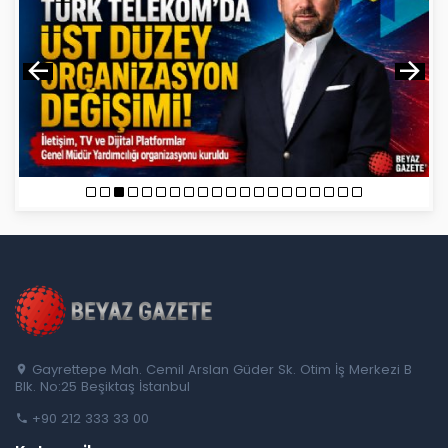
Gayrettepe Mah. Cemil Arslan Güder Sk. Otim İş Merkezi B
Blk. No:25 Beşiktaş İstanbul
+90 212 333 33 00