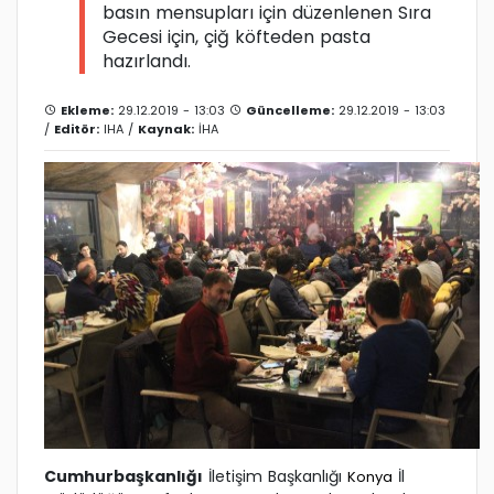
basın mensupları için düzenlenen Sıra
Gecesi için, çiğ köfteden pasta
hazırlandı.
Ekleme:
29.12.2019 - 13:03
Güncelleme:
29.12.2019 - 13:03
/
Editör:
IHA
/
Kaynak:
İHA
Cumhurbaşkanlığı
İletişim Başkanlığı
İl
Konya