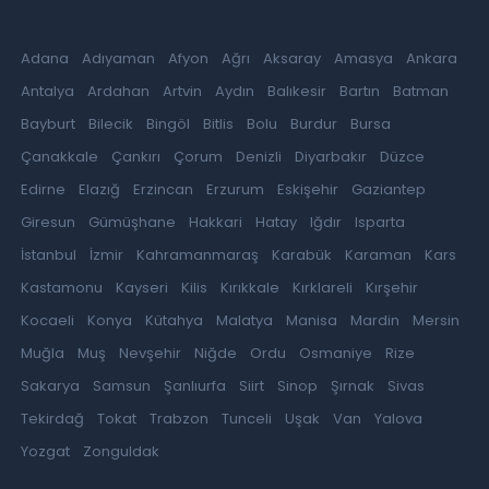
Adana
Adıyaman
Afyon
Ağrı
Aksaray
Amasya
Ankara
Antalya
Ardahan
Artvin
Aydın
Balıkesir
Bartın
Batman
Bayburt
Bilecik
Bingöl
Bitlis
Bolu
Burdur
Bursa
Çanakkale
Çankırı
Çorum
Denizli
Diyarbakır
Düzce
Edirne
Elazığ
Erzincan
Erzurum
Eskişehir
Gaziantep
Giresun
Gümüşhane
Hakkari
Hatay
Iğdır
Isparta
İstanbul
İzmir
Kahramanmaraş
Karabük
Karaman
Kars
Kastamonu
Kayseri
Kilis
Kırıkkale
Kırklareli
Kırşehir
Kocaeli
Konya
Kütahya
Malatya
Manisa
Mardin
Mersin
Muğla
Muş
Nevşehir
Niğde
Ordu
Osmaniye
Rize
Sakarya
Samsun
Şanlıurfa
Siirt
Sinop
Şırnak
Sivas
Tekirdağ
Tokat
Trabzon
Tunceli
Uşak
Van
Yalova
Yozgat
Zonguldak