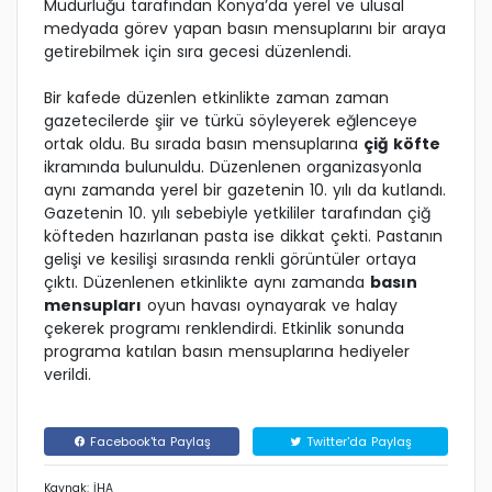
Müdürlüğü tarafından Konya’da yerel ve ulusal
medyada görev yapan basın mensuplarını bir araya
getirebilmek için sıra gecesi düzenlendi.
Bir kafede düzenlen etkinlikte zaman zaman
gazetecilerde şiir ve türkü söyleyerek eğlenceye
ortak oldu. Bu sırada basın mensuplarına
çiğ köfte
ikramında bulunuldu. Düzenlenen organizasyonla
aynı zamanda yerel bir gazetenin 10. yılı da kutlandı.
Gazetenin 10. yılı sebebiyle yetkililer tarafından çiğ
köfteden hazırlanan pasta ise dikkat çekti. Pastanın
gelişi ve kesilişi sırasında renkli görüntüler ortaya
çıktı. Düzenlenen etkinlikte aynı zamanda
basın
mensupları
oyun havası oynayarak ve halay
çekerek programı renklendirdi. Etkinlik sonunda
programa katılan basın mensuplarına hediyeler
verildi.
Facebook'ta Paylaş
Twitter'da Paylaş
Kaynak: İHA