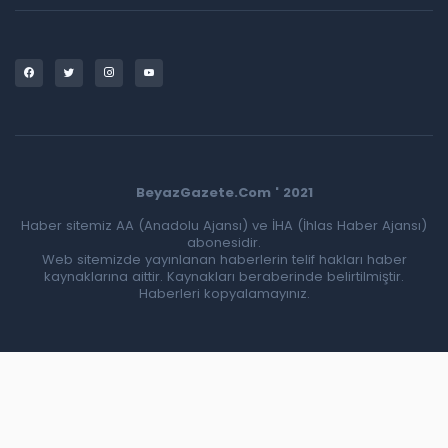
BeyazGazete.Com ' 2021
Haber sitemiz AA (Anadolu Ajansı) ve İHA (İhlas Haber Ajansı)
abonesidir.
Web sitemizde yayınlanan haberlerin telif hakları haber
kaynaklarına aittir. Kaynakları beraberinde belirtilmiştir.
Haberleri kopyalamayınız.