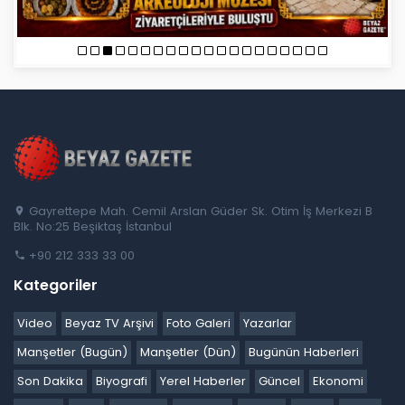
Gayrettepe Mah. Cemil Arslan Güder Sk. Otim İş Merkezi B
Blk. No:25 Beşiktaş İstanbul
+90 212 333 33 00
Kategoriler
Video
Beyaz TV Arşivi
Foto Galeri
Yazarlar
Manşetler (Bugün)
Manşetler (Dün)
Bugünün Haberleri
Son Dakika
Biyografi
Yerel Haberler
Güncel
Ekonomi