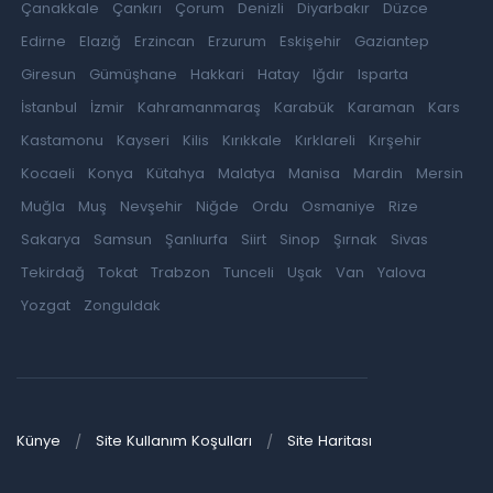
Çanakkale
Çankırı
Çorum
Denizli
Diyarbakır
Düzce
Edirne
Elazığ
Erzincan
Erzurum
Eskişehir
Gaziantep
Giresun
Gümüşhane
Hakkari
Hatay
Iğdır
Isparta
İstanbul
İzmir
Kahramanmaraş
Karabük
Karaman
Kars
Kastamonu
Kayseri
Kilis
Kırıkkale
Kırklareli
Kırşehir
Kocaeli
Konya
Kütahya
Malatya
Manisa
Mardin
Mersin
Muğla
Muş
Nevşehir
Niğde
Ordu
Osmaniye
Rize
Sakarya
Samsun
Şanlıurfa
Siirt
Sinop
Şırnak
Sivas
Tekirdağ
Tokat
Trabzon
Tunceli
Uşak
Van
Yalova
Yozgat
Zonguldak
Künye
Site Kullanım Koşulları
Site Haritası