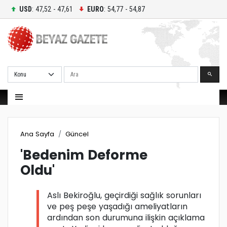
USD
: 47,52 - 47,61
EURO
: 54,77 - 54,87
Ara
Ana Sayfa
Güncel
'Bedenim Deforme
Oldu'
Aslı Bekiroğlu, geçirdiği sağlık sorunları
ve peş peşe yaşadığı ameliyatların
ardından son durumuna ilişkin açıklama