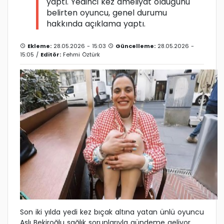
yaptı. Yedinci kez ameliyat olduğunu
belirten oyuncu, genel durumu
hakkında açıklama yaptı.
Ekleme:
28.05.2026 - 15:03
Güncelleme:
28.05.2026 -
15:05 /
Editör:
Fehmi Öztürk
Son iki yılda yedi kez bıçak altına yatan ünlü oyuncu
Aslı Bekiroğlu sağlık sorunlarıyla gündeme geliyor.