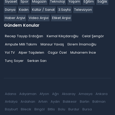
Siyaset
Spor
Magazin
Teknoloji
Yaşam
Eğitim
Sağlık
Dünya
Kadın
Kültür / Sanat
3.Sayfa
Televizyon
Haber Arşivi
Video Arşivi
Etiket Arşivi
Gündem Konular
Recep Tayyip Erdoğan
Kemal Kılıçdaroğlu
Celal Şengör
Ampute Milli Takımı
Mansur Yavaş
Ekrem İmamoğlu
Yol TV
Alper Taşdelen
Özgür Özel
Muharrem İnce
Tunç Soyer
Serkan Sarı
Adana
Adıyaman
Afyon
Ağrı
Aksaray
Amasya
Ankara
Antalya
Ardahan
Artvin
Aydın
Balıkesir
Bartın
Batman
Bayburt
Bilecik
Bingöl
Bitlis
Bolu
Burdur
Bursa