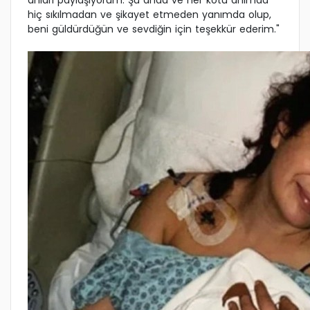
anları paylaşıyorum. Şu anda ve her kötü anımda
hiç sıkılmadan ve şikayet etmeden yanımda olup,
beni güldürdüğün ve sevdiğin için teşekkür ederim."