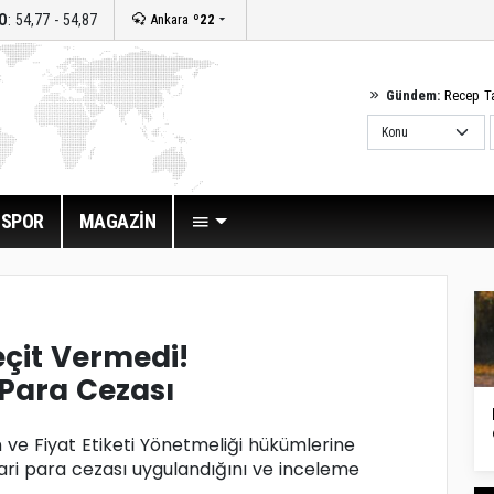
O
: 54,77 - 54,87
Ankara
º22
Gündem:
Recep T
SPOR
MAGAZİN
eçit Vermedi!
 Para Cezası
 ve Fiyat Etiketi Yönetmeliği hükümlerine
idari para cezası uygulandığını ve inceleme
..