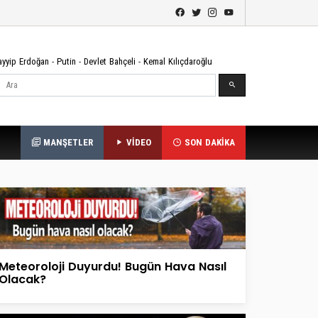
ayyip Erdoğan
-
Putin
-
Devlet Bahçeli
-
Kemal Kılıçdaroğlu
Ara
MANŞETLER
VİDEO
SON DAKİKA
Meteoroloji Duyurdu! Bugün Hava Nasıl
Olacak?