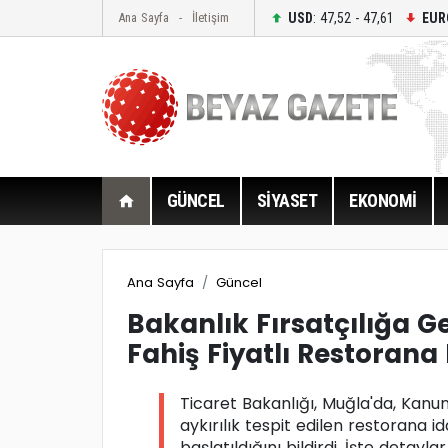
USD
: 47,52 - 47,61
EUR
Ana Sayfa
İletişim
GÜNCEL
SİYASET
EKONOMİ
Ana Sayfa
Güncel
Bakanlık Fırsatçılığa G
Fahiş Fiyatlı Restorana
Ticaret Bakanlığı, Muğla'da, Kanun
aykırılık tespit edilen restorana 
başlatıldığını bildirdi. İşte detaylar.