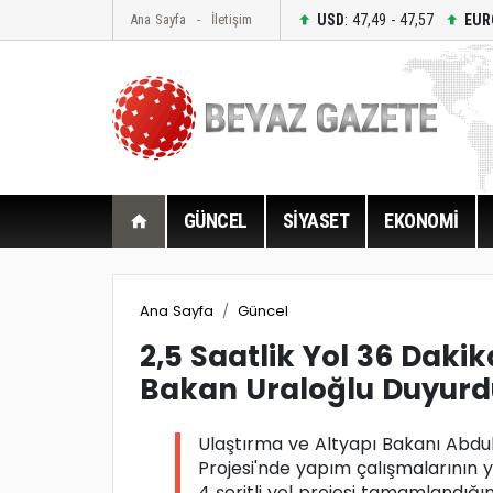
USD
: 47,49 - 47,57
EUR
Ana Sayfa
İletişim
GÜNCEL
SİYASET
EKONOMİ
Ana Sayfa
Güncel
2,5 Saatlik Yol 36 Daki
Bakan Uraloğlu Duyurd
Ulaştırma ve Altyapı Bakanı Abdu
Projesi'nde yapım çalışmalarının y
4 şeritli yol projesi tamamlandığı