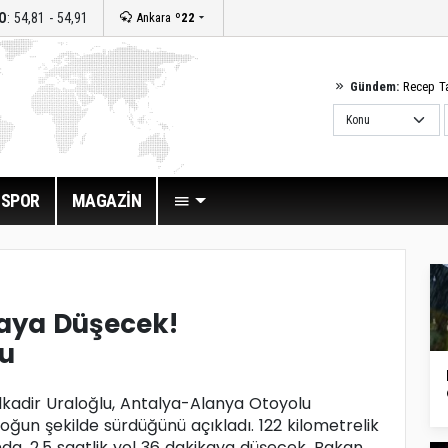
O
: 54,81 - 54,91
Ankara
º22
Gündem:
Recep T
SPOR
MAGAZİN
kaya Düşecek!
u
lkadir Uraloğlu, Antalya-Alanya Otoyolu
oğun şekilde sürdüğünü açıkladı. 122 kilometrelik
nda, 2,5 saatlik yol 36 dakikaya düşecek. Bakan