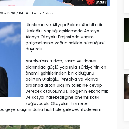
6 - 13:36 /
Editör:
Fehmi Öztürk
Ulaştırma ve Altyapı Bakanı Abdulkadir
Uraloğlu, yaptığı açıklamada Antalya-
Alanya Otoyolu Projesi'nde yapım
çalışmalarının yoğun şekilde sürdüğünü
duyurdu.
Antalya'nın turizm, tarım ve ticaret
alanındaki güçlü yapısıyla Türkiye'nin en
önemli şehirlerinden biri olduğunu
belirten Uraloğlu, 'Antalya ve Alanya
arasında artan ulaşım talebine cevap
verecek otoyolumuz, bölgenin ekonomik
ve sosyal hareketliliğine önemli katkı
sağlayacak. Otoyolun hizmete
n bölgeye ulaşımı daha hızlı hale gelecek' ifadelerini