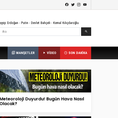
ayyip Erdoğan
-
Putin
-
Devlet Bahçeli
-
Kemal Kılıçdaroğlu
Ara
MANŞETLER
VİDEO
SON DAKİKA
Meteoroloji Duyurdu! Bugün Hava Nasıl
Olacak?