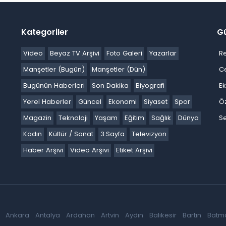
Kategoriler
G
Video
Beyaz TV Arşivi
Foto Galeri
Yazarlar
R
Manşetler (Bugün)
Manşetler (Dün)
C
Bugünün Haberleri
Son Dakika
Biyografi
E
Yerel Haberler
Güncel
Ekonomi
Siyaset
Spor
Ö
Magazin
Teknoloji
Yaşam
Eğitim
Sağlık
Dünya
Se
Kadın
Kültür / Sanat
3.Sayfa
Televizyon
Haber Arşivi
Video Arşivi
Etiket Arşivi
Ankara
Antalya
Ardahan
Artvin
Aydın
Balıkesir
Bartın
Batm