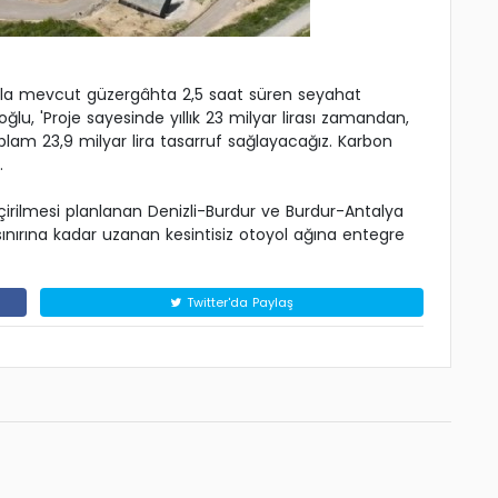
a mevcut güzergâhta 2,5 saat süren seyahat
ğlu, 'Proje sayesinde yıllık 23 milyar lirası zamandan,
plam 23,9 milyar lira tasarruf sağlayacağız. Karbon
.
çirilmesi planlanan Denizli-Burdur ve Burdur-Antalya
a sınırına kadar uzanan kesintisiz otoyol ağına entegre
Twitter'da Paylaş