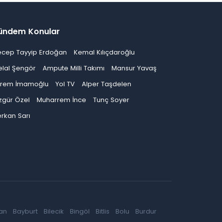
ündem Konular
ecep Tayyip Erdoğan
Kemal Kılıçdaroğlu
elal Şengör
Ampute Milli Takımı
Mansur Yavaş
krem İmamoğlu
Yol TV
Alper Taşdelen
zgür Özel
Muharrem İnce
Tunç Soyer
rkan Sarı
an
Bayburt
Bilecik
Bingöl
Bitlis
Bolu
Burdur