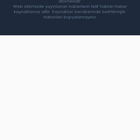
abonesidir.
Web sitemizde yayınlanan haberlerin telif hakları haber
kaynaklarına aittir. Kaynakları beraberinde belirtilmiştir.
Haberleri kopyalamayınız.