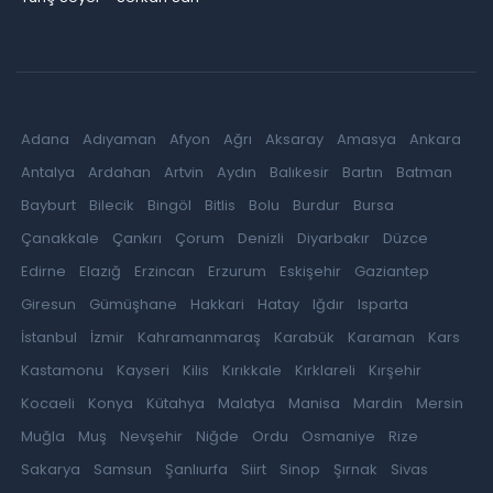
Adana
Adıyaman
Afyon
Ağrı
Aksaray
Amasya
Ankara
Antalya
Ardahan
Artvin
Aydın
Balıkesir
Bartın
Batman
Bayburt
Bilecik
Bingöl
Bitlis
Bolu
Burdur
Bursa
Çanakkale
Çankırı
Çorum
Denizli
Diyarbakır
Düzce
Edirne
Elazığ
Erzincan
Erzurum
Eskişehir
Gaziantep
Giresun
Gümüşhane
Hakkari
Hatay
Iğdır
Isparta
İstanbul
İzmir
Kahramanmaraş
Karabük
Karaman
Kars
Kastamonu
Kayseri
Kilis
Kırıkkale
Kırklareli
Kırşehir
Kocaeli
Konya
Kütahya
Malatya
Manisa
Mardin
Mersin
Muğla
Muş
Nevşehir
Niğde
Ordu
Osmaniye
Rize
Sakarya
Samsun
Şanlıurfa
Siirt
Sinop
Şırnak
Sivas