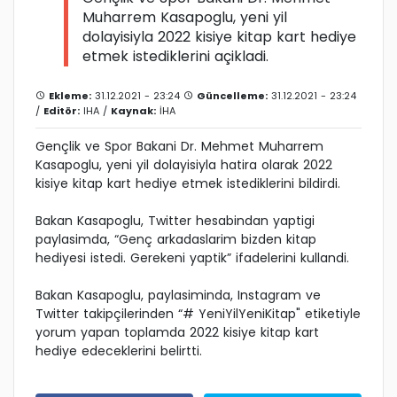
Muharrem Kasapoglu, yeni yil
dolayisiyla 2022 kisiye kitap kart hediye
etmek istediklerini açikladi.
Ekleme:
31.12.2021 - 23:24
Güncelleme:
31.12.2021 - 23:24
/
Editör:
IHA
/
Kaynak:
İHA
Gençlik ve Spor Bakani Dr. Mehmet Muharrem
Kasapoglu, yeni yil dolayisiyla hatira olarak 2022
kisiye kitap kart hediye etmek istediklerini bildirdi.
Bakan Kasapoglu, Twitter hesabindan yaptigi
paylasimda, “Genç arkadaslarim bizden kitap
hediyesi istedi. Gerekeni yaptik” ifadelerini kullandi.
Bakan Kasapoglu, paylasiminda, Instagram ve
Twitter takipçilerinden “# YeniYilYeniKitap" etiketiyle
yorum yapan toplamda 2022 kisiye kitap kart
hediye edeceklerini belirtti.