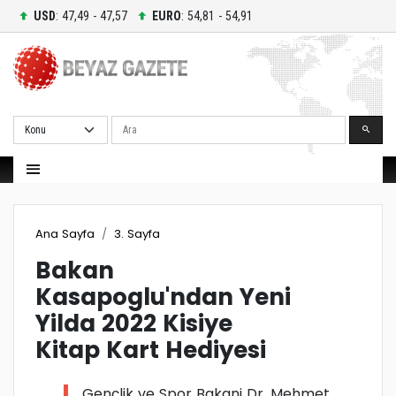
USD
: 47,49 - 47,57
EURO
: 54,81 - 54,91
Ara
Ana Sayfa
3. Sayfa
Bakan
Kasapoglu'ndan Yeni
Yilda 2022 Kisiye
Kitap Kart Hediyesi
Gençlik ve Spor Bakani Dr. Mehmet