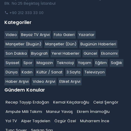
Blk. No:25 Beşiktaş İstanbul
+90 212 333 33 00
Kategoriler
Video
Beyaz TV Arşivi
Foto Galeri
Yazarlar
Manşetler (Bugün)
Manşetler (Dün)
Bugünün Haberleri
Son Dakika
Biyografi
Yerel Haberler
Güncel
Ekonomi
Siyaset
Spor
Magazin
Teknoloji
Yaşam
Eğitim
Sağlık
Dünya
Kadın
Kültür / Sanat
3.Sayfa
Televizyon
Haber Arşivi
Video Arşivi
Etiket Arşivi
Gündem Konular
Recep Tayyip Erdoğan
Kemal Kılıçdaroğlu
Celal Şengör
Ampute Milli Takımı
Mansur Yavaş
Ekrem İmamoğlu
Yol TV
Alper Taşdelen
Özgür Özel
Muharrem İnce
Tunç Soyer
Serkan Sarı