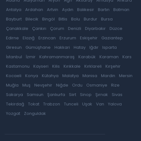
Adana
Adıyaman
Afyon
Ağrı
Aksaray
Amasya
Ankara
Antalya
Ardahan
Artvin
Aydın
Balıkesir
Bartın
Batman
Bayburt
Bilecik
Bingöl
Bitlis
Bolu
Burdur
Bursa
Çanakkale
Çankırı
Çorum
Denizli
Diyarbakır
Düzce
Edirne
Elazığ
Erzincan
Erzurum
Eskişehir
Gaziantep
Giresun
Gümüşhane
Hakkari
Hatay
Iğdır
Isparta
İstanbul
İzmir
Kahramanmaraş
Karabük
Karaman
Kars
Kastamonu
Kayseri
Kilis
Kırıkkale
Kırklareli
Kırşehir
Kocaeli
Konya
Kütahya
Malatya
Manisa
Mardin
Mersin
Muğla
Muş
Nevşehir
Niğde
Ordu
Osmaniye
Rize
Sakarya
Samsun
Şanlıurfa
Siirt
Sinop
Şırnak
Sivas
Tekirdağ
Tokat
Trabzon
Tunceli
Uşak
Van
Yalova
Yozgat
Zonguldak