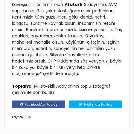
kavuşsun. Tarihimiz olan
Atatürk
Stadyumu, AVM
yapılmasın. 3 kuşak buluştuğumuz bir park olsun.
Kentimizin tüm güzellikleri; gölü, denizi, nehri,
longozu, turizme kaynak olsun, insanımızın refahı
artsın. Bereketli topraklarımızda
tarım
yükselsin. Taş
ocakları, hayatımızı zehir etmesin. Köyü köy,
mahallesi mahalle olsun. Köylünün, çiftçinin, işçinin,
memurun, esnafın, sanayicinin her birimizin yüzü
gülsün, gülebilsin. Biliyoruz hayalimiz ortak,
hedefimiz ortak. CHP iktidarında söz veriyoruz; böyle
bir
, böyle bir Türkiye’yi hep birlikte
Sakarya
oluşturacağız” şeklinde konuştu.
Toplantı
, Milletvekili Adaylarının toplu fotoğraf
çekimi ile son buldu.
Facebook'ta Paylaş
Twitter'da Paylaş
Kaynak: İHA