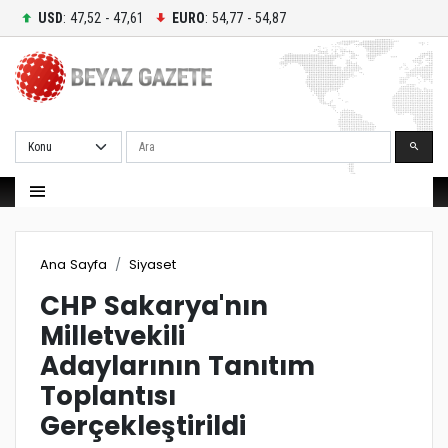
USD
: 47,52 - 47,61
EURO
: 54,77 - 54,87
Ara
Ana Sayfa
Siyaset
CHP Sakarya'nın
Milletvekili
Adaylarının Tanıtım
Toplantısı
Gerçekleştirildi