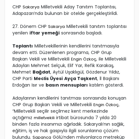
CHP
Milletvekili Aday Tanıtım Toplantısı,
Sakarya
Adapazarı’nda bulunan bir otelde gerçekleştirildi.
27. Dönem CHP
Milletvekili tanıtım toplantısı
Sakarya
yenilen
iftar yemeği
sonrasında başladı.
Toplantı
Milletvekillerinin kendilerini tanıtmasıyla
devam etti. Düzenlenen programa, CHP Grup
Başkan Vekili ve Milletvekili
, ile Milletvekili
Engin Özkoç
Adayları Mehmet Selçuk, Elif Yar, Refik Karakaş,
Mehmet
Bağdat
, Aytül Uşaklıgül, Gözdenur Yıldız,
CHP Parti
Meclis Üyesi
Ayça Taşkent
, İl Başkanı
Erdoğan Isır ve
basın mensupları
katılım gösterdi.
Adaylarının kendilerini tanıtması sonrasında konuşan
CHP Grup Başkan Vekili ve Milletvekili
,
Engin Özkoç
“Milletvekili seçilir seçilmez kent merkezinde
açtığımız
irtibat bürosunda 7 yılda 20
milletvekili
binden fazla insanımızı ağırladık. Sakaryalı’nın sağlık,
eğitim, iş ve hak gaspıyla ilgili sorunlarına çözüm
bulundu.
Gölü’nden milyonlarca metreküp
Sapanca