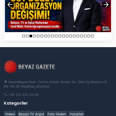
Gayrettepe Mah. Cemil Arslan Güder Sk. Otim İş Merkezi B
Blk. No:25 Beşiktaş İstanbul
+90 212 333 33 00
Kategoriler
Video
Beyaz TV Arşivi
Foto Galeri
Yazarlar