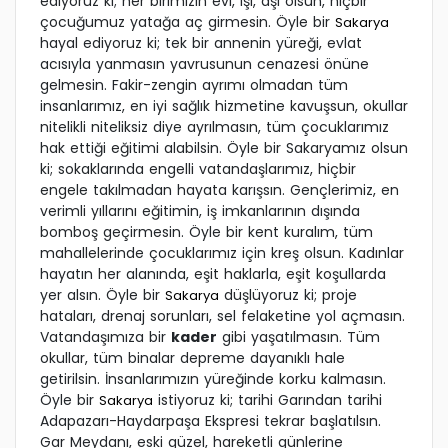
ediyoruz ki; her birimizin evi, işi, aşı olsun, hiçbir
çocuğumuz yatağa aç girmesin. Öyle bir
Sakarya
hayal ediyoruz ki; tek bir annenin yüreği, evlat
acısıyla yanmasın yavrusunun cenazesi önüne
gelmesin. Fakir-zengin ayrımı olmadan tüm
insanlarımız, en iyi sağlık hizmetine kavuşsun, okullar
nitelikli niteliksiz diye ayrılmasın, tüm çocuklarımız
hak ettiği eğitimi alabilsin. Öyle bir Sakaryamız olsun
ki; sokaklarında engelli vatandaşlarımız, hiçbir
engele takılmadan hayata karışsın. Gençlerimiz, en
verimli yıllarını eğitimin, iş imkanlarının dışında
bomboş geçirmesin. Öyle bir kent kuralım, tüm
mahallelerinde çocuklarımız için kreş olsun. Kadınlar
hayatın her alanında, eşit haklarla, eşit koşullarda
yer alsın. Öyle bir
düşlüyoruz ki; proje
Sakarya
hataları, drenaj sorunları, sel felaketine yol açmasın.
Vatandaşımıza bir
kader
gibi yaşatılmasın. Tüm
okullar, tüm binalar depreme dayanıklı hale
getirilsin. İnsanlarımızın yüreğinde korku kalmasın.
Öyle bir
istiyoruz ki; tarihi Garından tarihi
Sakarya
Adapazarı-Haydarpaşa Ekspresi tekrar başlatılsın.
Gar Meydanı, eski güzel, hareketli günlerine