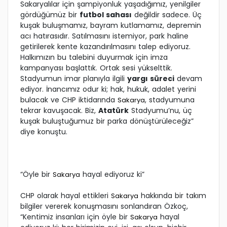
Sakaryalılar için şampiyonluk yaşadığımız, yenilgiler
gördüğümüz bir
futbol sahası
değildir sadece. Üç
kuşak buluşmamız, bayram kutlamamız, depremin
acı hatırasıdır. Satılmasını istemiyor, park haline
getirilerek kente kazandırılmasını talep ediyoruz.
Halkımızın bu talebini duyurmak için imza
kampanyası başlattık. Ortak sesi yükselttik.
Stadyumun imar planıyla ilgili
yargı süreci
devam
ediyor. İnancımız odur ki; hak, hukuk, adalet yerini
bulacak ve CHP iktidarında
, stadyumuna
Sakarya
tekrar kavuşacak. Biz,
Atatürk
Stadyumu’nu, üç
kuşak buluştuğumuz bir parka dönüştürüleceğiz”
diye konuştu.
“Öyle bir
hayal ediyoruz ki”
Sakarya
CHP olarak hayal ettikleri
hakkında bir takım
Sakarya
bilgiler vererek konuşmasını sonlandıran Özkoç,
“Kentimiz insanları için öyle bir
hayal
Sakarya