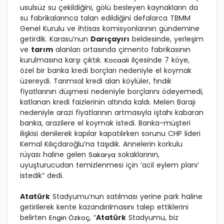
usulsüz su çekildiğini, gölü besleyen kaynakların da
su fabrikalarınca talan edildiğini defalarca TBMM
Genel Kurulu ve ihtisas komisyonlarının gündemine
getirdik. Karasu’nun
Darıçayırı
beldesinde, yerleşim
ve
tarım
alanları ortasında çimento fabrikasının
kurulmasına karşı çıktık.
ilçesinde 7 köye,
Kocaali
özel bir banka kredi borçları nedeniyle el koymak
üzereydi. Tarımsal kredi alan köylüler, fındık
fiyatlarının düşmesi nedeniyle borçlarını ödeyemedi,
katlanan kredi faizlerinin altında kaldı. Melen Barajı
nedeniyle arazi fiyatlarının artmasıyla iştahı kabaran
banka, arazilere el koymak istedi. Banka-müşteri
ilişkisi denilerek kapılar kapatılırken sorunu CHP lideri
Kemal Kılıçdaroğlu’na taşıdık. Annelerin korkulu
rüyası haline gelen
sokaklarının,
Sakarya
uyuşturucudan temizlenmesi için ’acil eylem planı’
istedik” dedi.
Atatürk
Stadyumu’nun satılması yerine park haline
getirilerek kente kazandırılmasını talep ettiklerini
belirten
, “
Atatürk
Stadyumu, biz
Engin Özkoç