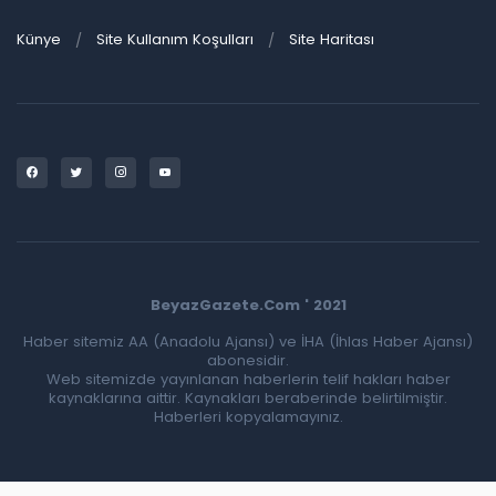
Künye
Site Kullanım Koşulları
Site Haritası
BeyazGazete.Com ' 2021
Haber sitemiz AA (Anadolu Ajansı) ve İHA (İhlas Haber Ajansı)
abonesidir.
Web sitemizde yayınlanan haberlerin telif hakları haber
kaynaklarına aittir. Kaynakları beraberinde belirtilmiştir.
Haberleri kopyalamayınız.