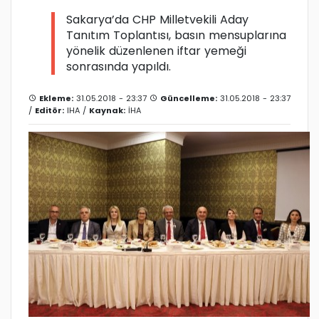
Sakarya’da CHP Milletvekili Aday
Tanıtım Toplantısı, basın mensuplarına
yönelik düzenlenen iftar yemeği
sonrasında yapıldı.
Ekleme:
31.05.2018 - 23:37
Güncelleme:
31.05.2018 - 23:37
/
Editör:
IHA
/
Kaynak:
İHA