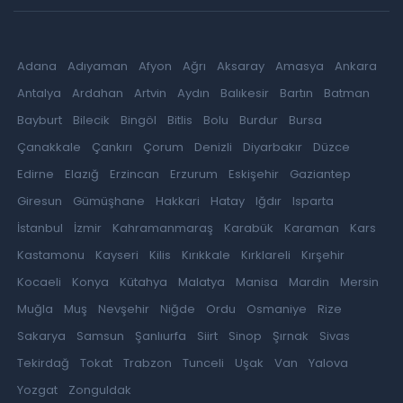
Adana
Adıyaman
Afyon
Ağrı
Aksaray
Amasya
Ankara
Antalya
Ardahan
Artvin
Aydın
Balıkesir
Bartın
Batman
Bayburt
Bilecik
Bingöl
Bitlis
Bolu
Burdur
Bursa
Çanakkale
Çankırı
Çorum
Denizli
Diyarbakır
Düzce
Edirne
Elazığ
Erzincan
Erzurum
Eskişehir
Gaziantep
Giresun
Gümüşhane
Hakkari
Hatay
Iğdır
Isparta
İstanbul
İzmir
Kahramanmaraş
Karabük
Karaman
Kars
Kastamonu
Kayseri
Kilis
Kırıkkale
Kırklareli
Kırşehir
Kocaeli
Konya
Kütahya
Malatya
Manisa
Mardin
Mersin
Muğla
Muş
Nevşehir
Niğde
Ordu
Osmaniye
Rize
Sakarya
Samsun
Şanlıurfa
Siirt
Sinop
Şırnak
Sivas
Tekirdağ
Tokat
Trabzon
Tunceli
Uşak
Van
Yalova
Yozgat
Zonguldak