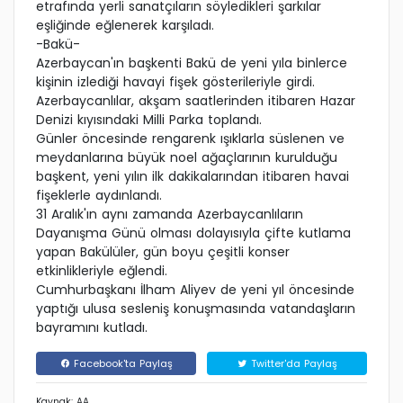
etrafında yerli sanatçıların söyledikleri şarkılar
eşliğinde eğlenerek karşıladı.
-Bakü-
Azerbaycan'ın başkenti Bakü de yeni yıla binlerce
kişinin izlediği havayi fişek gösterileriyle girdi.
Azerbaycanlılar, akşam saatlerinden itibaren Hazar
Denizi kıyısındaki Milli Parka toplandı.
Günler öncesinde rengarenk ışıklarla süslenen ve
meydanlarına büyük noel ağaçlarının kurulduğu
başkent, yeni yılın ilk dakikalarından itibaren havai
fişeklerle aydınlandı.
31 Aralık'ın aynı zamanda Azerbaycanlıların
Dayanışma Günü olması dolayısıyla çifte kutlama
yapan Bakülüler, gün boyu çeşitli konser
etkinlikleriyle eğlendi.
Cumhurbaşkanı İlham Aliyev de yeni yıl öncesinde
yaptığı ulusa sesleniş konuşmasında vatandaşların
bayramını kutladı.
Facebook'ta Paylaş
Twitter'da Paylaş
Kaynak: AA