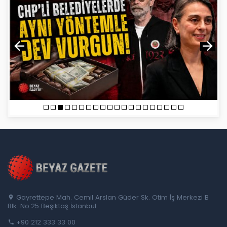
Gayrettepe Mah. Cemil Arslan Güder Sk. Otim İş Merkezi B
Blk. No:25 Beşiktaş İstanbul
+90 212 333 33 00