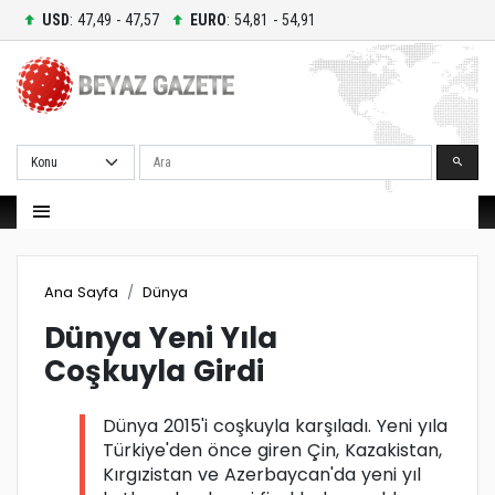
USD
: 47,49 - 47,57
EURO
: 54,81 - 54,91
Ara
Ana Sayfa
Dünya
Dünya Yeni Yıla
Coşkuyla Girdi
Dünya 2015'i coşkuyla karşıladı. Yeni yıla
Türkiye'den önce giren Çin, Kazakistan,
Kırgızistan ve Azerbaycan'da yeni yıl