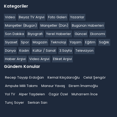
Kategoriler
Video
Beyaz TV Arşivi
Foto Galeri
Yazarlar
Manşetler (Bugün)
Manşetler (Dün)
Bugünün Haberleri
Son Dakika
Biyografi
Yerel Haberler
Güncel
Ekonomi
Siyaset
Spor
Magazin
Teknoloji
Yaşam
Eğitim
Sağlık
Dünya
Kadın
Kültür / Sanat
3.Sayfa
Televizyon
Haber Arşivi
Video Arşivi
Etiket Arşivi
Gündem Konular
Recep Tayyip Erdoğan
Kemal Kılıçdaroğlu
Celal Şengör
Ampute Milli Takımı
Mansur Yavaş
Ekrem İmamoğlu
Yol TV
Alper Taşdelen
Özgür Özel
Muharrem İnce
Tunç Soyer
Serkan Sarı