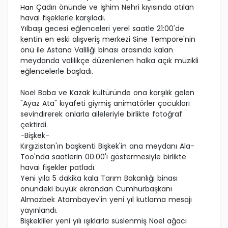
Çadırı önünde ve İşhim Nehri kıyısında atılan
Han
havai fişeklerle karşıladı.
Yılbaşı gecesi eğlenceleri yerel saatle 21:00'de
kentin en eski alışveriş merkezi Sine Tempore'nin
önü ile Astana Valiliği binası arasında kalan
meydanda valilikçe düzenlenen halka açık müzikli
eğlencelerle başladı.
Noel Baba ve Kazak kültüründe ona karşılık gelen
"Ayaz Ata" kıyafeti giymiş animatörler çocukları
sevindirerek onlarla aileleriyle birlikte fotoğraf
çektirdi.
-Bişkek-
Kırgızistan'ın başkenti Bişkek'in ana meydanı Ala-
Too'nda saatlerin 00.00'ı göstermesiyle birlikte
havai fişekler patladı.
Yeni yıla 5 dakika kala Tarım Bakanlığı binası
önündeki büyük ekrandan Cumhurbaşkanı
Almazbek Atambayev'in yeni yıl kutlama mesajı
yayınlandı.
Bişkekliler yeni yılı ışıklarla süslenmiş Noel ağacı