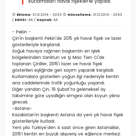
kutlamaları havai fişeklerle yapıldı.
Ekleme:
31.12.2014 - 23:53
Güncelleme:
31.12.2014 - 23:53
/
Editör:
AA
/
Kaynak:
AA
- Pekin -
Çin'in başkenti Pekin'de 2015 yılı havai fişek ve lazer
gösterileriyle karşılandı.
Soğuk havaya rağmen başkentin en işlek
bölgelerinden Sanlitun ve Şı Mao Tien Ci'de
toplanan Çinliler, 2015'i lazer ve havai fişek
gösterileri eşliğinde geri sayım yaparak karşıladı.
Kutlamalara gösterilen yoğun ilgi nedeniyle kentin
ana caddelerinde trafik yoğunluğu yaşandı.
Diğer yandan Çin, 19 Şubat'ta geleneksel ay
takvimine göre uysallığın simgesi olan koyun yılına
girecek.
-Astana-
Kazakistan'ın başkenti Astana da yeni yılı havai fişek
gösterileriyle kutladı.
Yeni yıla Türkiye'den 4 saat önce giren Astanalılar,
2015'i kentin en büyük alışveriş ve eğlence merkezi