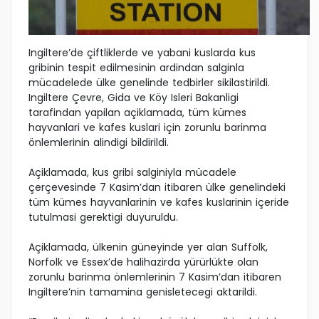
Ingiltere’de çiftliklerde ve yabani kuslarda kus
gribinin tespit edilmesinin ardindan salginla
mücadelede ülke genelinde tedbirler sikilastirildi.
Ingiltere Çevre, Gida ve Köy Isleri Bakanligi
tarafindan yapilan açiklamada, tüm kümes
hayvanlari ve kafes kuslari için zorunlu barinma
önlemlerinin alindigi bildirildi.
Açiklamada, kus gribi salginiyla mücadele
çerçevesinde 7 Kasim’dan itibaren ülke genelindeki
tüm kümes hayvanlarinin ve kafes kuslarinin içeride
tutulmasi gerektigi duyuruldu.
Açiklamada, ülkenin güneyinde yer alan Suffolk,
Norfolk ve Essex’de halihazirda yürürlükte olan
zorunlu barinma önlemlerinin 7 Kasim’dan itibaren
Ingiltere’nin tamamina genisletecegi aktarildi.