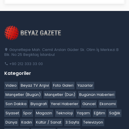
Gayrettepe Mah. Cemil Arslan Güder Sk. Otim İş Merkezi B
Blk. No:25 Beşiktaş İstanbul
+90 212 333 33 00
Kategoriler
Video
Beyaz TV Arşivi
Foto Galeri
Yazarlar
Manşetler (Bugün)
Manşetler (Dün)
Bugünün Haberleri
Son Dakika
Biyografi
Yerel Haberler
Güncel
Ekonomi
Siyaset
Spor
Magazin
Teknoloji
Yaşam
Eğitim
Sağlık
Dünya
Kadın
Kültür / Sanat
3.Sayfa
Televizyon