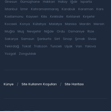
Giresun
Gümüşhane
Hakkari
Hatay
Iğdır
Isparta
İstanbul
İzmir
Kahramanmaraş
Karabük
Karaman
Kars
Kastamonu
Kayseri
Kilis
Kırıkkale
Kırklareli
Kırşehir
Kocaeli
Konya
Kütahya
Malatya
Manisa
Mardin
Mersin
Muğla
Muş
Nevşehir
Niğde
Ordu
Osmaniye
Rize
Sakarya
Samsun
Şanlıurfa
Siirt
Sinop
Şırnak
Sivas
Tekirdağ
Tokat
Trabzon
Tunceli
Uşak
Van
Yalova
Yozgat
Zonguldak
Künye
Site Kullanım Koşulları
Site Haritası