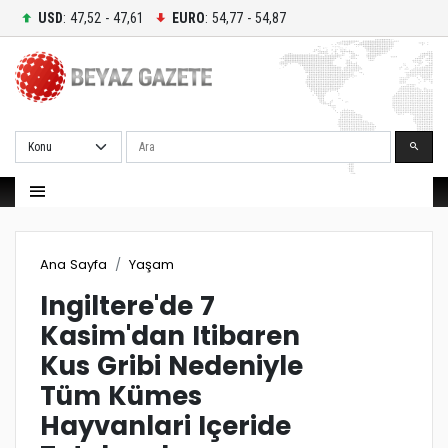
USD
: 47,52 - 47,61
EURO
: 54,77 - 54,87
Ara
Ana Sayfa
Yaşam
Ingiltere'de 7
Kasim'dan Itibaren
Kus Gribi Nedeniyle
Tüm Kümes
Hayvanlari Içeride