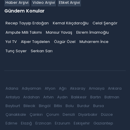
Haber Arşivi
Video Arşivi
Etiket Arşivi
Gündem Konular
Recep Tayyip Erdoğan
Kemal Kılıçdaroğlu
Celal Şengör
Ampute Milli Takımı
Mansur Yavaş
Ekrem İmamoğlu
Yol TV
Alper Taşdelen
Özgür Özel
Muharrem İnce
Tunç Soyer
Serkan Sarı
Adana
Adıyaman
Afyon
Ağrı
Aksaray
Amasya
Ankara
Antalya
Ardahan
Artvin
Aydın
Balıkesir
Bartın
Batman
Bayburt
Bilecik
Bingöl
Bitlis
Bolu
Burdur
Bursa
Çanakkale
Çankırı
Çorum
Denizli
Diyarbakır
Düzce
Edirne
Elazığ
Erzincan
Erzurum
Eskişehir
Gaziantep