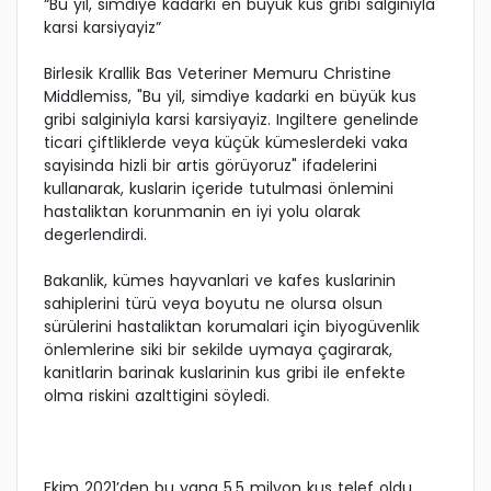
“Bu yil, simdiye kadarki en büyük kus gribi salginiyla
karsi karsiyayiz”
Birlesik Krallik Bas Veteriner Memuru Christine
Middlemiss, "Bu yil, simdiye kadarki en büyük kus
gribi salginiyla karsi karsiyayiz. Ingiltere genelinde
ticari çiftliklerde veya küçük kümeslerdeki vaka
sayisinda hizli bir artis görüyoruz" ifadelerini
kullanarak, kuslarin içeride tutulmasi önlemini
hastaliktan korunmanin en iyi yolu olarak
degerlendirdi.
Bakanlik, kümes hayvanlari ve kafes kuslarinin
sahiplerini türü veya boyutu ne olursa olsun
sürülerini hastaliktan korumalari için biyogüvenlik
önlemlerine siki bir sekilde uymaya çagirarak,
kanitlarin barinak kuslarinin kus gribi ile enfekte
olma riskini azalttigini söyledi.
Ekim 2021’den bu yana 5,5 milyon kus telef oldu