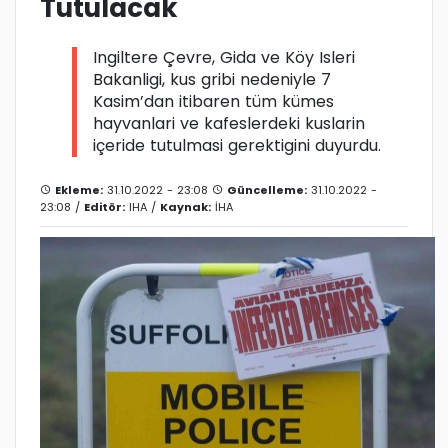
Tutulacak
Ingiltere Çevre, Gida ve Köy Isleri
Bakanligi, kus gribi nedeniyle 7
Kasim’dan itibaren tüm kümes
hayvanlari ve kafeslerdeki kuslarin
içeride tutulmasi gerektigini duyurdu.
Ekleme:
31.10.2022 - 23:08
Güncelleme:
31.10.2022 -
23:08 /
Editör:
IHA
/
Kaynak:
İHA