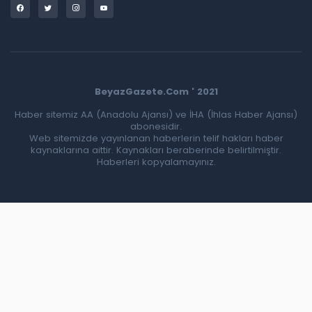
BeyazGazete.Com ' 2021
Haber sitemiz AA (Anadolu Ajansı) ve İHA (İhlas Haber Ajansı)
abonesidir.
Web sitemizde yayınlanan haberlerin telif hakları haber
kaynaklarına aittir. Kaynakları beraberinde belirtilmiştir.
Haberleri kopyalamayınız.