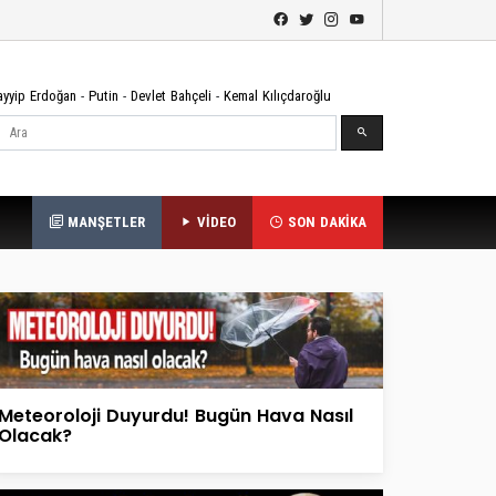
ayyip Erdoğan
-
Putin
-
Devlet Bahçeli
-
Kemal Kılıçdaroğlu
Ara
MANŞETLER
VİDEO
SON DAKİKA
Meteoroloji Duyurdu! Bugün Hava Nasıl
Olacak?