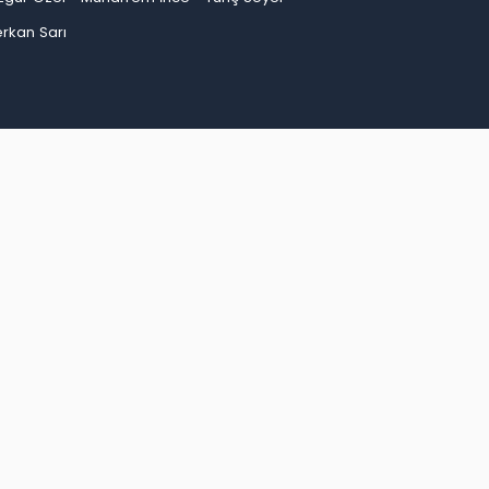
rkan Sarı
an
Bayburt
Bilecik
Bingöl
Bitlis
Bolu
Burdur
ep
Giresun
Gümüşhane
Hakkari
Hatay
Iğdır
Kırşehir
Kocaeli
Konya
Kütahya
Malatya
inop
Şırnak
Sivas
Tekirdağ
Tokat
Trabzon