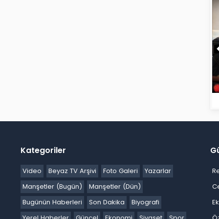
Kategoriler
G
Video
Beyaz TV Arşivi
Foto Galeri
Yazarlar
R
Manşetler (Bugün)
Manşetler (Dün)
C
Bugünün Haberleri
Son Dakika
Biyografi
E
Yerel Haberler
Güncel
Ekonomi
Siyaset
Spor
Ö