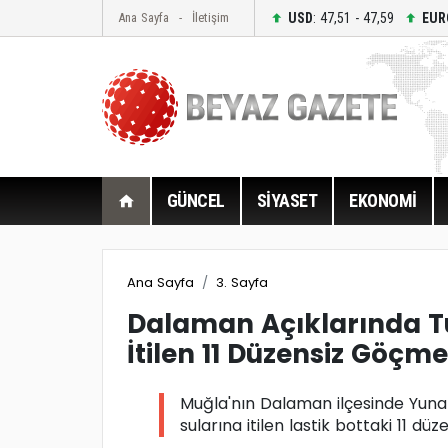
USD
: 47,51 - 47,59
EUR
Ana Sayfa
İletişim
GÜNCEL
SİYASET
EKONOMİ
Ana Sayfa
3. Sayfa
Dalaman Açıklarında T
İtilen 11 Düzensiz Göçme
Muğla'nın Dalaman ilçesinde Yunan
sularına itilen lastik bottaki 11 dü