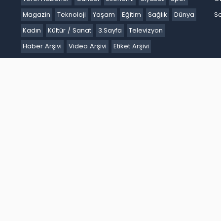
Magazin
Teknoloji
Yaşam
Eğitim
Sağlık
Dünya
Se
Kadın
Kültür / Sanat
3.Sayfa
Televizyon
Haber Arşivi
Video Arşivi
Etiket Arşivi
Ankara
Antalya
Ardahan
Artvin
Aydın
Balıkesir
Bartın
Batm
akır
Düzce
Edirne
Elazığ
Erzincan
Erzurum
Eskişehir
Gaziant
k
Karaman
Kars
Kastamonu
Kayseri
Kilis
Kırıkkale
Kırklareli
iğde
Ordu
Osmaniye
Rize
Sakarya
Samsun
Şanlıurfa
Siirt
S