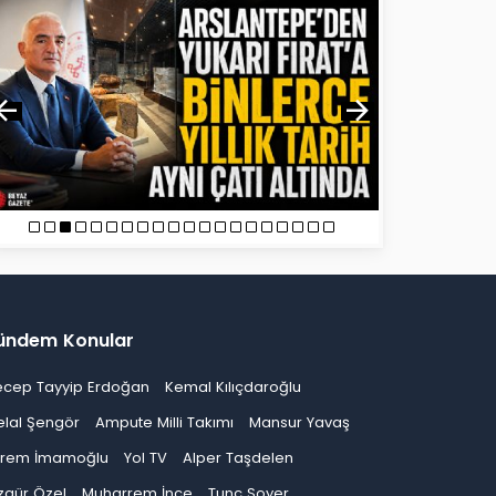
ündem Konular
ecep Tayyip Erdoğan
Kemal Kılıçdaroğlu
elal Şengör
Ampute Milli Takımı
Mansur Yavaş
krem İmamoğlu
Yol TV
Alper Taşdelen
zgür Özel
Muharrem İnce
Tunç Soyer