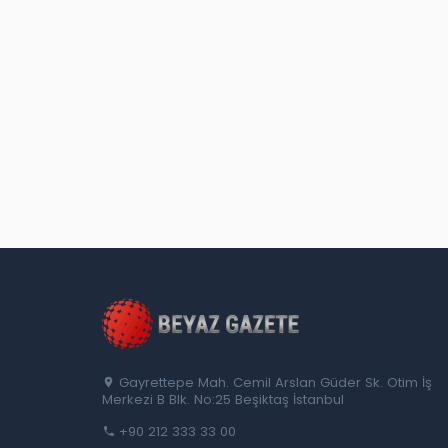
Gayrettepe Mah. Cemil Arslan Güder Sk. Otim İş
Merkezi B Blk. No:25 Beşiktaş İstanbul
+90 212 333 33 00