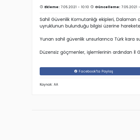
Ekleme:
7.05.2021 - 10:10
Güncelleme:
7.05.2021 -
Sahil Güvenlik Komutanlığı ekipleri, Dalaman a
uyruklunun bulunduğu bilgisi üzerine harekete
Yunan sahil güvenlik unsurlarınca Türk kara suları
Düzensiz göçmenler, işlemlerinin ardından İl 
Facebook'ta Paylaş
Kaynak: AA