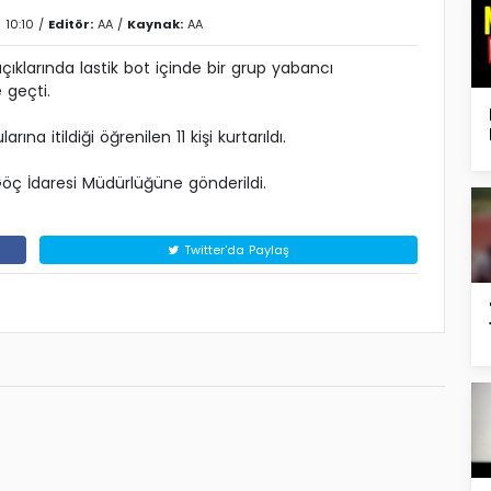
 10:10 /
Editör:
AA
/
Kaynak:
AA
çıklarında lastik bot içinde bir grup yabancı
 geçti.
na itildiği öğrenilen 11 kişi kurtarıldı.
Göç İdaresi Müdürlüğüne gönderildi.
Twitter'da Paylaş