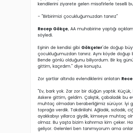
kendilerini ziyarete gelen misafirlerle teselli b
- "Birbirimizi çocukluğumuzdan tanırız"
Recep Gökçe
, AA muhabirine yaptığı açıklam
söyledi.
Eşinin de kendisi gibi
Gökçeler
'de doğup büyü
çocukluğumuzdan tanırız. Aynı köyde doğup b
Bende gönlü olduğunu biliyordum. Bir kış gü
gittim, kaçırdım." diye konuştu.
Zor şartlar altında evlendiklerini anlatan
Rece
"Ev, bark yok. Zar zor bir düğün yaptık. Küçü
Askere gittim, geldim. Çalıştık, çabaladık bu e
muhtaç olmadan beraberliğimiz sürüyor. İyi gü
toprağa verdik. Takdiriilahi. Ağladık, sızladık, 
ayakkabıyı yıllarca giydik, kimseye muhtaç olma
olmaz. Bu yaşta bizim kahrımızı kim çeker. Hav
geliyor. Gelenleri ben tanımıyorum ama onlar 