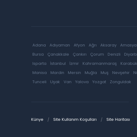
Adana
Adıyaman
Afyon
Ağrı
Aksaray
Amasya
Bursa
Çanakkale
Çankırı
Çorum
Denizli
Diyarb
Isparta
İstanbul
İzmir
Kahramanmaraş
Karabü
Manisa
Mardin
Mersin
Muğla
Muş
Nevşehir
N
Tunceli
Uşak
Van
Yalova
Yozgat
Zonguldak
Künye
Site Kullanım Koşulları
Site Haritası