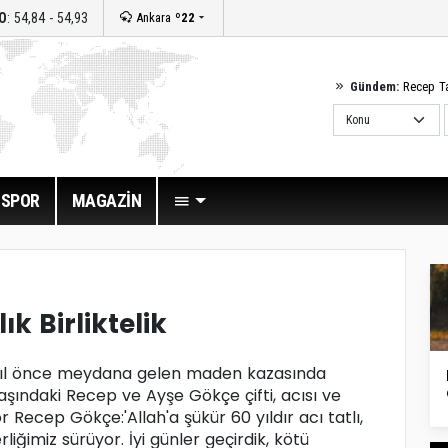
O
: 54,84 - 54,93
Ankara
º22
Gündem:
Recep T
SPOR
MAGAZİN
lık Birliktelik
yıl önce meydana gelen maden kazasında
şındaki Recep ve Ayşe Gökçe çifti, acısı ve
or Recep Gökçe:'Allah'a şükür 60 yıldır acı tatlı,
imiz sürüyor. İyi günler geçirdik, kötü