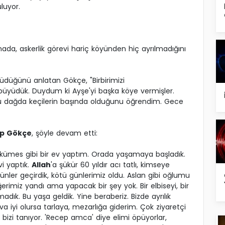
uluyor.
ada, askerlik görevi hariç köyünden hiç ayrılmadığını
düğünü anlatan Gökçe, "Birbirimizi
üyüdük. Duydum ki Ayşe'yi başka köye vermişler.
nü dağda keçilerin başında olduğunu öğrendim. Gece
p Gökçe
, şöyle devam etti:
k, kümes gibi bir ev yaptım. Orada yaşamaya başladık.
vi yaptık.
Allah
'a şükür 60 yıldır acı tatlı, kimseye
nler geçirdik, kötü günlerimiz oldu. Aslan gibi oğlumu
ciğerimiz yandı ama yapacak bir şey yok. Bir elbiseyi, bir
dık. Bu yaşa geldik. Yine beraberiz. Bizde ayrılık
a iyi olursa tarlaya, mezarlığa giderim. Çok ziyaretçi
bizi tanıyor. 'Recep amca' diye elimi öpüyorlar,