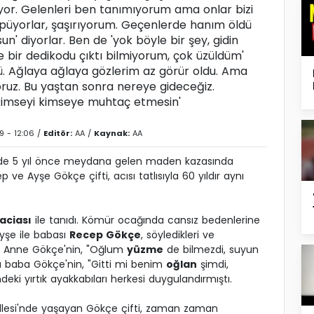
liyor. Gelenleri ben tanımıyorum ama onlar bizi
öpüyorlar, şaşırıyorum. Geçenlerde hanım öldü
n' diyorlar. Ben de 'yok böyle bir şey, gidin
bir dedikodu çıktı bilmiyorum, çok üzüldüm'
 Ağlaya ağlaya gözlerim az görür oldu. Ama
iyoruz. Bu yaştan sonra nereye gideceğiz.
kimseyi kimseye muhtaç etmesin'
9 - 12:06 /
Editör:
AA
/
Kaynak:
AA
nde 5 yıl önce meydana gelen maden kazasında
ve Ayşe Gökçe çifti, acısı tatlısıyla 60 yıldır aynı
aciası
ile tanıdı. Kömür ocağında cansız bedenlerine
yşe ile babası
Recep Gökçe
, söyledikleri ve
di. Anne Gökçe'nin, "Oğlum
yüzme
de bilmezdi, suyun
da baba Gökçe'nin, "Gitti mi benim
oğlan
şimdi,
deki yırtık ayakkabıları herkesi duygulandırmıştı.
lesi'nde yaşayan Gökçe çifti, zaman zaman