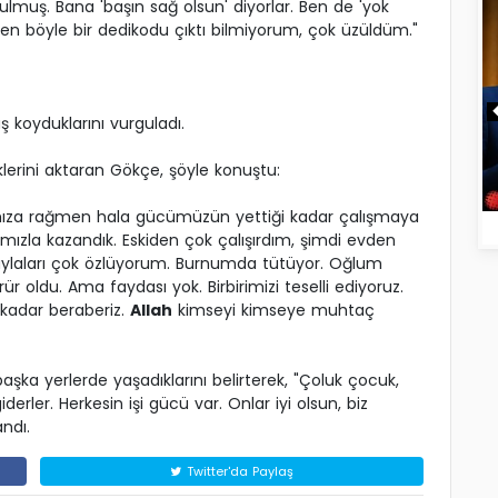
lmuş. Bana 'başın sağ olsun' diyorlar. Ben de 'yok
en böyle bir dedikodu çıktı bilmiyorum, çok üzüldüm."
ş koyduklarını vurguladı.
klerini aktaran Gökçe, şöyle konuştu:
ıza rağmen hala gücümüzün yettiği kadar çalışmaya
ımızla kazandık. Eskiden çok çalışırdım, şimdi evden
 yaylaları çok özlüyorum. Burnumda tütüyor. Oğlum
 oldu. Ama faydası yok. Birbirimizi teselli ediyoruz.
kadar beraberiz.
Allah
kimseyi kimseye muhtaç
ka yerlerde yaşadıklarını belirterek, "Çoluk çocuk,
derler. Herkesin işi gücü var. Onlar iyi olsun, biz
andı.
Twitter'da Paylaş