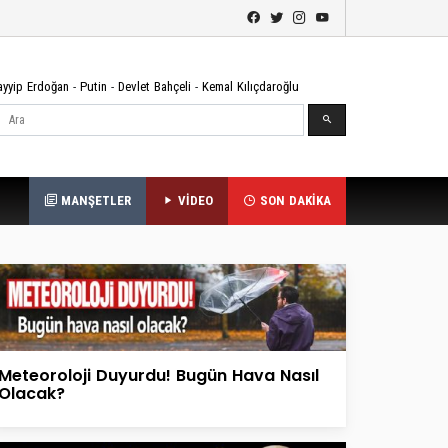
ayyip Erdoğan
-
Putin
-
Devlet Bahçeli
-
Kemal Kılıçdaroğlu
Ara
MANŞETLER
VİDEO
SON DAKİKA
Meteoroloji Duyurdu! Bugün Hava Nasıl
Olacak?