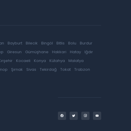
an
Bayburt
Bilecik
Bingöl
Bitlis
Bolu
Burdur
ep
Giresun
Gümüşhane
Hakkari
Hatay
Iğdır
Kırşehir
Kocaeli
Konya
Kütahya
Malatya
inop
Şırnak
Sivas
Tekirdağ
Tokat
Trabzon