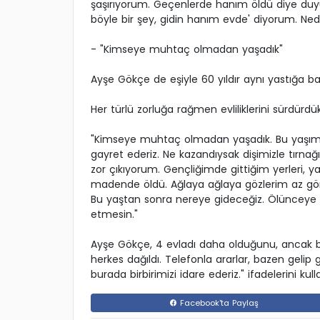
şaşırıyorum. Geçenlerde hanım öldü diye duyu
böyle bir şey, gidin hanım evde' diyorum. Ned
- "Kimseye muhtaç olmadan yaşadık"
Ayşe Gökçe de eşiyle 60 yıldır aynı yastığa ba
Her türlü zorluğa rağmen evliliklerini sürdürdü
"Kimseye muhtaç olmadan yaşadık. Bu yaşım
gayret ederiz. Ne kazandıysak dişimizle tırnağ
zor çıkıyorum. Gençliğimde gittiğim yerleri,
madende öldü. Ağlaya ağlaya gözlerim az görür
Bu yaştan sonra nereye gideceğiz. Ölünceye 
etmesin."
Ayşe Gökçe, 4 evladı daha olduğunu, ancak baş
herkes dağıldı. Telefonla ararlar, bazen gelip gi
burada birbirimizi idare ederiz." ifadelerini kull
Facebook'ta Paylaş