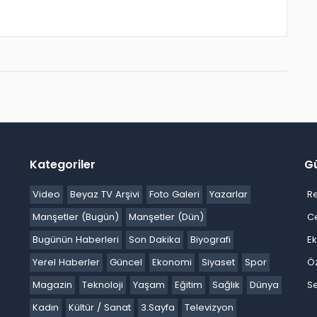
Kategoriler
G
Video
Beyaz TV Arşivi
Foto Galeri
Yazarlar
R
Manşetler (Bugün)
Manşetler (Dün)
C
Bugünün Haberleri
Son Dakika
Biyografi
E
Yerel Haberler
Güncel
Ekonomi
Siyaset
Spor
Ö
Magazin
Teknoloji
Yaşam
Eğitim
Sağlık
Dünya
Se
Kadın
Kültür / Sanat
3.Sayfa
Televizyon