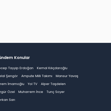
ündem Konular
ecep Tayyip Erdoğan
Kemal Kılıçdaroğlu
elal Şengör
Ampute Milli Takımı
Mansur Yavaş
krem İmamoğlu
Yol TV
Alper Taşdelen
zgür Özel
Muharrem İnce
Tunç Soyer
rkan Sarı