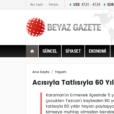
USD
: 47,51 - 47,59
EUR
Ana Sayfa
İletişim
GÜNCEL
SİYASET
EKONOMİ
Ana Sayfa
Yaşam
Acısıyla Tatlısıyla 60 Yıl
Karaman'ın Ermenek ilçesinde 5 
çocukları Tezcan'ı kaybeden 80 ya
tatlısıyla 60 yıldır hayatı paylaşıy
kimseye muhtaç olmadan beraberliğ