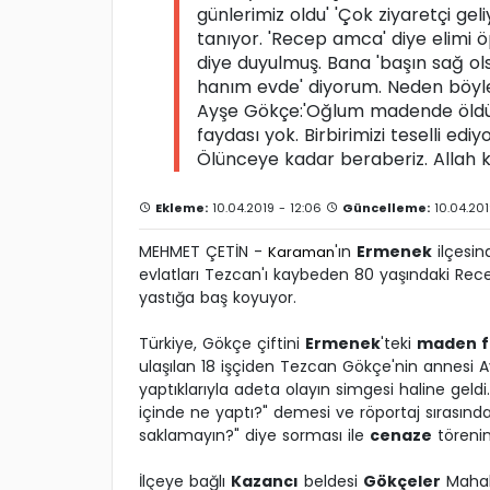
günlerimiz oldu' 'Çok ziyaretçi ge
tanıyor. 'Recep amca' diye elimi 
diye duyulmuş. Bana 'başın sağ olsu
hanım evde' diyorum. Neden böyle 
Ayşe Gökçe:'Oğlum madende öldü.
faydası yok. Birbirimizi teselli ed
Ölünceye kadar beraberiz. Allah 
Ekleme:
10.04.2019 - 12:06
Güncelleme:
10.04.201
MEHMET ÇETİN -
'ın
Ermenek
ilçesi
Karaman
evlatları Tezcan'ı kaybeden 80 yaşındaki Recep 
yastığa baş koyuyor.
Türkiye, Gökçe çiftini
Ermenek
'teki
maden f
ulaşılan 18 işçiden Tezcan Gökçe'nin annesi A
yaptıklarıyla adeta olayın simgesi haline gel
içinde ne yaptı?" demesi ve röportaj sırasın
saklamayın?" diye sorması ile
cenaze
törenin
İlçeye bağlı
Kazancı
beldesi
Gökçeler
Mahal