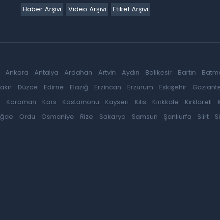
Haber Arşivi
Video Arşivi
Etiket Arşivi
Ankara
Antalya
Ardahan
Artvin
Aydın
Balıkesir
Bartın
Batm
akır
Düzce
Edirne
Elazığ
Erzincan
Erzurum
Eskişehir
Gaziant
k
Karaman
Kars
Kastamonu
Kayseri
Kilis
Kırıkkale
Kırklareli
iğde
Ordu
Osmaniye
Rize
Sakarya
Samsun
Şanlıurfa
Siirt
S