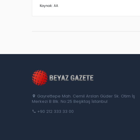
Kaynak: AA
Gayrettepe Mah. Cemil Arslan Güder Sk. Otim İş
Merkezi B Blk. No:25 Beşiktaş İstanbul
+90 212 333 33 00