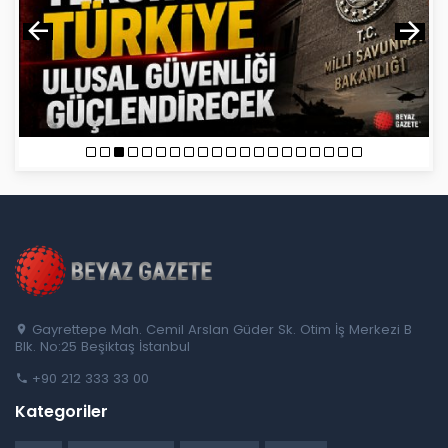
Gayrettepe Mah. Cemil Arslan Güder Sk. Otim İş Merkezi B
Blk. No:25 Beşiktaş İstanbul
+90 212 333 33 00
Kategoriler