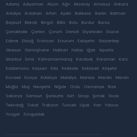
Adana
Adıyaman
Afyon
Ağrı
Aksaray
Amasya
Ankara
Antalya
Ardahan
Artvin
Aydın
Balıkesir
Bartın
Batman
Bayburt
Bilecik
Bingöl
Bitlis
Bolu
Burdur
Bursa
Çanakkale
Çankırı
Çorum
Denizli
Diyarbakır
Düzce
Edirne
Elazığ
Erzincan
Erzurum
Eskişehir
Gaziantep
Giresun
Gümüşhane
Hakkari
Hatay
Iğdır
Isparta
İstanbul
İzmir
Kahramanmaraş
Karabük
Karaman
Kars
Kastamonu
Kayseri
Kilis
Kırıkkale
Kırklareli
Kırşehir
Kocaeli
Konya
Kütahya
Malatya
Manisa
Mardin
Mersin
Muğla
Muş
Nevşehir
Niğde
Ordu
Osmaniye
Rize
Sakarya
Samsun
Şanlıurfa
Siirt
Sinop
Şırnak
Sivas
Tekirdağ
Tokat
Trabzon
Tunceli
Uşak
Van
Yalova
Yozgat
Zonguldak