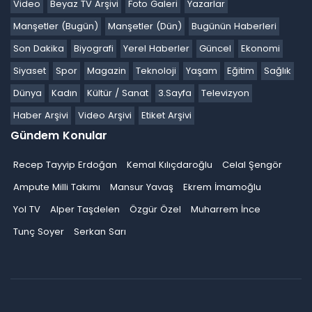
Video
Beyaz TV Arşivi
Foto Galeri
Yazarlar
Manşetler (Bugün)
Manşetler (Dün)
Bugünün Haberleri
Son Dakika
Biyografi
Yerel Haberler
Güncel
Ekonomi
Siyaset
Spor
Magazin
Teknoloji
Yaşam
Eğitim
Sağlık
Dünya
Kadın
Kültür / Sanat
3.Sayfa
Televizyon
Haber Arşivi
Video Arşivi
Etiket Arşivi
Gündem Konular
Recep Tayyip Erdoğan
Kemal Kılıçdaroğlu
Celal Şengör
Ampute Milli Takımı
Mansur Yavaş
Ekrem İmamoğlu
Yol TV
Alper Taşdelen
Özgür Özel
Muharrem İnce
Tunç Soyer
Serkan Sarı