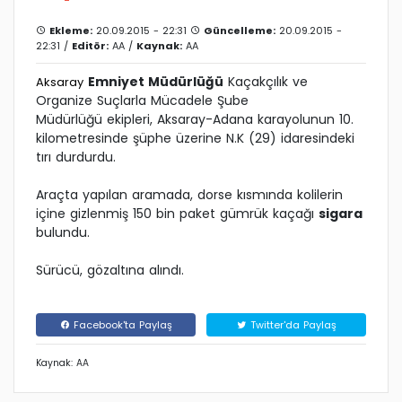
Ekleme:
20.09.2015 - 22:31
Güncelleme:
20.09.2015 -
22:31 /
Editör:
AA
/
Kaynak:
AA
Emniyet Müdürlüğü
Kaçakçılık ve
Aksaray
Organize Suçlarla Mücadele Şube
Müdürlüğü ekipleri, Aksaray-Adana karayolunun 10.
kilometresinde şüphe üzerine N.K (29) idaresindeki
tırı durdurdu.
Araçta yapılan aramada, dorse kısmında kolilerin
içine gizlenmiş 150 bin paket gümrük kaçağı
sigara
bulundu.
Sürücü, gözaltına alındı.
Facebook'ta Paylaş
Twitter'da Paylaş
Kaynak: AA