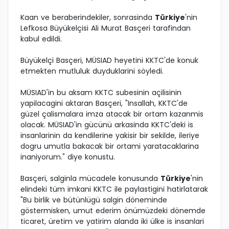
Kaan ve beraberindekiler, sonrasinda
Türkiye
'nin
Lefkosa Büyükelçisi Ali Murat Basçeri tarafindan
kabul edildi.
Büyükelçi Basçeri, MÜSIAD heyetini KKTC'de konuk
etmekten mutluluk duyduklarini söyledi.
MÜSIAD'in bu aksam KKTC subesinin açilisinin
yapilacagini aktaran Basçeri, "Insallah, KKTC'de
güzel çalismalara imza atacak bir ortam kazanmis
olacak. MÜSIAD'in gücünü arkasinda KKTC'deki is
insanlarinin da kendilerine yakisir bir sekilde, ileriye
dogru umutla bakacak bir ortami yaratacaklarina
inaniyorum." diye konustu.
Basçeri, salginla mücadele konusunda
Türkiye
'nin
elindeki tüm imkani KKTC ile paylastigini hatirlatarak
"Bu birlik ve bütünlügü salgin döneminde
göstermisken, umut ederim önümüzdeki dönemde
ticaret, üretim ve yatirim alanda iki ülke is insanlari