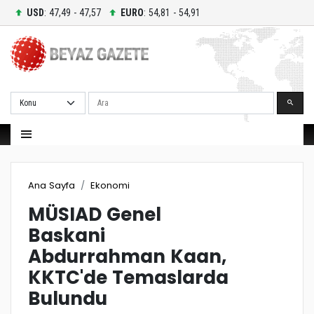
USD
: 47,49 - 47,57
EURO
: 54,81 - 54,91
Ara
Ana Sayfa
Ekonomi
MÜSIAD Genel
Baskani
Abdurrahman Kaan,
KKTC'de Temaslarda
Bulundu