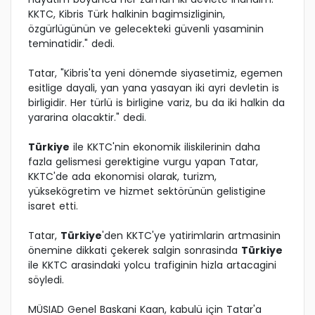
KKTC, Kibris Türk halkinin bagimsizliginin,
özgürlügünün ve gelecekteki güvenli yasaminin
teminatidir." dedi.
Tatar, "Kibris'ta yeni dönemde siyasetimiz, egemen
esitlige dayali, yan yana yasayan iki ayri devletin is
birligidir. Her türlü is birligine variz, bu da iki halkin da
yararina olacaktir." dedi.
Türkiye
ile KKTC'nin ekonomik iliskilerinin daha
fazla gelismesi gerektigine vurgu yapan Tatar,
KKTC'de ada ekonomisi olarak, turizm,
yüksekögretim ve hizmet sektörünün gelistigine
isaret etti.
Tatar,
Türkiye
'den KKTC'ye yatirimlarin artmasinin
önemine dikkati çekerek salgin sonrasinda
Türkiye
ile KKTC arasindaki yolcu trafiginin hizla artacagini
söyledi.
MÜSIAD Genel Baskani Kaan, kabulü için Tatar'a