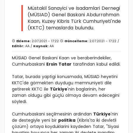
Müstakil Sanayici ve Isadamlari Dernegi
(MÜSIAD) Genel Baskani Abdurrahman
Kaan, Kuzey Kibris Türk Cumhuriyeti'nde
(KKTC) temaslarda bulundu.
Ekleme:
2.07.2021 - 17:22
Güncelleme:
2.07.2021 - 17:22 /
Editör:
AA
/
Kaynak:
AA
MÜSIAD Genel Baskani Kaan ve beraberindekiler,
Cumhurbaskani
Ersin Tatar
tarafindan kabul edildi.
Tatar, burada yaptigi konusmada, MÜSIAD heyetini
KKTC'de görmekten duydugu memnuniyeti dile
getirerek KKTC ile
Türkiye
'nin baglarinin, her
zaman oldugu gibi güçlü olmaya devam edecegini
söyledi.
Cumhurbaskani seçilmesinin ardindan
Türkiye
'nin
de destegiyle yeni bir
politika
(Kibris'ta iki devletli
çözüm) ortaya koyduklarini kaydeden Tatar, "Siyasi
hayatim boyunca her zaman iki devlete inandim.