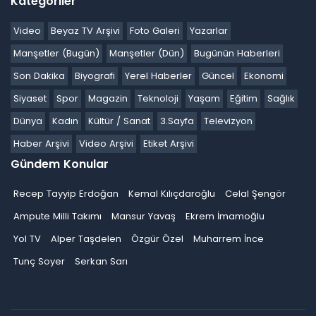
Kategoriler
Video
Beyaz TV Arşivi
Foto Galeri
Yazarlar
Manşetler (Bugün)
Manşetler (Dün)
Bugünün Haberleri
Son Dakika
Biyografi
Yerel Haberler
Güncel
Ekonomi
Siyaset
Spor
Magazin
Teknoloji
Yaşam
Eğitim
Sağlık
Dünya
Kadın
Kültür / Sanat
3.Sayfa
Televizyon
Haber Arşivi
Video Arşivi
Etiket Arşivi
Gündem Konular
Recep Tayyip Erdoğan
Kemal Kılıçdaroğlu
Celal Şengör
Ampute Milli Takımı
Mansur Yavaş
Ekrem İmamoğlu
Yol TV
Alper Taşdelen
Özgür Özel
Muharrem İnce
Tunç Soyer
Serkan Sarı