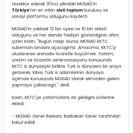
tesekkür ederek 31'inci yilindaki MÜSIAD'in
Türkiye
'nin en etkin
sivil toplum
kurulusu ve
sanayi platformu oldugunu kaydetti.
MÜSIAD'in yaklasik 12 bin üyesi ve 61 bin sirketi
oldugunu ve her alanda faaliyet gösterdiginin altini
çizen Kaan, "Bugün nasip olursa, MÜSIAD KKTC
subemizin binasini açacagimiz. Amacimiz, KKTC'yi
uluslararasi arenada ticaretle büyütmek. Yatirim,
üretim ve ticaretin senkronizasyonu konusunda
KKTC is dünyasiyla birlikte Türk is dünyasini bir araya
getirerek, Kibris Türk is adamlarinin dünyaya
açilmasi konusunda MÜSIAD olarak elimizden geleni
yapmaya çalisacagiz." dedi.
Kaan, KKTC'ye yatirimcilarla da geldigini sözlerine
ekledi.
- MÜSIAD Genel Baskani, Basbakan Saner tarafindan
kabul edildi