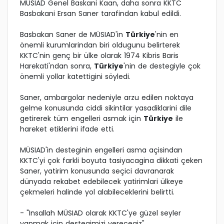
MÜSIAD Genel Baskani Kaan, daha sonra KKTC
Basbakani Ersan Saner tarafindan kabul edildi.
Basbakan Saner de MÜSIAD'in
Türkiye
'nin en
önemli kurumlarindan biri oldugunu belirterek
KKTC'nin genç bir ülke olarak 1974 Kibris Baris
Harekati'ndan sonra,
Türkiye
'nin de destegiyle çok
önemli yollar katettigini söyledi.
Saner, ambargolar nedeniyle arzu edilen noktaya
gelme konusunda ciddi sikintilar yasadiklarini dile
getirerek tüm engelleri asmak için
Türkiye
ile
hareket etiklerini ifade etti.
MÜSIAD'in desteginin engelleri asma açisindan
KKTC'yi çok farkli boyuta tasiyacagina dikkati çeken
Saner, yatirim konusunda seçici davranarak
dünyada rekabet edebilecek yatirimlari ülkeye
çekmeleri halinde yol alabileceklerini belirtti.
- "Insallah MÜSIAD olarak KKTC'ye güzel seyler
yapmak için destegimizi verecegiz"