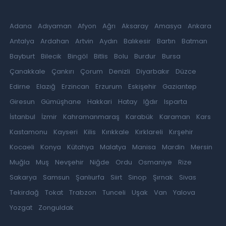
Adana
Adıyaman
Afyon
Ağrı
Aksaray
Amasya
Ankara
Antalya
Ardahan
Artvin
Aydın
Balıkesir
Bartın
Batman
Bayburt
Bilecik
Bingöl
Bitlis
Bolu
Burdur
Bursa
Çanakkale
Çankırı
Çorum
Denizli
Diyarbakır
Düzce
Edirne
Elazığ
Erzincan
Erzurum
Eskişehir
Gaziantep
Giresun
Gümüşhane
Hakkari
Hatay
Iğdır
Isparta
İstanbul
İzmir
Kahramanmaraş
Karabük
Karaman
Kars
Kastamonu
Kayseri
Kilis
Kırıkkale
Kırklareli
Kırşehir
Kocaeli
Konya
Kütahya
Malatya
Manisa
Mardin
Mersin
Muğla
Muş
Nevşehir
Niğde
Ordu
Osmaniye
Rize
Sakarya
Samsun
Şanlıurfa
Siirt
Sinop
Şırnak
Sivas
Tekirdağ
Tokat
Trabzon
Tunceli
Uşak
Van
Yalova
Yozgat
Zonguldak