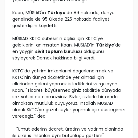
Kaan, MÜSIAD'in
Türkiye
'de 89 noktada, dünya
genelinde de 95 ülkede 225 noktada faaliyet
gösterdigini kaydetti.
MÜSIAD KKTC subesinin açilisi için KKTC'ye
geldiklerini animsatan Kaan, MÜSIAD'in
Türkiye
'de
en yaygin
sivil toplum
kurulusu oldugunu
söyleyerek Dernek hakkinda bilgi verdi.
KKTC'de yatirim imkanlarini degerlendirmek ve
KKTC'nin dünya ticaretinde yer almasi için
ellerinden geleni yapmak istediklerini vurgulayan
Kaan, "Ticareti büyütemediginiz takdirde dünyada
söz sahibi de olamazsiniz. Bizler, sizlerle bir arada
olmaktan mutluluk duyuyoruz. Insallah MÜSIAD
olarak KKTC'ye güzel seyler yapmak için destegimizi
verecegiz." dedi.
- "Umut ederim ticaret, üretim ve yatirim alaninda
iki ülke is insanlari ayni bütünlügü gösterir"