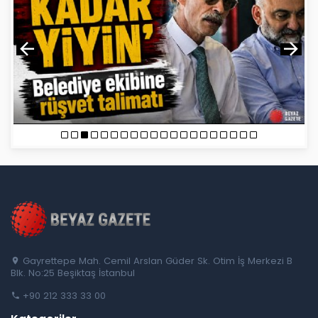
Gayrettepe Mah. Cemil Arslan Güder Sk. Otim İş Merkezi B
Blk. No:25 Beşiktaş İstanbul
+90 212 333 33 00