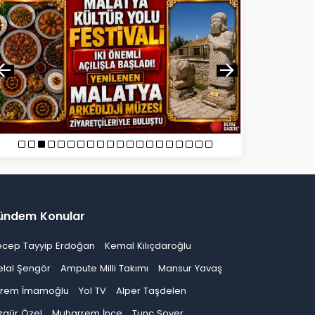
ündem Konular
ecep Tayyip Erdoğan
Kemal Kılıçdaroğlu
elal Şengör
Ampute Milli Takımı
Mansur Yavaş
krem İmamoğlu
Yol TV
Alper Taşdelen
zgür Özel
Muharrem İnce
Tunç Soyer