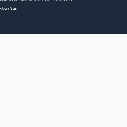
rkan Sarı
an
Bayburt
Bilecik
Bingöl
Bitlis
Bolu
Burdur
ep
Giresun
Gümüşhane
Hakkari
Hatay
Iğdır
Kırşehir
Kocaeli
Konya
Kütahya
Malatya
inop
Şırnak
Sivas
Tekirdağ
Tokat
Trabzon