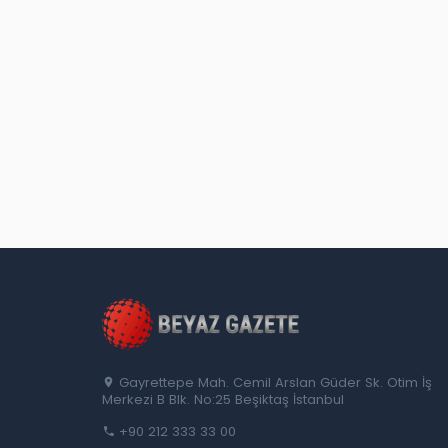
Gayrettepe Mah. Cemil Arslan Güder Sk. Otim İş
Merkezi B Blk. No:25 Beşiktaş İstanbul
+90 212 333 33 00