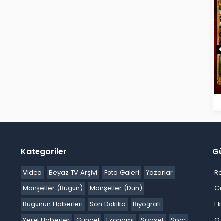
Kategoriler
G
Video
Beyaz TV Arşivi
Foto Galeri
Yazarlar
R
Manşetler (Bugün)
Manşetler (Dün)
C
Bugünün Haberleri
Son Dakika
Biyografi
E
Yerel Haberler
Güncel
Ekonomi
Siyaset
Spor
Ö