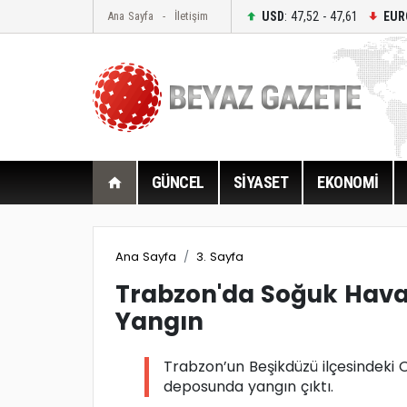
USD
: 47,52 - 47,61
EUR
Ana Sayfa
İletişim
GÜNCEL
SİYASET
EKONOMİ
Ana Sayfa
3. Sayfa
Trabzon'da Soğuk Hav
Yangın
Trabzon’un Beşikdüzü ilçesindeki
deposunda yangın çıktı.