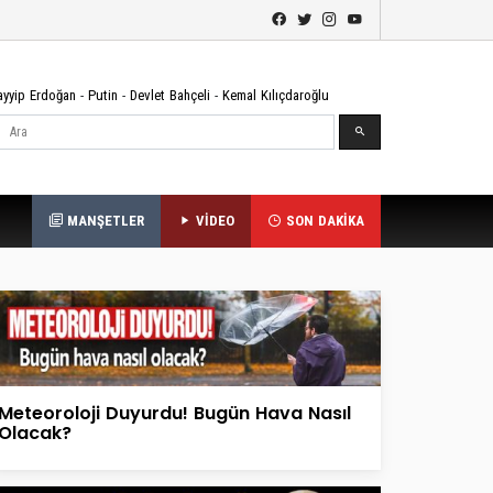
ayyip Erdoğan
-
Putin
-
Devlet Bahçeli
-
Kemal Kılıçdaroğlu
Ara
MANŞETLER
VİDEO
SON DAKİKA
Meteoroloji Duyurdu! Bugün Hava Nasıl
Olacak?