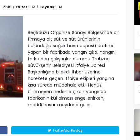
- 21:46 /
Editör:
IHA
/
Kaynak:
İHA
Beşikdüzü Organize Sanayi Bölgesi’nde bir
firmaya ait süt ve süt ürünlerinin
bulunduğu soğuk hava deposu üretimi
yapan bir fabrikada yangın çıktı. Yangını
fark eden çalışanlar durumu Trabzon
Büyükşehir Belediyesi İtfaiye Dairesi
Başkanlığına bildirdi. İhbar üzerine
harekete geçen itfaiye ekipleri yangına
kısa sürede müdahale etti. Henüz
bilinmeyen nedenle çıkan yangında
fabrikanın kül olması engellenirken,
maddi hasar meydana geldi.
Twitter'da Paylaş