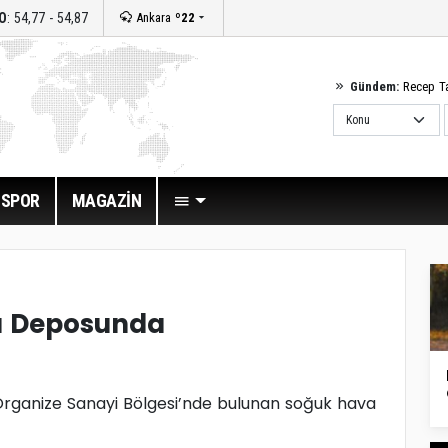
O
: 54,77 - 54,87
Ankara
º22
Gündem:
Recep T
SPOR
MAGAZİN
a Deposunda
 Organize Sanayi Bölgesi’nde bulunan soğuk hava