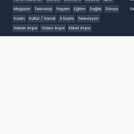
Magazin
Teknoloji
Yaşam
Eğitim
Sağlık
Dünya
Se
Kadın
Kültür / Sanat
3.Sayfa
Televizyon
Haber Arşivi
Video Arşivi
Etiket Arşivi
Ankara
Antalya
Ardahan
Artvin
Aydın
Balıkesir
Bartın
Batm
akır
Düzce
Edirne
Elazığ
Erzincan
Erzurum
Eskişehir
Gaziant
k
Karaman
Kars
Kastamonu
Kayseri
Kilis
Kırıkkale
Kırklareli
iğde
Ordu
Osmaniye
Rize
Sakarya
Samsun
Şanlıurfa
Siirt
S