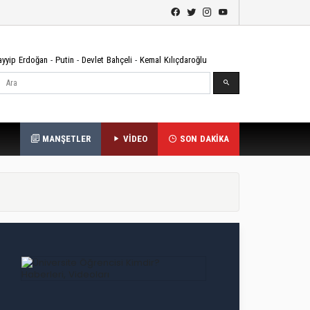
ayyip Erdoğan
-
Putin
-
Devlet Bahçeli
-
Kemal Kılıçdaroğlu
Ara
MANŞETLER
VİDEO
SON DAKİKA