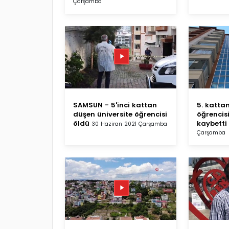
Çarşamba
SAMSUN - 5'inci kattan
5. katta
düşen üniversite öğrencisi
öğrencis
öldü
kaybetti
30 Haziran 2021 Çarşamba
Çarşamba