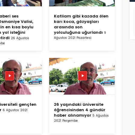
aberi ses
Katliam gibi kazada ölen
.Osmaniye Valisi,
karı koca, gözyaşları
in en kısa boylu
arasında son
 yol isteğini
yolculuğuna uğurlandı
9
tirdi
Ağustos 2021 Pazartesi
26 Ağustos
mbe
iversiteli gençten
26 yaşındaki üniversite
r
öğrencisinden 4 gündür
6 Ağustos 2021
haber alınamıyor
5 Ağustos
2021 Perşembe