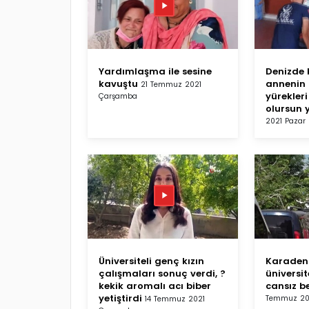
Yardımlaşma ile sesine
Denizde 
kavuştu
annenin 
21 Temmuz 2021
yürekleri
Çarşamba
olursun 
2021 Pazar
Üniversiteli genç kızın
Karadeni
çalışmaları sonuç verdi, ?
üniversit
kekik aromalı acı biber
cansız b
yetiştirdi
Temmuz 202
14 Temmuz 2021