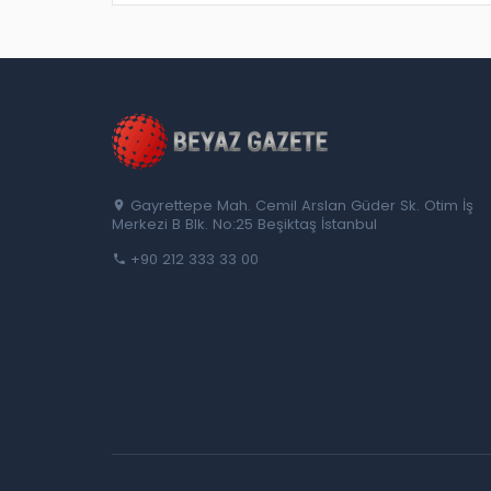
Gayrettepe Mah. Cemil Arslan Güder Sk. Otim İş
Merkezi B Blk. No:25 Beşiktaş İstanbul
+90 212 333 33 00