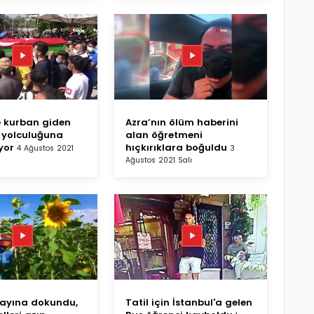
 kurban giden
Azra’nın ölüm haberini
 yolculuğuna
alan öğretmeni
yor
hıçkırıklara boğuldu
4 Ağustos 2021
3
Ağustos 2021 Salı
ayına dokundu,
Tatil için İstanbul'a gelen