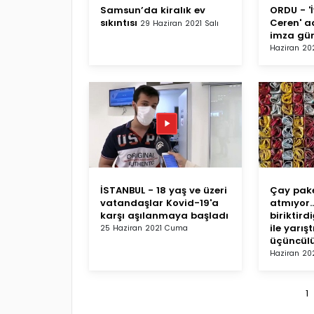
Samsun’da kiralık ev
ORDU - '
sıkıntısı
Ceren' ad
29 Haziran 2021 Salı
imza gü
Haziran 20
İSTANBUL - 18 yaş ve üzeri
Çay paket
vatandaşlar Kovid-19'a
atmıyor..
karşı aşılanmaya başladı
biriktird
ile yarış
25 Haziran 2021 Cuma
üçüncül
Haziran 202
1