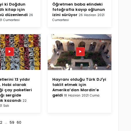
İyi ki Doğdun
Öğretmen baba elindeki
lı kitap için
fotoğrafla kayıp oğlunun
nü düzenlendi
izini sürüyor
26
26 Haziran 2021
21 Cumartesi
Cumartesi
lerini 13 yıldır
Hayranı olduğu Türk DJ'yi
. Hobi olarak
taklit etmek için
iği çay paketleri
Amerika’dan Mardin’e
tığı sergide
geldi
18 Haziran 2021 Cuma
ük kazandı
22
1 Salı
2
...
59
60