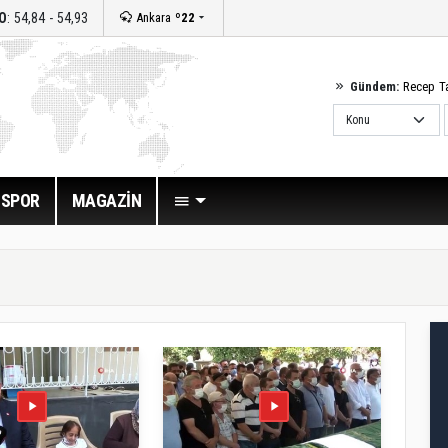
O
: 54,84 - 54,93
Ankara
º22
Gündem:
Recep T
SPOR
MAGAZİN