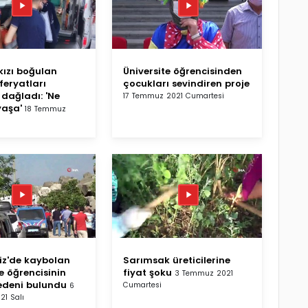
kızı boğulan
Üniversite öğrencisinden
feryatları
çocukları sevindiren proje
 dağladı: 'Ne
17 Temmuz 2021 Cumartesi
yaşa'
18 Temmuz
z'de kaybolan
Sarımsak üreticilerine
e öğrencisinin
fiyat şoku
3 Temmuz 2021
edeni bulundu
Cumartesi
6
1 Salı