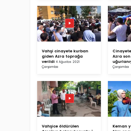
Vahşi cinayete kurban
Cinayete
giden Azra toprağa
Azra son
verildi
uğurlanı
4 Ağustos 2021
Çarşamba
Çarşamba
Vahşice öldürülen
Keman y