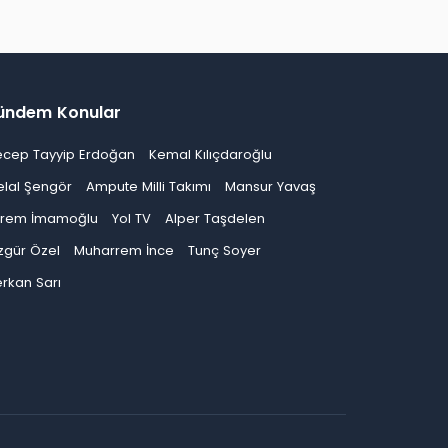
ündem Konular
ecep Tayyip Erdoğan
Kemal Kılıçdaroğlu
elal Şengör
Ampute Milli Takımı
Mansur Yavaş
krem İmamoğlu
Yol TV
Alper Taşdelen
zgür Özel
Muharrem İnce
Tunç Soyer
rkan Sarı