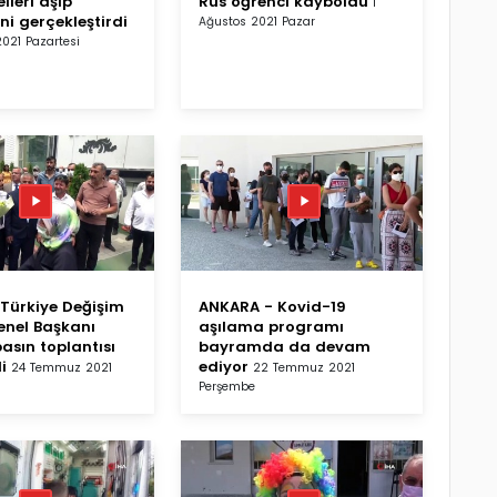
lleri aşıp
Rus öğrenci kayboldu
1
ni gerçekleştirdi
Ağustos 2021 Pazar
021 Pazartesi
Türkiye Değişim
ANKARA - Kovid-19
Genel Başkanı
aşılama programı
asın toplantısı
bayramda da devam
i
ediyor
24 Temmuz 2021
22 Temmuz 2021
Perşembe