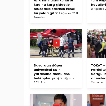
Azra'nın halası konuştu '
tüm enge
kadına karşı şiddetle
hayalleri
mücadele ederken kendi
2 Ağustos 2
bu yolda gitti'
2 Ağustos 2021
Pazartesi
Duvardan düşen
TOKAT - 
üniversiteli kızın
Partisi 
yardımına ambulans
Sarıgül b
helikopter yetişti
düzenled
1 Ağustos
2021 Pazar
Cumartesi