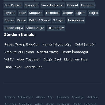
Son Dakika
Biyografi
Yerel Haberler
Güncel
Ekonomi
Siyaset
Spor
Magazin
Teknoloji
Yaşam
Eğitim
Sağlık
Dünya
Kadın
Kültür / Sanat
3.Sayfa
Televizyon
Haber Arşivi
Video Arşivi
Etiket Arşivi
Gündem Konular
Recep Tayyip Erdoğan
Kemal Kılıçdaroğlu
Celal Şengör
Ampute Milli Takımı
Mansur Yavaş
Ekrem İmamoğlu
Yol TV
Alper Taşdelen
Özgür Özel
Muharrem İnce
Tunç Soyer
Serkan Sarı
Adana
Adıyaman
Afyon
Ağrı
Aksaray
Amasya
Ankara
Antalya
Ardahan
Artvin
Aydın
Balıkesir
Bartın
Batman