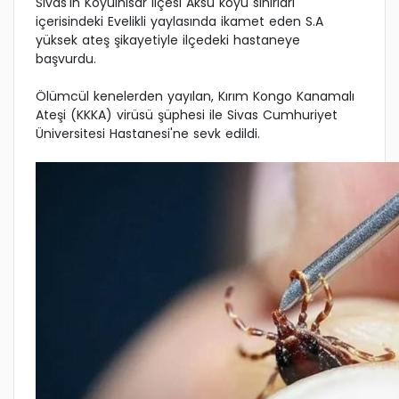
Sivas'ın Koyulhisar ilçesi Aksu köyü sınırları
içerisindeki Evelikli yaylasında ikamet eden S.A
yüksek ateş şikayetiyle ilçedeki hastaneye
başvurdu.
Ölümcül kenelerden yayılan, Kırım Kongo Kanamalı
Ateşi (KKKA) virüsü şüphesi ile Sivas Cumhuriyet
Üniversitesi Hastanesi'ne sevk edildi.