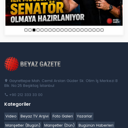
Gayrettepe Mah. Cemil Arslan Güder Sk. Otim İş Merkezi B
Blk. No:25 Beşiktaş İstanbul
+90 212 333 33 00
Kategoriler
Video
Beyaz TV Arşivi
Foto Galeri
Yazarlar
Manşetler (Bugün)
Manşetler (Dün)
Bugünün Haberleri