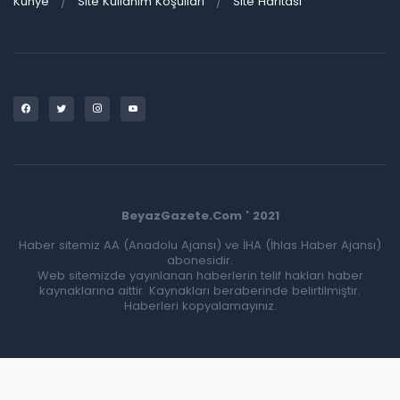
Künye
Site Kullanım Koşulları
Site Haritası
BeyazGazete.Com ' 2021
Haber sitemiz AA (Anadolu Ajansı) ve İHA (İhlas Haber Ajansı)
abonesidir.
Web sitemizde yayınlanan haberlerin telif hakları haber
kaynaklarına aittir. Kaynakları beraberinde belirtilmiştir.
Haberleri kopyalamayınız.