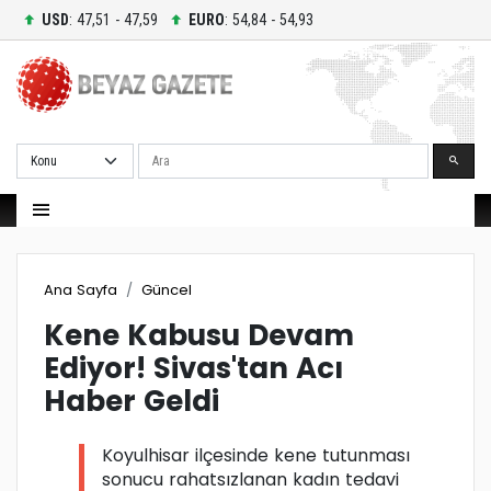
USD
: 47,51 - 47,59
EURO
: 54,84 - 54,93
Ara
Ana Sayfa
Güncel
Kene Kabusu Devam
Ediyor! Sivas'tan Acı
Haber Geldi
Koyulhisar ilçesinde kene tutunması
sonucu rahatsızlanan kadın tedavi