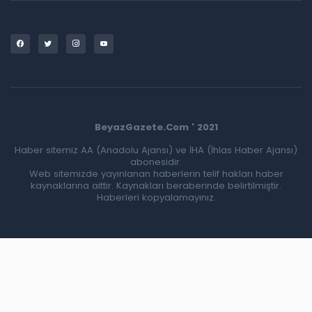
BeyazGazete.Com ' 2021
Haber sitemiz AA (Anadolu Ajansı) ve İHA (İhlas Haber Ajansı)
abonesidir.
Web sitemizde yayınlanan haberlerin telif hakları haber
kaynaklarına aittir. Kaynakları beraberinde belirtilmiştir.
Haberleri kopyalamayınız.