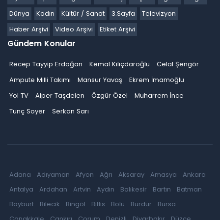
Dünya
Kadın
Kültür / Sanat
3.Sayfa
Televizyon
Haber Arşivi
Video Arşivi
Etiket Arşivi
Gündem Konular
Recep Tayyip Erdoğan
Kemal Kılıçdaroğlu
Celal Şengör
Ampute Milli Takımı
Mansur Yavaş
Ekrem İmamoğlu
Yol TV
Alper Taşdelen
Özgür Özel
Muharrem İnce
Tunç Soyer
Serkan Sarı
Adana
Adıyaman
Afyon
Ağrı
Aksaray
Amasya
Ankara
Antalya
Ardahan
Artvin
Aydın
Balıkesir
Bartın
Batman
Bayburt
Bilecik
Bingöl
Bitlis
Bolu
Burdur
Bursa
Çanakkale
Çankırı
Çorum
Denizli
Diyarbakır
Düzce