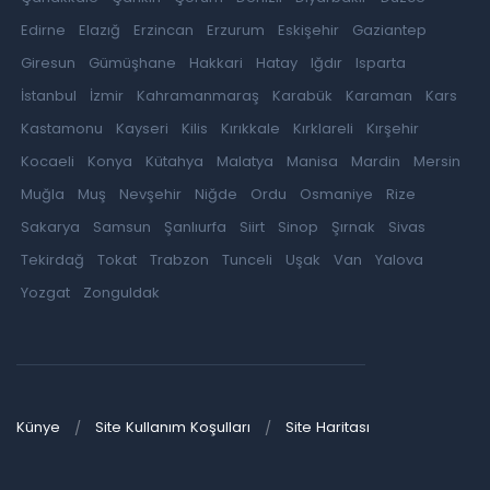
Edirne
Elazığ
Erzincan
Erzurum
Eskişehir
Gaziantep
Giresun
Gümüşhane
Hakkari
Hatay
Iğdır
Isparta
İstanbul
İzmir
Kahramanmaraş
Karabük
Karaman
Kars
Kastamonu
Kayseri
Kilis
Kırıkkale
Kırklareli
Kırşehir
Kocaeli
Konya
Kütahya
Malatya
Manisa
Mardin
Mersin
Muğla
Muş
Nevşehir
Niğde
Ordu
Osmaniye
Rize
Sakarya
Samsun
Şanlıurfa
Siirt
Sinop
Şırnak
Sivas
Tekirdağ
Tokat
Trabzon
Tunceli
Uşak
Van
Yalova
Yozgat
Zonguldak
Künye
Site Kullanım Koşulları
Site Haritası