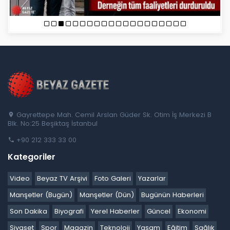
Gayrettepe Mah. Cemil Arslan Güder Sk. Otim İş Merkezi B
Blk. No:25 Beşiktaş İstanbul
+90 212 333 33 00
Kategoriler
Video
Beyaz TV Arşivi
Foto Galeri
Yazarlar
Manşetler (Bugün)
Manşetler (Dün)
Bugünün Haberleri
Son Dakika
Biyografi
Yerel Haberler
Güncel
Ekonomi
Siyaset
Spor
Magazin
Teknoloji
Yaşam
Eğitim
Sağlık