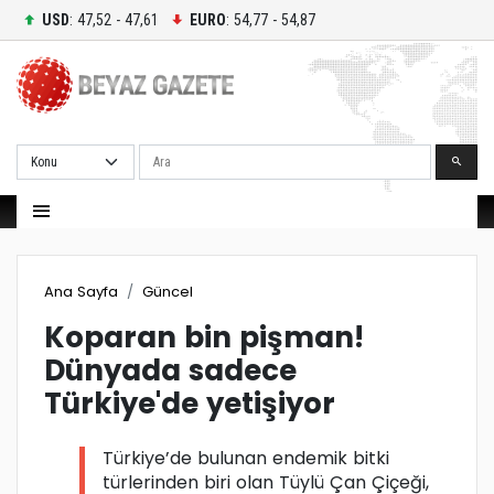
USD
: 47,52 - 47,61
EURO
: 54,77 - 54,87
Ara
Ana Sayfa
Güncel
Koparan bin pişman!
Dünyada sadece
Türkiye'de yetişiyor
Türkiye’de bulunan endemik bitki
türlerinden biri olan Tüylü Çan Çiçeği,