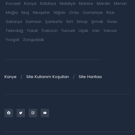
Kocaeli
Konya
Kütahya
Malatya
Manisa
Mardin
Mersin
Muğla
Muş
Nevşehir
Niğde
Ordu
Osmaniye
Rize
Sakarya
Samsun
Şanlıurfa
Siirt
Sinop
Şırnak
Sivas
Tekirdağ
Tokat
Trabzon
Tunceli
Uşak
Van
Yalova
Yozgat
Zonguldak
Künye
Site Kullanım Koşulları
Site Haritası