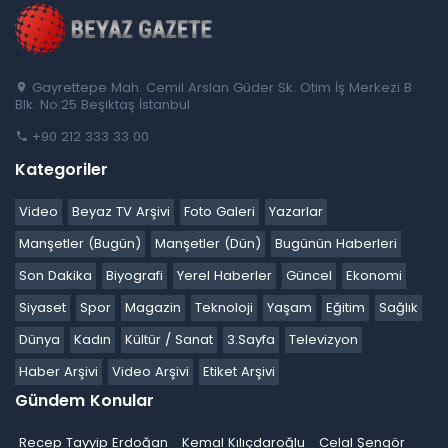
Gayrettepe Mah. Cemil Arslan Güder Sk. Otim İş Merkezi B
Blk. No:25 Beşiktaş İstanbul
+90 212 333 33 00
Kategoriler
Video
Beyaz TV Arşivi
Foto Galeri
Yazarlar
Manşetler (Bugün)
Manşetler (Dün)
Bugünün Haberleri
Son Dakika
Biyografi
Yerel Haberler
Güncel
Ekonomi
Siyaset
Spor
Magazin
Teknoloji
Yaşam
Eğitim
Sağlık
Dünya
Kadın
Kültür / Sanat
3.Sayfa
Televizyon
Haber Arşivi
Video Arşivi
Etiket Arşivi
Gündem Konular
Recep Tayyip Erdoğan
Kemal Kılıçdaroğlu
Celal Şengör