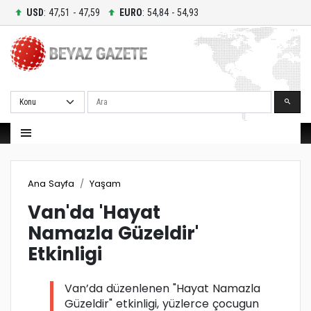
USD
: 47,51 - 47,59
EURO
: 54,84 - 54,93
Ara
Ana Sayfa
Yaşam
Van'da 'Hayat
Namazla Güzeldir'
Etkinligi
Van’da düzenlenen "Hayat Namazla
Güzeldir" etkinligi, yüzlerce çocugun