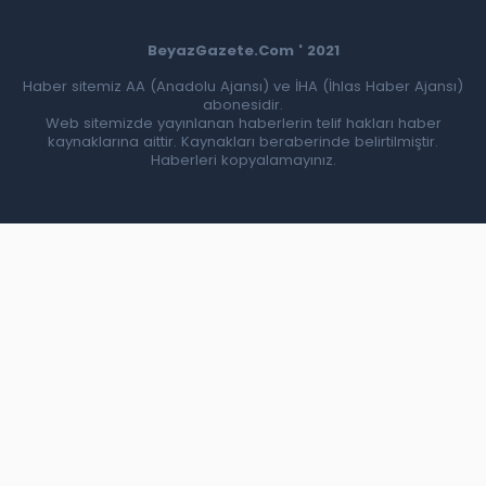
BeyazGazete.Com ' 2021
Haber sitemiz AA (Anadolu Ajansı) ve İHA (İhlas Haber Ajansı)
abonesidir.
Web sitemizde yayınlanan haberlerin telif hakları haber
kaynaklarına aittir. Kaynakları beraberinde belirtilmiştir.
Haberleri kopyalamayınız.