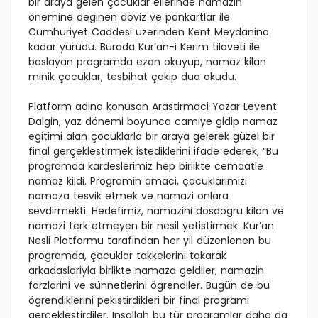
bir araya gelen çocuklar ellerinde namazin
önemine deginen döviz ve pankartlar ile
Cumhuriyet Caddesi üzerinden Kent Meydanina
kadar yürüdü. Burada Kur’an-i Kerim tilaveti ile
baslayan programda ezan okuyup, namaz kilan
minik çocuklar, tesbihat çekip dua okudu.
Platform adina konusan Arastirmaci Yazar Levent
Dalgin, yaz dönemi boyunca camiye gidip namaz
egitimi alan çocuklarla bir araya gelerek güzel bir
final gerçeklestirmek istediklerini ifade ederek, “Bu
programda kardeslerimiz hep birlikte cemaatle
namaz kildi. Programin amaci, çocuklarimizi
namaza tesvik etmek ve namazi onlara
sevdirmekti. Hedefimiz, namazini dosdogru kilan ve
namazi terk etmeyen bir nesil yetistirmek. Kur’an
Nesli Platformu tarafindan her yil düzenlenen bu
programda, çocuklar takkelerini takarak
arkadaslariyla birlikte namaza geldiler, namazin
farzlarini ve sünnetlerini ögrendiler. Bugün de bu
ögrendiklerini pekistirdikleri bir final programi
gerçeklestirdiler. Insallah bu tür programlar daha da