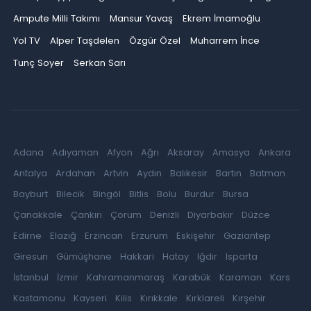
Ampute Milli Takımı
Mansur Yavaş
Ekrem İmamoğlu
Yol TV
Alper Taşdelen
Özgür Özel
Muharrem İnce
Tunç Soyer
Serkan Sarı
Adana
Adıyaman
Afyon
Ağrı
Aksaray
Amasya
Ankara
Antalya
Ardahan
Artvin
Aydın
Balıkesir
Bartın
Batman
Bayburt
Bilecik
Bingöl
Bitlis
Bolu
Burdur
Bursa
Çanakkale
Çankırı
Çorum
Denizli
Diyarbakır
Düzce
Edirne
Elazığ
Erzincan
Erzurum
Eskişehir
Gaziantep
Giresun
Gümüşhane
Hakkari
Hatay
Iğdır
Isparta
İstanbul
İzmir
Kahramanmaraş
Karabük
Karaman
Kars
Kastamonu
Kayseri
Kilis
Kırıkkale
Kırklareli
Kırşehir