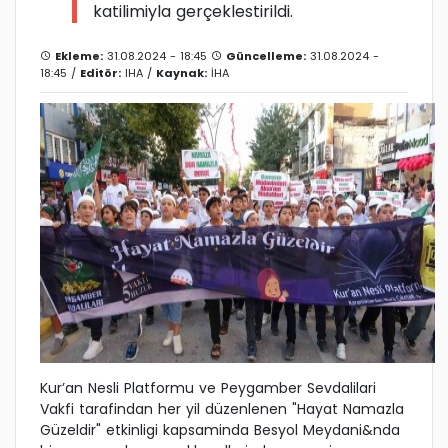
katilimiyla gerçeklestirildi.
Ekleme:
31.08.2024 - 18:45
Güncelleme:
31.08.2024 -
18:45 /
Editör:
IHA
/
Kaynak:
İHA
Kur’an Nesli Platformu ve Peygamber Sevdalilari
Vakfi tarafindan her yil düzenlenen "Hayat Namazla
Güzeldir" etkinligi kapsaminda Besyol Meydani&nda