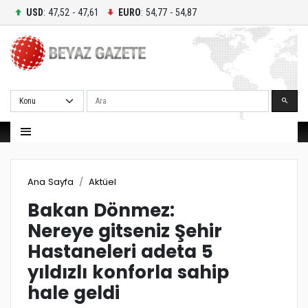
USD
: 47,52 - 47,61
EURO
: 54,77 - 54,87
Ara
Ana Sayfa
Aktüel
Bakan Dönmez:
Nereye gitseniz Şehir
Hastaneleri adeta 5
yıldızlı konforla sahip
hale geldi