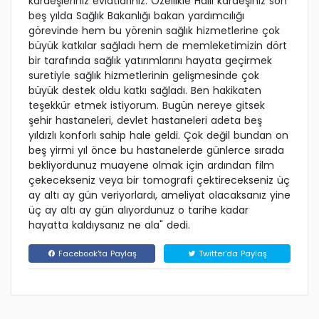
kardeşleriniz evlatlarınız. Özellikle Halil kardeşiniz son
beş yılda Sağlık Bakanlığı bakan yardımcılığı
görevinde hem bu yörenin sağlık hizmetlerine çok
büyük katkılar sağladı hem de memleketimizin dört
bir tarafında sağlık yatırımlarını hayata geçirmek
suretiyle sağlık hizmetlerinin gelişmesinde çok
büyük destek oldu katkı sağladı. Ben hakikaten
teşekkür etmek istiyorum. Bugün nereye gitsek
şehir hastaneleri, devlet hastaneleri adeta beş
yıldızlı konforlı sahip hale geldi. Çok değil bundan on
beş yirmi yıl önce bu hastanelerde günlerce sırada
bekliyordunuz muayene olmak için ardından film
çekecekseniz veya bir tomografi çektirecekseniz üç
ay altı ay gün veriyorlardı, ameliyat olacaksanız yine
üç ay altı ay gün alıyordunuz o tarihe kadar
hayatta kaldıysanız ne ala" dedi.
Facebook'ta Paylaş
Twitter'da Paylaş