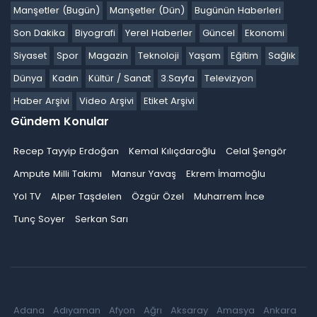
Manşetler (Bugün)
Manşetler (Dün)
Bugünün Haberleri
Son Dakika
Biyografi
Yerel Haberler
Güncel
Ekonomi
Siyaset
Spor
Magazin
Teknoloji
Yaşam
Eğitim
Sağlık
Dünya
Kadın
Kültür / Sanat
3.Sayfa
Televizyon
Haber Arşivi
Video Arşivi
Etiket Arşivi
Gündem Konular
Recep Tayyip Erdoğan
Kemal Kılıçdaroğlu
Celal Şengör
Ampute Milli Takımı
Mansur Yavaş
Ekrem İmamoğlu
Yol TV
Alper Taşdelen
Özgür Özel
Muharrem İnce
Tunç Soyer
Serkan Sarı
Adana
Adıyaman
Afyon
Ağrı
Aksaray
Amasya
Ankara