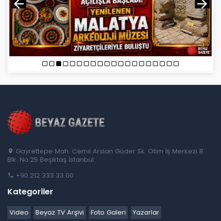
Gayrettepe Mah. Cemil Arslan Güder Sk. Otim İş Merkezi B
Blk. No:25 Beşiktaş İstanbul
+90 212 333 33 00
Kategoriler
Video
Beyaz TV Arşivi
Foto Galeri
Yazarlar