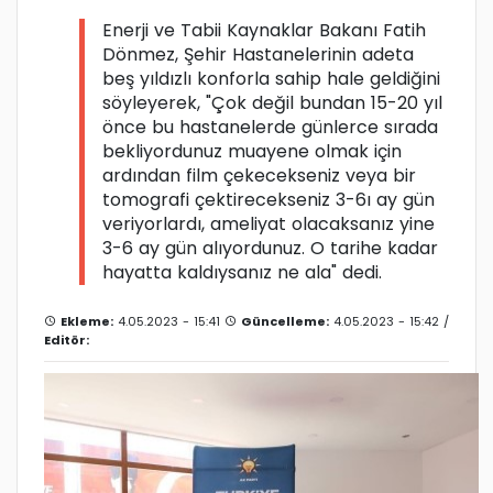
Enerji ve Tabii Kaynaklar Bakanı Fatih
Dönmez, Şehir Hastanelerinin adeta
beş yıldızlı konforla sahip hale geldiğini
söyleyerek, "Çok değil bundan 15-20 yıl
önce bu hastanelerde günlerce sırada
bekliyordunuz muayene olmak için
ardından film çekecekseniz veya bir
tomografi çektirecekseniz 3-6ı ay gün
veriyorlardı, ameliyat olacaksanız yine
3-6 ay gün alıyordunuz. O tarihe kadar
hayatta kaldıysanız ne ala" dedi.
Ekleme:
4.05.2023 - 15:41
Güncelleme:
4.05.2023 - 15:42 /
Editör: