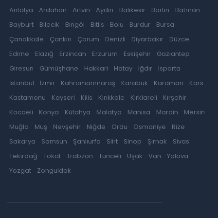
Antalya
Ardahan
Artvin
Aydın
Balıkesir
Bartın
Batman
Bayburt
Bilecik
Bingöl
Bitlis
Bolu
Burdur
Bursa
Çanakkale
Çankırı
Çorum
Denizli
Diyarbakır
Düzce
Edirne
Elazığ
Erzincan
Erzurum
Eskişehir
Gaziantep
Giresun
Gümüşhane
Hakkari
Hatay
Iğdır
Isparta
İstanbul
İzmir
Kahramanmaraş
Karabük
Karaman
Kars
Kastamonu
Kayseri
Kilis
Kırıkkale
Kırklareli
Kırşehir
Kocaeli
Konya
Kütahya
Malatya
Manisa
Mardin
Mersin
Muğla
Muş
Nevşehir
Niğde
Ordu
Osmaniye
Rize
Sakarya
Samsun
Şanlıurfa
Siirt
Sinop
Şırnak
Sivas
Tekirdağ
Tokat
Trabzon
Tunceli
Uşak
Van
Yalova
Yozgat
Zonguldak