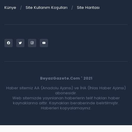
Künye
Site Kullanım Koşulları
Site Haritası
BeyazGazete.Com ' 2021
Haber sitemiz AA (Anadolu Ajansı) ve İHA (İhlas Haber Ajansı)
abonesidir.
Web sitemizde yayınlanan haberlerin telif hakları haber
kaynaklarına aittir. Kaynakları beraberinde belirtilmiştir.
Haberleri kopyalamayınız.