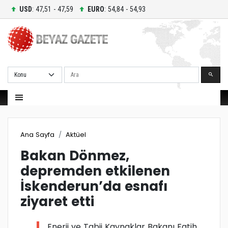
USD
: 47,51 - 47,59
EURO
: 54,84 - 54,93
Ara
Ana Sayfa
Aktüel
Bakan Dönmez,
depremden etkilenen
İskenderun’da esnafı
ziyaret etti
Enerji ve Tabii Kaynaklar Bakanı Fatih