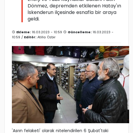
Dönmez, depremden etkilenen Hatay'ın
İskenderun ilçesinde esnafla bir araya
geldi.
Ekleme:
16.03.2023 - 10:59
Güncelleme:
16.03.2023 -
10:59 /
Editör:
Atilla Özbir
'Asrın felaketi' olarak nitelendirilen 6 Şubat'taki