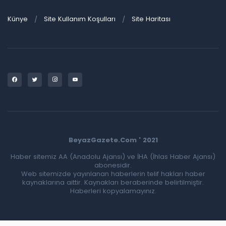
Künye
Site Kullanım Koşulları
Site Haritası
BeyazGazete.Com ' 2021
Haber sitemiz AA (Anadolu Ajansı) ve İHA (İhlas Haber Ajansı)
abonesidir.
Web sitemizde yayınlanan haberlerin telif hakları haber
kaynaklarına aittir. Kaynakları beraberinde belirtilmiştir.
Haberleri kopyalamayınız.