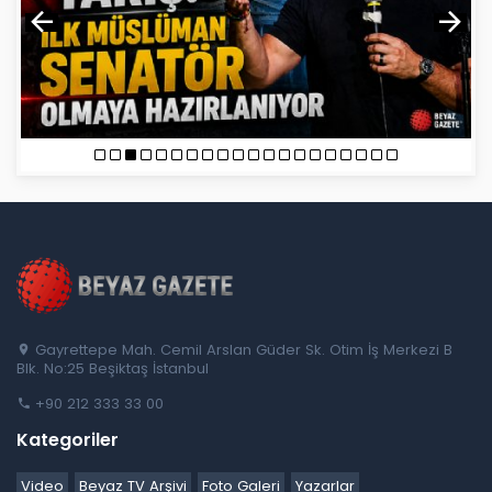
Gayrettepe Mah. Cemil Arslan Güder Sk. Otim İş Merkezi B
Blk. No:25 Beşiktaş İstanbul
+90 212 333 33 00
Kategoriler
Video
Beyaz TV Arşivi
Foto Galeri
Yazarlar