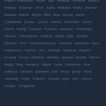
Adana
Adıyaman
Afyon
Ağrı
Aksaray
Amasya
Ankara
Antalya
Ardahan
Artvin
Aydın
Balıkesir
Bartın
Batman
Bayburt
Bilecik
Bingöl
Bitlis
Bolu
Burdur
Bursa
Çanakkale
Çankırı
Çorum
Denizli
Diyarbakır
Düzce
Edirne
Elazığ
Erzincan
Erzurum
Eskişehir
Gaziantep
Giresun
Gümüşhane
Hakkari
Hatay
Iğdır
Isparta
İstanbul
İzmir
Kahramanmaraş
Karabük
Karaman
Kars
Kastamonu
Kayseri
Kilis
Kırıkkale
Kırklareli
Kırşehir
Kocaeli
Konya
Kütahya
Malatya
Manisa
Mardin
Mersin
Muğla
Muş
Nevşehir
Niğde
Ordu
Osmaniye
Rize
Sakarya
Samsun
Şanlıurfa
Siirt
Sinop
Şırnak
Sivas
Tekirdağ
Tokat
Trabzon
Tunceli
Uşak
Van
Yalova
Yozgat
Zonguldak