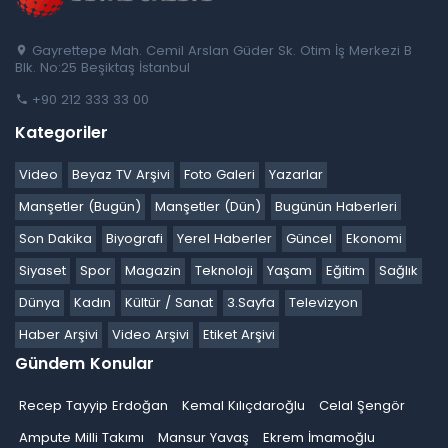
Gayrettepe Mah. Cemil Arslan Güder Sk. Otim İş Merkezi B
Blk. No:25 Beşiktaş İstanbul
+90 212 333 33 00
Kategoriler
Video
Beyaz TV Arşivi
Foto Galeri
Yazarlar
Manşetler (Bugün)
Manşetler (Dün)
Bugünün Haberleri
Son Dakika
Biyografi
Yerel Haberler
Güncel
Ekonomi
Siyaset
Spor
Magazin
Teknoloji
Yaşam
Eğitim
Sağlık
Dünya
Kadın
Kültür / Sanat
3.Sayfa
Televizyon
Haber Arşivi
Video Arşivi
Etiket Arşivi
Gündem Konular
Recep Tayyip Erdoğan
Kemal Kılıçdaroğlu
Celal Şengör
Ampute Milli Takımı
Mansur Yavaş
Ekrem İmamoğlu