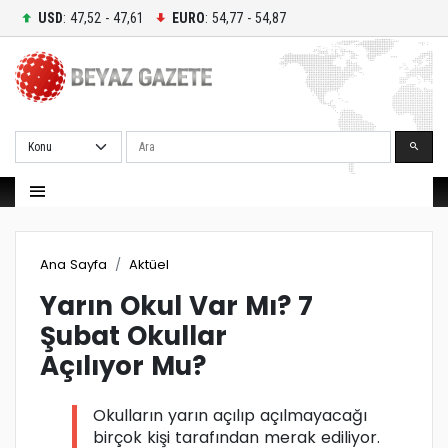
USD
: 47,52 - 47,61
EURO
: 54,77 - 54,87
Ara
Ana Sayfa
Aktüel
Yarın Okul Var Mı? 7
Şubat Okullar
Açılıyor Mu?
Okulların yarın açılıp açılmayacağı
birçok kişi tarafından merak ediliyor.