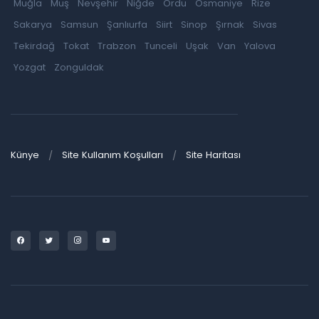
Muğla
Muş
Nevşehir
Niğde
Ordu
Osmaniye
Rize
Sakarya
Samsun
Şanlıurfa
Siirt
Sinop
Şırnak
Sivas
Tekirdağ
Tokat
Trabzon
Tunceli
Uşak
Van
Yalova
Yozgat
Zonguldak
Künye
Site Kullanım Koşulları
Site Haritası