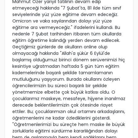
Mahmut Özer yarıyıl tatilinin devam edip
etmeyeceği hakkında "7 Şubat'ta, 81 ilde tüm sınıf
seviyelerinde yüz yüze eğitime devam edeceğiz.
Omicron ve vaka sayılarından dolayı yüz yüze
eğitime ara vermeyeceğiz." ifadelerini kullandı. Bu
nedenle 7 Şubat tarihinden itibaren tüm okullarda
eğitim öğretime kalındığı yerden devam edilecek.
Geçtiğimiz günlerde de okulların online olup
olmayacağı hakkında "Allah'a şükür 6 Eylül'de
başlamış olduğumuz birinci dönem serüvenimizi hiç
kesintiye uğratmadan haftada 5 gün tüm eğitim
kademelerinde başarılı şekilde tamamlamanın
mutluluğunu yaşıyorum. Burada okullarını özleyen
öğrencilerimizin bu süreci başarılı bir şekilde
yönetmemize elbette çok büyük katkısı oldu. O
çocuklarımız maskeye, mesafeye, hijyene inanılmaz
derecede beklentilerimizin çok ötesinde riayet
ettiler. Bu; çocuklarımızın okul ortamını arkadaşlarını,
öğretmenlerini ne kadar özlediklerini gösterdi.
"Öğretmenlerimizi bu süreçte hem maske ile büyük
zorluklarla eğitimi sürdürme kararlılığından dolayı
hem de aşılanmayla hem kendi sağlıklarını hem