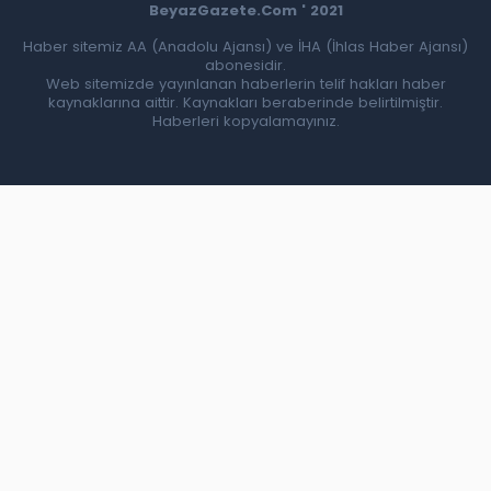
BeyazGazete.Com ' 2021
Haber sitemiz AA (Anadolu Ajansı) ve İHA (İhlas Haber Ajansı)
abonesidir.
Web sitemizde yayınlanan haberlerin telif hakları haber
kaynaklarına aittir. Kaynakları beraberinde belirtilmiştir.
Haberleri kopyalamayınız.