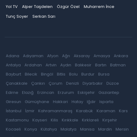
Yol TV
Alper Taşdelen
Özgür Özel
Muharrem İnce
Tunç Soyer
Serkan Sarı
Adana
Adıyaman
Afyon
Ağrı
Aksaray
Amasya
Ankara
Antalya
Ardahan
Artvin
Aydın
Balıkesir
Bartın
Batman
Bayburt
Bilecik
Bingöl
Bitlis
Bolu
Burdur
Bursa
Çanakkale
Çankırı
Çorum
Denizli
Diyarbakır
Düzce
Edirne
Elazığ
Erzincan
Erzurum
Eskişehir
Gaziantep
Giresun
Gümüşhane
Hakkari
Hatay
Iğdır
Isparta
İstanbul
İzmir
Kahramanmaraş
Karabük
Karaman
Kars
Kastamonu
Kayseri
Kilis
Kırıkkale
Kırklareli
Kırşehir
Kocaeli
Konya
Kütahya
Malatya
Manisa
Mardin
Mersin