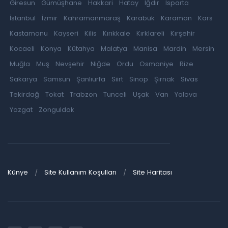
Giresun
Gümüşhane
Hakkari
Hatay
Iğdır
Isparta
İstanbul
İzmir
Kahramanmaraş
Karabük
Karaman
Kars
Kastamonu
Kayseri
Kilis
Kırıkkale
Kırklareli
Kırşehir
Kocaeli
Konya
Kütahya
Malatya
Manisa
Mardin
Mersin
Muğla
Muş
Nevşehir
Niğde
Ordu
Osmaniye
Rize
Sakarya
Samsun
Şanlıurfa
Siirt
Sinop
Şırnak
Sivas
Tekirdağ
Tokat
Trabzon
Tunceli
Uşak
Van
Yalova
Yozgat
Zonguldak
Künye
Site Kullanım Koşulları
Site Haritası