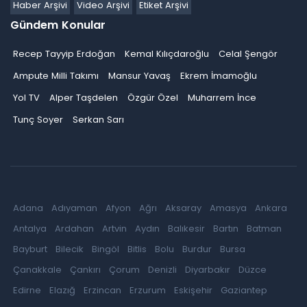
Haber Arşivi
Video Arşivi
Etiket Arşivi
Gündem Konular
Recep Tayyip Erdoğan
Kemal Kılıçdaroğlu
Celal Şengör
Ampute Milli Takımı
Mansur Yavaş
Ekrem İmamoğlu
Yol TV
Alper Taşdelen
Özgür Özel
Muharrem İnce
Tunç Soyer
Serkan Sarı
Adana
Adıyaman
Afyon
Ağrı
Aksaray
Amasya
Ankara
Antalya
Ardahan
Artvin
Aydın
Balıkesir
Bartın
Batman
Bayburt
Bilecik
Bingöl
Bitlis
Bolu
Burdur
Bursa
Çanakkale
Çankırı
Çorum
Denizli
Diyarbakır
Düzce
Edirne
Elazığ
Erzincan
Erzurum
Eskişehir
Gaziantep