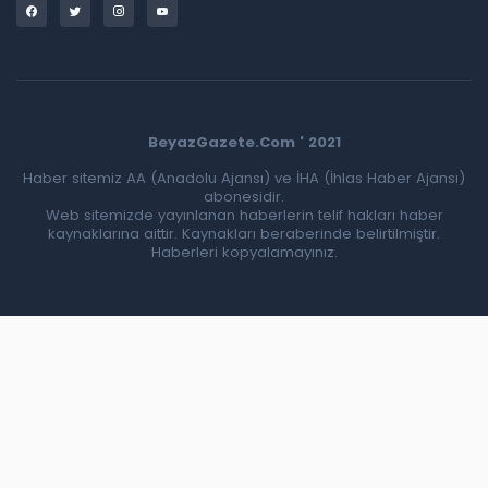
BeyazGazete.Com ' 2021
Haber sitemiz AA (Anadolu Ajansı) ve İHA (İhlas Haber Ajansı)
abonesidir.
Web sitemizde yayınlanan haberlerin telif hakları haber
kaynaklarına aittir. Kaynakları beraberinde belirtilmiştir.
Haberleri kopyalamayınız.