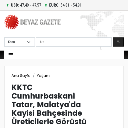
USD
: 47,49 - 47,57
EURO
: 54,81 - 54,91
Ara
Ana Sayfa
Yaşam
KKTC
Cumhurbaskani
Tatar, Malatya'da
Kayisi Bahçesinde
Üreticilerle Görüstü