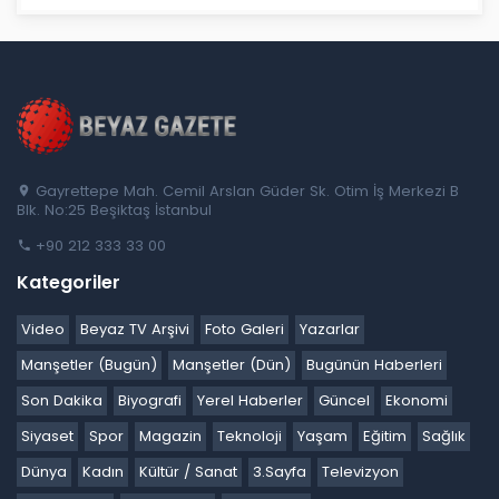
Gayrettepe Mah. Cemil Arslan Güder Sk. Otim İş Merkezi B
Blk. No:25 Beşiktaş İstanbul
+90 212 333 33 00
Kategoriler
Video
Beyaz TV Arşivi
Foto Galeri
Yazarlar
Manşetler (Bugün)
Manşetler (Dün)
Bugünün Haberleri
Son Dakika
Biyografi
Yerel Haberler
Güncel
Ekonomi
Siyaset
Spor
Magazin
Teknoloji
Yaşam
Eğitim
Sağlık
Dünya
Kadın
Kültür / Sanat
3.Sayfa
Televizyon