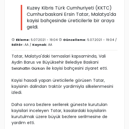
Kuzey Kibris Türk Cumhuriyeti (KKTC)
Cumhurbaskani Ersin Tatar, Malatya'da
kayisi bahçesinde üreticilerle bir araya
geldi.
Ekleme:
5.07.2021 - 19:04
Güncelleme:
5.07.2021 - 19:04 /
Editör:
AA
/
Kaynak:
AA
Tatar, Malatya'daki temaslari kapsaminda, Vali
Aydin Barus ve Büyüksehir Belediye Baskani
ile kayisi bahçesini ziyaret etti.
Selahattin Gürkan
Kayisi hasadi yapan üreticilerle görüsen Tatar,
kayisinin dalindan traktör yardimiyla silkelenmesini
izledi.
Daha sonra bezlere serilerek güneste kurutulan
kayisilari inceleyen Tatar, kasalardaki kayisilarin
kurutulmak üzere büyük bezlere serilmesine de
yardim etti.