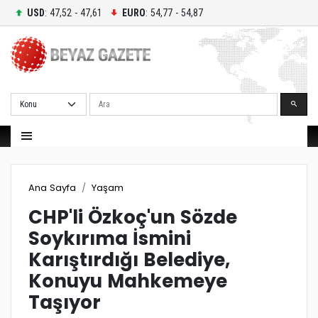
USD
: 47,52 - 47,61
EURO
: 54,77 - 54,87
Ara
Ana Sayfa
Yaşam
CHP'li Özkoç'un Sözde
Soykırıma İsmini
Karıştırdığı Belediye,
Konuyu Mahkemeye
Taşıyor