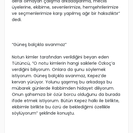
derdi olmayan çalışma arkadaşlarıma, meclis
üyelerine, ekibime, sevenlerimize, hemşehrilerimize
ve seçmenlerimize karşı yapılmış ağır bir haksızlıktır”
dedi.
“Güneş balçıkla sıvanmaz”
Notun kimler tarafından verildiğini beyan eden
Tütüncü, “O notu kimlerin hangi saiklerle Özkoç’a
verdiğini biliyorum. Onlara da şunu söylemek
istiyorum. Güneş balçıkla sıvanmaz, Kepez’de
kervan yürüyor. Yolunu şaşırmış bu arkadaşa bu
mübarek günlerde Rabbimden hidayet diliyorum.
Onun şahsımıza bir özür borcu olduğunu da burada
ifade etmek istiyorum. Bütün Kepez halkı ile birlikte,
ekibimle birlikte bu özrü de beklediğimi özellikle
söylüyorum” şeklinde konuştu.