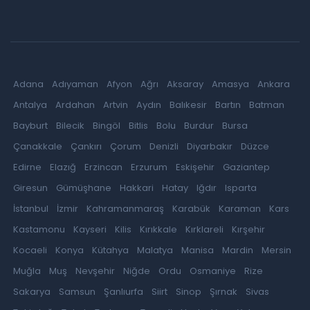
Adana
Adıyaman
Afyon
Ağrı
Aksaray
Amasya
Ankara
Antalya
Ardahan
Artvin
Aydın
Balıkesir
Bartın
Batman
Bayburt
Bilecik
Bingöl
Bitlis
Bolu
Burdur
Bursa
Çanakkale
Çankırı
Çorum
Denizli
Diyarbakır
Düzce
Edirne
Elazığ
Erzincan
Erzurum
Eskişehir
Gaziantep
Giresun
Gümüşhane
Hakkari
Hatay
Iğdır
Isparta
İstanbul
İzmir
Kahramanmaraş
Karabük
Karaman
Kars
Kastamonu
Kayseri
Kilis
Kırıkkale
Kırklareli
Kırşehir
Kocaeli
Konya
Kütahya
Malatya
Manisa
Mardin
Mersin
Muğla
Muş
Nevşehir
Niğde
Ordu
Osmaniye
Rize
Sakarya
Samsun
Şanlıurfa
Siirt
Sinop
Şırnak
Sivas