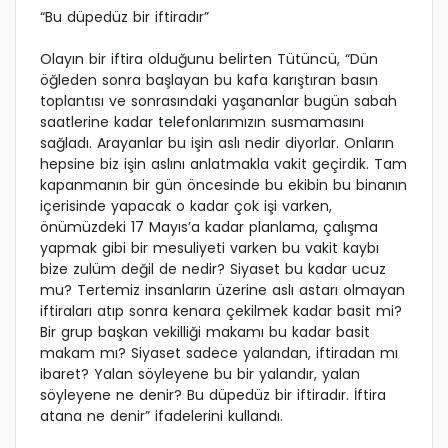
“Bu düpedüz bir iftiradır”
Olayın bir iftira olduğunu belirten Tütüncü, “Dün
öğleden sonra başlayan bu kafa karıştıran basın
toplantısı ve sonrasındaki yaşananlar bugün sabah
saatlerine kadar telefonlarımızın susmamasını
sağladı. Arayanlar bu işin aslı nedir diyorlar. Onların
hepsine biz işin aslını anlatmakla vakit geçirdik. Tam
kapanmanın bir gün öncesinde bu ekibin bu binanın
içerisinde yapacak o kadar çok işi varken,
önümüzdeki 17 Mayıs’a kadar planlama, çalışma
yapmak gibi bir mesuliyeti varken bu vakit kaybı
bize zulüm değil de nedir? Siyaset bu kadar ucuz
mu? Tertemiz insanların üzerine aslı astarı olmayan
iftiraları atıp sonra kenara çekilmek kadar basit mi?
Bir grup başkan vekilliği makamı bu kadar basit
makam mı? Siyaset sadece yalandan, iftiradan mı
ibaret? Yalan söyleyene bu bir yalandır, yalan
söyleyene ne denir? Bu düpedüz bir iftiradır. İftira
atana ne denir” ifadelerini kullandı.