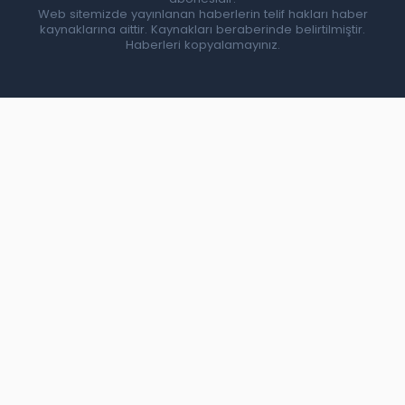
Web sitemizde yayınlanan haberlerin telif hakları haber
kaynaklarına aittir. Kaynakları beraberinde belirtilmiştir.
Haberleri kopyalamayınız.