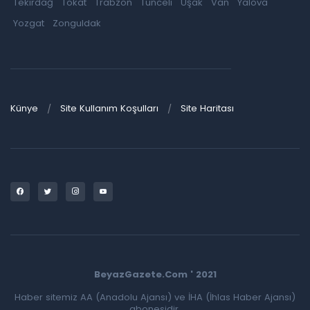
Tekirdağ
Tokat
Trabzon
Tunceli
Uşak
Van
Yalova
Yozgat
Zonguldak
Künye
Site Kullanım Koşulları
Site Haritası
BeyazGazete.Com ' 2021
Haber sitemiz AA (Anadolu Ajansı) ve İHA (İhlas Haber Ajansı)
abonesidir.