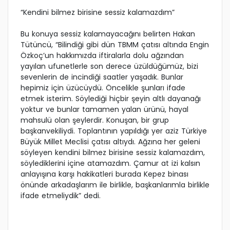
“Kendini bilmez birisine sessiz kalamazdım”
Bu konuya sessiz kalamayacağını belirten Hakan
Tütüncü, “Bilindiği gibi dün TBMM çatısı altında Engin
Özkoç’un hakkımızda iftiralarla dolu ağzından
yayılan ufunetlerle son derece üzüldüğümüz, bizi
sevenlerin de incindiği saatler yaşadık. Bunlar
hepimiz için üzücüydü. Öncelikle şunları ifade
etmek isterim. Söylediği hiçbir şeyin altlı dayanağı
yoktur ve bunlar tamamen yalan ürünü, hayal
mahsulü olan şeylerdir. Konuşan, bir grup
başkanvekiliydi. Toplantının yapıldığı yer aziz Türkiye
Büyük Millet Meclisi çatısı altıydı. Ağzına her geleni
söyleyen kendini bilmez birisine sessiz kalamazdım,
söylediklerini içine atamazdım. Çamur at izi kalsın
anlayışına karşı hakikatleri burada Kepez binası
önünde arkadaşlarım ile birlikle, başkanlarımla birlikle
ifade etmeliydik” dedi.