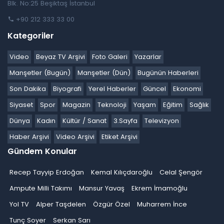
Blk. No:25 Beşiktaş İstanbul
+90 212 333 33 00
Kategoriler
Video
Beyaz TV Arşivi
Foto Galeri
Yazarlar
Manşetler (Bugün)
Manşetler (Dün)
Bugünün Haberleri
Son Dakika
Biyografi
Yerel Haberler
Güncel
Ekonomi
Siyaset
Spor
Magazin
Teknoloji
Yaşam
Eğitim
Sağlık
Dünya
Kadın
Kültür / Sanat
3.Sayfa
Televizyon
Haber Arşivi
Video Arşivi
Etiket Arşivi
Gündem Konular
Recep Tayyip Erdoğan
Kemal Kılıçdaroğlu
Celal Şengör
Ampute Milli Takımı
Mansur Yavaş
Ekrem İmamoğlu
Yol TV
Alper Taşdelen
Özgür Özel
Muharrem İnce
Tunç Soyer
Serkan Sarı