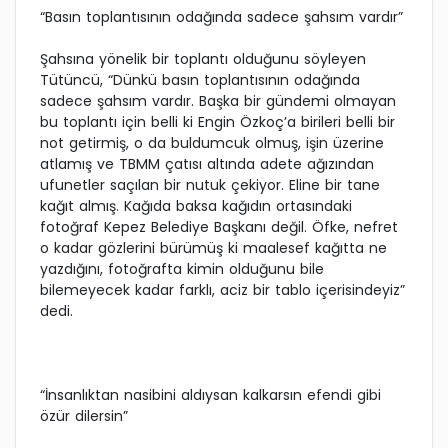
“Basın toplantısının odağında sadece şahsım vardır”
Şahsına yönelik bir toplantı olduğunu söyleyen
Tütüncü, “Dünkü basın toplantısının odağında
sadece şahsım vardır. Başka bir gündemi olmayan
bu toplantı için belli ki Engin Özkoç’a birileri belli bir
not getirmiş, o da buldumcuk olmuş, işin üzerine
atlamış ve TBMM çatısı altında adete ağızından
ufunetler saçılan bir nutuk çekiyor. Eline bir tane
kağıt almış. Kağıda baksa kağıdın ortasındaki
fotoğraf Kepez Belediye Başkanı değil. Öfke, nefret
o kadar gözlerini bürümüş ki maalesef kağıtta ne
yazdığını, fotoğrafta kimin olduğunu bile
bilemeyecek kadar farklı, aciz bir tablo içerisindeyiz”
dedi.
“İnsanlıktan nasibini aldıysan kalkarsın efendi gibi
özür dilersin”