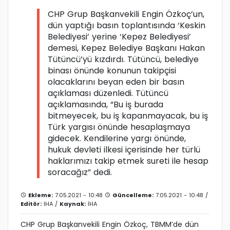
CHP Grup Başkanvekili Engin Özkoç’un,
dün yaptığı basın toplantısında ‘Keskin
Belediyesi’ yerine ‘Kepez Belediyesi’
demesi, Kepez Belediye Başkanı Hakan
Tütüncü’yü kızdırdı. Tütüncü, belediye
binası önünde konunun takipçisi
olacaklarını beyan eden bir basın
açıklaması düzenledi. Tütüncü
açıklamasında, “Bu iş burada
bitmeyecek, bu iş kapanmayacak, bu iş
Türk yargısı önünde hesaplaşmaya
gidecek. Kendilerine yargı önünde,
hukuk devleti ilkesi içerisinde her türlü
haklarımızı takip etmek sureti ile hesap
soracağız” dedi.
Ekleme:
7.05.2021 - 10:48
Güncelleme:
7.05.2021 - 10:48 /
Editör:
IHA
/
Kaynak:
İHA
CHP Grup Başkanvekili Engin Özkoç, TBMM’de dün