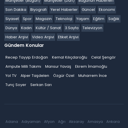
Manşetler (Bugün)
Manşetler (Dün)
Bugünün Haberleri
Son Dakika
Biyografi
Yerel Haberler
Güncel
Ekonomi
Siyaset
Spor
Magazin
Teknoloji
Yaşam
Eğitim
Sağlık
Dünya
Kadın
Kültür / Sanat
3.Sayfa
Televizyon
Haber Arşivi
Video Arşivi
Etiket Arşivi
Gündem Konular
Recep Tayyip Erdoğan
Kemal Kılıçdaroğlu
Celal Şengör
Ampute Milli Takımı
Mansur Yavaş
Ekrem İmamoğlu
Yol TV
Alper Taşdelen
Özgür Özel
Muharrem İnce
Tunç Soyer
Serkan Sarı
Adana
Adıyaman
Afyon
Ağrı
Aksaray
Amasya
Ankara