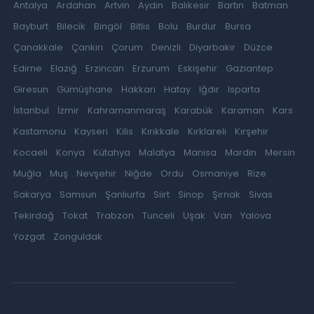
Antalya
Ardahan
Artvin
Aydın
Balıkesir
Bartın
Batman
Bayburt
Bilecik
Bingöl
Bitlis
Bolu
Burdur
Bursa
Çanakkale
Çankırı
Çorum
Denizli
Diyarbakır
Düzce
Edirne
Elazığ
Erzincan
Erzurum
Eskişehir
Gaziantep
Giresun
Gümüşhane
Hakkari
Hatay
Iğdır
Isparta
İstanbul
İzmir
Kahramanmaraş
Karabük
Karaman
Kars
Kastamonu
Kayseri
Kilis
Kırıkkale
Kırklareli
Kırşehir
Kocaeli
Konya
Kütahya
Malatya
Manisa
Mardin
Mersin
Muğla
Muş
Nevşehir
Niğde
Ordu
Osmaniye
Rize
Sakarya
Samsun
Şanlıurfa
Siirt
Sinop
Şırnak
Sivas
Tekirdağ
Tokat
Trabzon
Tunceli
Uşak
Van
Yalova
Yozgat
Zonguldak