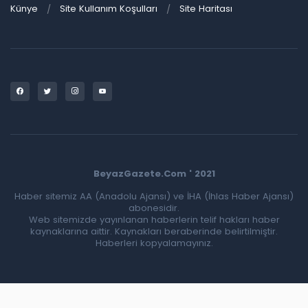
Künye
Site Kullanım Koşulları
Site Haritası
BeyazGazete.Com ' 2021
Haber sitemiz AA (Anadolu Ajansı) ve İHA (İhlas Haber Ajansı)
abonesidir.
Web sitemizde yayınlanan haberlerin telif hakları haber
kaynaklarına aittir. Kaynakları beraberinde belirtilmiştir.
Haberleri kopyalamayınız.