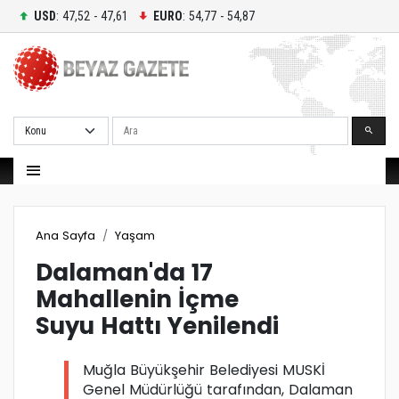
USD
: 47,52 - 47,61
EURO
: 54,77 - 54,87
Ara
Ana Sayfa
Yaşam
Dalaman'da 17
Mahallenin İçme
Suyu Hattı Yenilendi
Muğla Büyükşehir Belediyesi MUSKİ
Genel Müdürlüğü tarafından, Dalaman