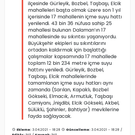
ilçesinde Gürleyik, Bozbel, Taşbaşı, Elcik
mahalleleri başta olmak üzere son 1 yıl
içerisinde 17 mahallenin içme suyu hattı
yenilendi. 43 bin 36 nüfusa sahip 25
mahallesi bulunan Dalaman’ın 17
mahallesinde su sıkıntısı yaşanıyordu.
Büyükşehir ekipleri su sıkıntılarını
ortadan kaldırmak için başlattığı
çalışmalar kapsamında 17 mahallede
toplam 12 bin 234 metre içme suyu
hattını yeniledi. Gürleyik, Bozbel,
Taşbaşı, Elcik mahallelerinde
tamamlanan içme suyu hatları aynı
zamanda (Sarılan, Kapaklı, Bozbel
Gökseki, Elmacık, Armutluk, Taşbaşı
Camiyanı, ,İnişdibi, Elcik Gökseki, Akbel,
Sülüklü, Şahinler, Bahtiyar) mevkilerine
fayda sağlayacak.
Ekleme:
3.04.2021 - 18:28
Güncelleme:
3.04.2021 - 18:28 /
Editör:
IHA
/
Kaynak:
İHA