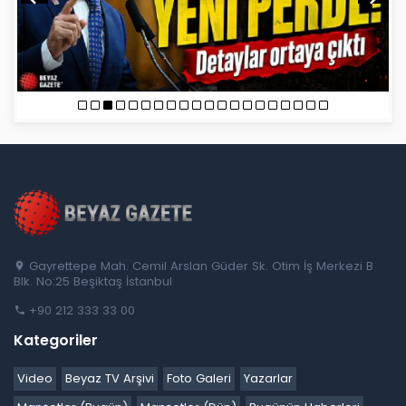
Gayrettepe Mah. Cemil Arslan Güder Sk. Otim İş Merkezi B
Blk. No:25 Beşiktaş İstanbul
+90 212 333 33 00
Kategoriler
Video
Beyaz TV Arşivi
Foto Galeri
Yazarlar