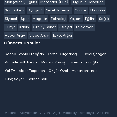
Manşetler (Bugün)
Manşetler (Dün)
Bugünün Haberleri
Son Dakika
Biyografi
Yerel Haberler
Güncel
Ekonomi
Siyaset
Spor
Magazin
Teknoloji
Yaşam
Eğitim
Sağlık
Dünya
Kadın
Kültür / Sanat
3.Sayfa
Televizyon
Haber Arşivi
Video Arşivi
Etiket Arşivi
Gündem Konular
Recep Tayyip Erdoğan
Kemal Kılıçdaroğlu
Celal Şengör
Ampute Milli Takımı
Mansur Yavaş
Ekrem İmamoğlu
Yol TV
Alper Taşdelen
Özgür Özel
Muharrem İnce
Tunç Soyer
Serkan Sarı
Adana
Adıyaman
Afyon
Ağrı
Aksaray
Amasya
Ankara