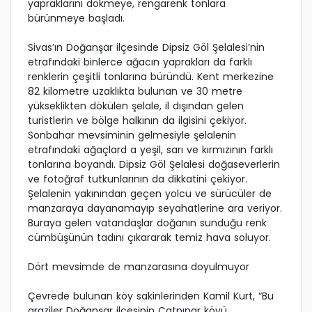
yapraklarını dökmeye, rengarenk tonlara
bürünmeye başladı.
Sivas’ın Doğanşar ilçesinde Dipsiz Göl Şelalesi’nin
etrafındaki binlerce ağacın yaprakları da farklı
renklerin çeşitli tonlarına büründü. Kent merkezine
82 kilometre uzaklıkta bulunan ve 30 metre
yükseklikten dökülen şelale, il dışından gelen
turistlerin ve bölge halkının da ilgisini çekiyor.
Sonbahar mevsiminin gelmesiyle şelalenin
etrafındaki ağaçlard a yeşil, sarı ve kırmızının farklı
tonlarına boyandı. Dipsiz Göl Şelalesi doğaseverlerin
ve fotoğraf tutkunlarının da dikkatini çekiyor.
Şelalenin yakınından geçen yolcu ve sürücüler de
manzaraya dayanamayıp seyahatlerine ara veriyor.
Buraya gelen vatandaşlar doğanın sunduğu renk
cümbüşünün tadını çıkararak temiz hava soluyor.
Dört mevsimde de manzarasına doyulmuyor
Çevrede bulunan köy sakinlerinden Kamil Kurt, “Bu
araziler Doğanşar ilçesinin Çatpınar köyü