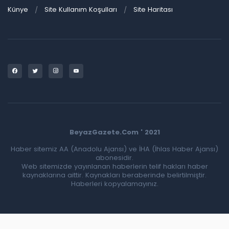
Künye
Site Kullanım Koşulları
Site Haritası
BeyazGazete.Com ' 2021
Haber sitemiz AA (Anadolu Ajansı) ve İHA (İhlas Haber Ajansı)
abonesidir.
Web sitemizde yayınlanan haberlerin telif hakları haber
kaynaklarına aittir. Kaynakları beraberinde belirtilmiştir.
Haberleri kopyalamayınız.