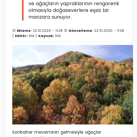
ve ağaçların yapraklarının rengarenk
olmasıyla doğaseverlere eşsiz bir
manzara sunuyor.
Ekleme:
22.10.2020 - 11:28
Güncelleme:
22.10.2020 - 11:28
/
Editör:
IHA
/
Kaynak:
İHA
Sonbahar mevsiminin gelmesiyle ağaçlar