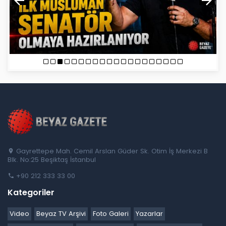
Gayrettepe Mah. Cemil Arslan Güder Sk. Otim İş Merkezi B
Blk. No:25 Beşiktaş İstanbul
+90 212 333 33 00
Kategoriler
Video
Beyaz TV Arşivi
Foto Galeri
Yazarlar