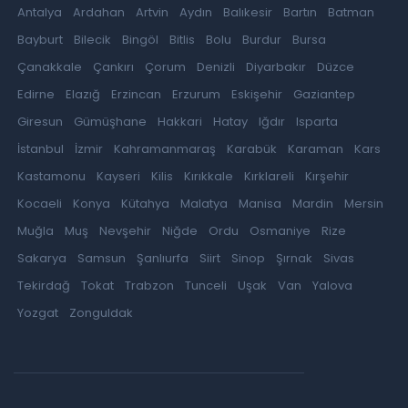
Antalya
Ardahan
Artvin
Aydın
Balıkesir
Bartın
Batman
Bayburt
Bilecik
Bingöl
Bitlis
Bolu
Burdur
Bursa
Çanakkale
Çankırı
Çorum
Denizli
Diyarbakır
Düzce
Edirne
Elazığ
Erzincan
Erzurum
Eskişehir
Gaziantep
Giresun
Gümüşhane
Hakkari
Hatay
Iğdır
Isparta
İstanbul
İzmir
Kahramanmaraş
Karabük
Karaman
Kars
Kastamonu
Kayseri
Kilis
Kırıkkale
Kırklareli
Kırşehir
Kocaeli
Konya
Kütahya
Malatya
Manisa
Mardin
Mersin
Muğla
Muş
Nevşehir
Niğde
Ordu
Osmaniye
Rize
Sakarya
Samsun
Şanlıurfa
Siirt
Sinop
Şırnak
Sivas
Tekirdağ
Tokat
Trabzon
Tunceli
Uşak
Van
Yalova
Yozgat
Zonguldak