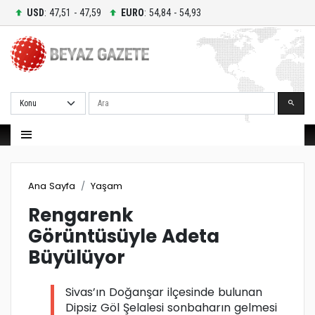
USD
: 47,51 - 47,59
EURO
: 54,84 - 54,93
Ara
Ana Sayfa
Yaşam
Rengarenk
Görüntüsüyle Adeta
Büyülüyor
Sivas’ın Doğanşar ilçesinde bulunan
Dipsiz Göl Şelalesi sonbaharın gelmesi