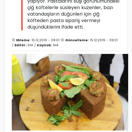
yapıyor. Pastalarını suşi görünümündeki
çiğ köftelerle süsleyen kuzenler, bazı
vatandaşların düğünleri için çiğ
köfteden pasta sipariş vermeyi
düşündüklerini ifade etti.
Ekleme:
15.12.2019 - 09:01
Güncelleme:
15.12.2019 - 09:01
/
Editör:
IHA
/
Kaynak:
İHA