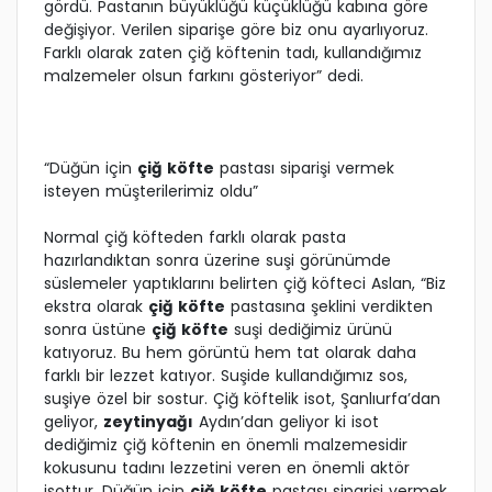
gördü. Pastanın büyüklüğü küçüklüğü kabına göre
değişiyor. Verilen siparişe göre biz onu ayarlıyoruz.
Farklı olarak zaten çiğ köftenin tadı, kullandığımız
malzemeler olsun farkını gösteriyor” dedi.
“Düğün için
çiğ köfte
pastası siparişi vermek
isteyen müşterilerimiz oldu”
Normal çiğ köfteden farklı olarak pasta
hazırlandıktan sonra üzerine suşi görünümde
süslemeler yaptıklarını belirten çiğ köfteci Aslan, “Biz
ekstra olarak
çiğ köfte
pastasına şeklini verdikten
sonra üstüne
çiğ köfte
suşi dediğimiz ürünü
katıyoruz. Bu hem görüntü hem tat olarak daha
farklı bir lezzet katıyor. Suşide kullandığımız sos,
suşiye özel bir sostur. Çiğ köftelik isot, Şanlıurfa’dan
geliyor,
zeytinyağı
Aydın’dan geliyor ki isot
dediğimiz çiğ köftenin en önemli malzemesidir
kokusunu tadını lezzetini veren en önemli aktör
isottur. Düğün için
çiğ köfte
pastası siparişi vermek