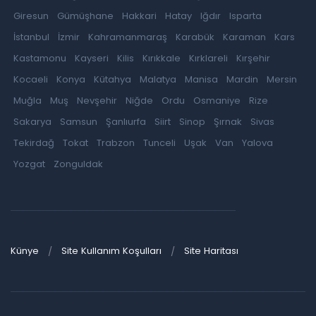
Giresun
Gümüşhane
Hakkari
Hatay
Iğdır
Isparta
İstanbul
İzmir
Kahramanmaraş
Karabük
Karaman
Kars
Kastamonu
Kayseri
Kilis
Kırıkkale
Kırklareli
Kırşehir
Kocaeli
Konya
Kütahya
Malatya
Manisa
Mardin
Mersin
Muğla
Muş
Nevşehir
Niğde
Ordu
Osmaniye
Rize
Sakarya
Samsun
Şanlıurfa
Siirt
Sinop
Şırnak
Sivas
Tekirdağ
Tokat
Trabzon
Tunceli
Uşak
Van
Yalova
Yozgat
Zonguldak
Künye
Site Kullanım Koşulları
Site Haritası