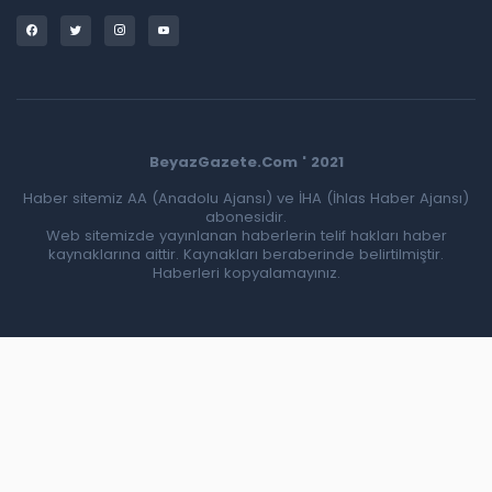
BeyazGazete.Com ' 2021
Haber sitemiz AA (Anadolu Ajansı) ve İHA (İhlas Haber Ajansı)
abonesidir.
Web sitemizde yayınlanan haberlerin telif hakları haber
kaynaklarına aittir. Kaynakları beraberinde belirtilmiştir.
Haberleri kopyalamayınız.