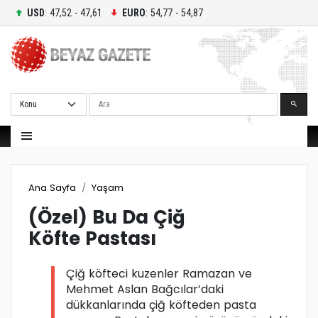
USD
: 47,52 - 47,61
EURO
: 54,77 - 54,87
Ara
Ana Sayfa
Yaşam
(Özel) Bu Da Çiğ
Köfte Pastası
Çiğ köfteci kuzenler Ramazan ve
Mehmet Aslan Bağcılar’daki
dükkanlarında çiğ köfteden pasta