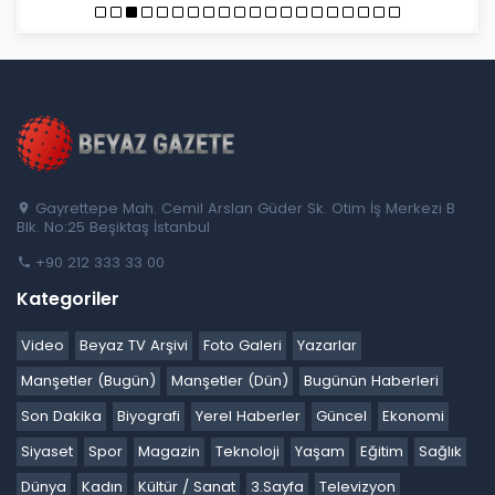
Gayrettepe Mah. Cemil Arslan Güder Sk. Otim İş Merkezi B
Blk. No:25 Beşiktaş İstanbul
+90 212 333 33 00
Kategoriler
Video
Beyaz TV Arşivi
Foto Galeri
Yazarlar
Manşetler (Bugün)
Manşetler (Dün)
Bugünün Haberleri
Son Dakika
Biyografi
Yerel Haberler
Güncel
Ekonomi
Siyaset
Spor
Magazin
Teknoloji
Yaşam
Eğitim
Sağlık
Dünya
Kadın
Kültür / Sanat
3.Sayfa
Televizyon