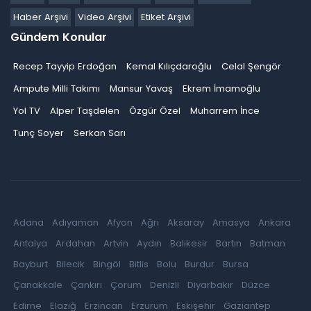
Haber Arşivi
Video Arşivi
Etiket Arşivi
Gündem Konular
Recep Tayyip Erdoğan
Kemal Kılıçdaroğlu
Celal Şengör
Ampute Milli Takımı
Mansur Yavaş
Ekrem İmamoğlu
Yol TV
Alper Taşdelen
Özgür Özel
Muharrem İnce
Tunç Soyer
Serkan Sarı
Adana
Adıyaman
Afyon
Ağrı
Aksaray
Amasya
Ankara
Antalya
Ardahan
Artvin
Aydın
Balıkesir
Bartın
Batman
Bayburt
Bilecik
Bingöl
Bitlis
Bolu
Burdur
Bursa
Çanakkale
Çankırı
Çorum
Denizli
Diyarbakır
Düzce
Edirne
Elazığ
Erzincan
Erzurum
Eskişehir
Gaziantep