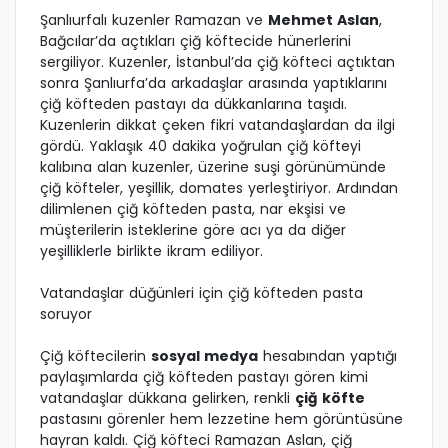
Şanlıurfalı kuzenler Ramazan ve
Mehmet Aslan
,
Bağcılar’da açtıkları çiğ köftecide hünerlerini
sergiliyor. Kuzenler, İstanbul’da çiğ köfteci açtıktan
sonra Şanlıurfa’da arkadaşlar arasında yaptıklarını
çiğ köfteden pastayı da dükkanlarına taşıdı.
Kuzenlerin dikkat çeken fikri vatandaşlardan da ilgi
gördü. Yaklaşık 40 dakika yoğrulan çiğ köfteyi
kalıbına alan kuzenler, üzerine suşi görünümünde
çiğ köfteler, yeşillik, domates yerleştiriyor. Ardından
dilimlenen çiğ köfteden pasta, nar ekşisi ve
müşterilerin isteklerine göre acı ya da diğer
yeşilliklerle birlikte ikram ediliyor.
Vatandaşlar düğünleri için çiğ köfteden pasta
soruyor
Çiğ köftecilerin
sosyal medya
hesabından yaptığı
paylaşımlarda çiğ köfteden pastayı gören kimi
vatandaşlar dükkana gelirken, renkli
çiğ köfte
pastasını görenler hem lezzetine hem görüntüsüne
hayran kaldı. Çiğ köfteci Ramazan Aslan, çiğ