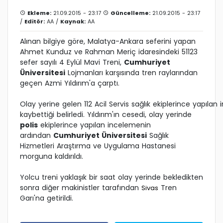
Ekleme:
21.09.2015 - 23:17
Güncelleme:
21.09.2015 - 23:17
/
Editör:
AA
/
Kaynak:
AA
Alınan bilgiye göre, Malatya-Ankara seferini yapan
Ahmet Kunduz ve Rahman Meriç idaresindeki 51123
sefer sayılı 4 Eylül Mavi Treni,
Cumhuriyet
Üniversitesi
Lojmanları karşısında tren raylarından
geçen Azmi Yıldırım'a çarptı.
Olay yerine gelen 112 Acil Servis sağlık ekiplerince yapılan
kaybettiği belirledi. Yıldırım'ın cesedi, olay yerinde
polis
ekiplerince yapılan incelemenin
ardından
Cumhuriyet Üniversitesi
Sağlık
Hizmetleri Araştırma ve Uygulama Hastanesi
morguna kaldırıldı.
Yolcu treni yaklaşık bir saat olay yerinde bekledikten
sonra diğer makinistler tarafından
Tren
Sivas
Garı'na getirildi.