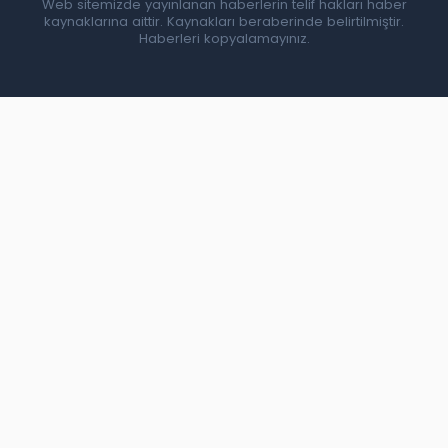
Web sitemizde yayınlanan haberlerin telif hakları haber
kaynaklarına aittir. Kaynakları beraberinde belirtilmiştir.
Haberleri kopyalamayınız.