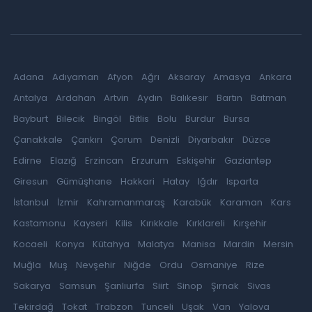
Adana
Adıyaman
Afyon
Ağrı
Aksaray
Amasya
Ankara
Antalya
Ardahan
Artvin
Aydın
Balıkesir
Bartın
Batman
Bayburt
Bilecik
Bingöl
Bitlis
Bolu
Burdur
Bursa
Çanakkale
Çankırı
Çorum
Denizli
Diyarbakır
Düzce
Edirne
Elazığ
Erzincan
Erzurum
Eskişehir
Gaziantep
Giresun
Gümüşhane
Hakkari
Hatay
Iğdır
Isparta
İstanbul
İzmir
Kahramanmaraş
Karabük
Karaman
Kars
Kastamonu
Kayseri
Kilis
Kırıkkale
Kırklareli
Kırşehir
Kocaeli
Konya
Kütahya
Malatya
Manisa
Mardin
Mersin
Muğla
Muş
Nevşehir
Niğde
Ordu
Osmaniye
Rize
Sakarya
Samsun
Şanlıurfa
Siirt
Sinop
Şırnak
Sivas
Tekirdağ
Tokat
Trabzon
Tunceli
Uşak
Van
Yalova