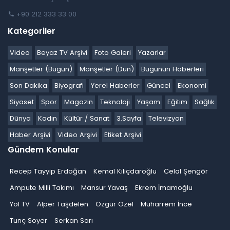
+90 212 333 33 00
Kategoriler
Video
Beyaz TV Arşivi
Foto Galeri
Yazarlar
Manşetler (Bugün)
Manşetler (Dün)
Bugünün Haberleri
Son Dakika
Biyografi
Yerel Haberler
Güncel
Ekonomi
Siyaset
Spor
Magazin
Teknoloji
Yaşam
Eğitim
Sağlık
Dünya
Kadın
Kültür / Sanat
3.Sayfa
Televizyon
Haber Arşivi
Video Arşivi
Etiket Arşivi
Gündem Konular
Recep Tayyip Erdoğan
Kemal Kılıçdaroğlu
Celal Şengör
Ampute Milli Takımı
Mansur Yavaş
Ekrem İmamoğlu
Yol TV
Alper Taşdelen
Özgür Özel
Muharrem İnce
Tunç Soyer
Serkan Sarı