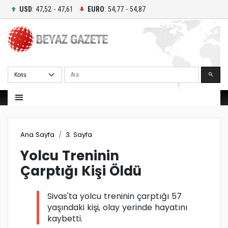
USD
: 47,52 - 47,61
EURO
: 54,77 - 54,87
Ara
Ana Sayfa
3. Sayfa
Yolcu Treninin
Çarptığı Kişi Öldü
Sivas'ta yolcu treninin çarptığı 57
yaşındaki kişi, olay yerinde hayatını
kaybetti.