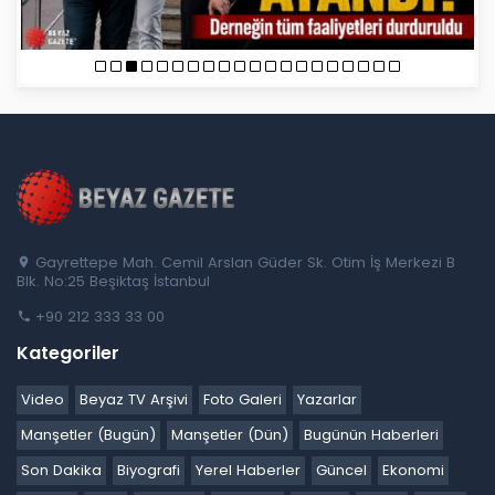
Gayrettepe Mah. Cemil Arslan Güder Sk. Otim İş Merkezi B
Blk. No:25 Beşiktaş İstanbul
+90 212 333 33 00
Kategoriler
Video
Beyaz TV Arşivi
Foto Galeri
Yazarlar
Manşetler (Bugün)
Manşetler (Dün)
Bugünün Haberleri
Son Dakika
Biyografi
Yerel Haberler
Güncel
Ekonomi