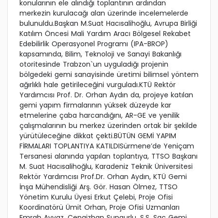
konularının ele alındığı toplantının ardından
merkezin kurulacağı alan üzerinde incelemelerde
bulunuldu.Başkan M.Suat Hacısalihoğlu, Avrupa Birliği
Katılım Öncesi Mali Yardım Aracı Bölgesel Rekabet
Edebilirlik Operasyonel Programı (IPA-BROP)
kapsamında, Bilim, Teknoloji ve Sanayi Bakanlığı
otoritesinde Trabzon`un uyguladığı projenin
bölgedeki gemi sanayisinde üretimi bilimsel yöntem
ağırlıklı hale getirileceğini vurguladı.KTÜ Rektör
Yardımcısı Prof. Dr. Orhan Aydın da, projeye katılan
gemi yapım firmalarının yüksek düzeyde kar
etmelerine çaba harcandığını, AR-GE ve yenilik
çalışmalarının bu merkez üzerinden ortak bir şekilde
yürütüleceğine dikkat çekti.BÜTÜN GEMİ YAPIM
FİRMALARI TOPLANTIYA KATILDISürmene’de Yeniçam
Tersanesi alanında yapılan toplantıya, TTSO Başkanı
M. Suat Hacısalihoğlu, Karadeniz Teknik Üniversitesi
Rektör Yardımcısı Prof.Dr. Orhan Aydın, KTÜ Gemi
İnşa Mühendisliği Arş. Gör. Hasan Ölmez, TTSO
Yönetim Kurulu Üyesi Erkut Çelebi, Proje Ofisi
Koordinatörü Ümit Orhan, Proje Ofisi Uzmanları
Emrah Ayvaz, Cengizhan Sungurlu, S.S. Sac Gemi,