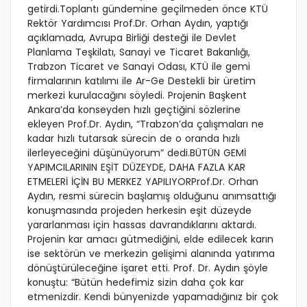
getirdi.Toplantı gündemine geçilmeden önce KTÜ
Rektör Yardımcısı Prof.Dr. Orhan Aydın, yaptığı
açıklamada, Avrupa Birliği desteği ile Devlet
Planlama Teşkilatı, Sanayi ve Ticaret Bakanlığı,
Trabzon Ticaret ve Sanayi Odası, KTÜ ile gemi
firmalarının katılımı ile Ar-Ge Destekli bir üretim
merkezi kurulacağını söyledi. Projenin Başkent
Ankara’da konseyden hızlı geçtiğini sözlerine
ekleyen Prof.Dr. Aydın, “Trabzon’da çalışmaları ne
kadar hızlı tutarsak sürecin de o oranda hızlı
ilerleyeceğini düşünüyorum” dedi.BÜTÜN GEMİ
YAPIMCILARININ EŞİT DÜZEYDE, DAHA FAZLA KAR
ETMELERİ İÇİN BU MERKEZ YAPILIYORProf.Dr. Orhan
Aydın, resmi sürecin başlamış olduğunu anımsattığı
konuşmasında projeden herkesin eşit düzeyde
yararlanması için hassas davrandıklarını aktardı.
Projenin kar amacı gütmediğini, elde edilecek karın
ise sektörün ve merkezin gelişimi alanında yatırıma
dönüştürüleceğine işaret etti. Prof. Dr. Aydın şöyle
konuştu: “Bütün hedefimiz sizin daha çok kar
etmenizdir. Kendi bünyenizde yapamadığınız bir çok