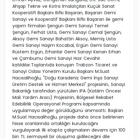
Ahşap Tekne ve Kotra İmalatçıları Küçük Sanat
Kooperatifi Başkanı Rıfkı Başaran, Başaran Gemi
Sanayi ve Kooperatif Başkanı Rıfkı Başaran ile gemi
yapım firmaları Şengün Gemi Sanayi Temel
Şengün, Ferhat Usta, Gemi Sanayi Cemal Şengün,
Aksoy Gemi Sanayi Bahattin Aksoy, Memiş Usta
Gemi Sanayi Haşim Kocabal, Ergün Gemi Sanayi
Rüstem Ergün, Erhanlar Gemi Sanayi Kenan Erhan
ve Çamburnu Gemi Sanayi Hızır Cevahir
katıldılar.Toplantıda konuşan Trabzon Ticaret ve
Sanayi Odası Yönetim Kurulu Başkanı M.Suat
Hacısalihoğlu, "Doğu Karadeniz Gemi İnşa Sanayi
Üretim Destek ve Hizmet Merkezi" projesinin, Sanayi
Bakanlığı tarafından yürütülen IPA (Katılım Öncesi
Mali Yardım Aracı) Projesinin, Bölgesel Rekabet
Edebilirlik Operasyonel Programı kapsamında
uygulamaya değer görüldüğünü anımsattı. Başkan
M.Suat Hacısalihoğlu, projede daha önce belirlenen
hisse oranlarında ortaklığın kurulacağını
vurgulayarak ilk etapta çalışmaların devamı için 100
bin TL sermayeli bir oluşuma gidileceğini dile