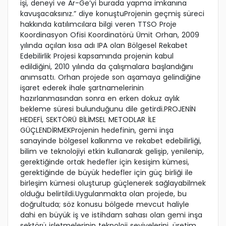
işi, deneyi ve Ar-Ge’yi burada yapma imkanına
kavuşacaksınız.” diye konuştuProjenin geçmiş süreci
hakkında katılımcılara bilgi veren TTSO Proje
Koordinasyon Ofisi Koordinatörü Ümit Orhan, 2009
yılında açılan kısa adı IPA olan Bölgesel Rekabet
Edebilirlik Projesi kapsamında projenin kabul
edildiğini, 2010 yılında da çalışmalara başlandığını
anımsattı. Orhan projede son aşamaya gelindiğine
işaret ederek ihale şartnamelerinin
hazırlanmasından sonra en erken dokuz aylık
bekleme süresi bulunduğunu dile getirdi.PROJENİN
HEDEFİ, SEKTÖRÜ BİLİMSEL METODLAR İLE
GÜÇLENDİRMEKProjenin hedefinin, gemi inşa
sanayinde bölgesel kalkınma ve rekabet edebilirliği,
bilim ve teknolojiyi etkin kullanarak gelişip, yenilenip,
gerektiğinde ortak hedefler için kesişim kümesi,
gerektiğinde de büyük hedefler için güç birliği ile
birleşim kümesi oluşturup güçlenerek sağlayabilmek
olduğu belirtildi.Uygulanmakta olan projede, bu
doğrultuda; söz konusu bölgede mevcut haliyle
dahi en büyük iş ve istihdam sahası olan gemi inşa
sektörü işletmelerinin teknoloji seviyelerini, üretim