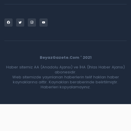
BeyazGazete.Com ' 2021
Haber sitemiz AA (Anadolu Ajansı) ve İHA (İhlas Haber Ajansı)
abonesidir.
Web sitemizde yayınlanan haberlerin telif hakları haber
kaynaklarına aittir. Kaynakları beraberinde belirtilmiştir.
Haberleri kopyalamayınız.