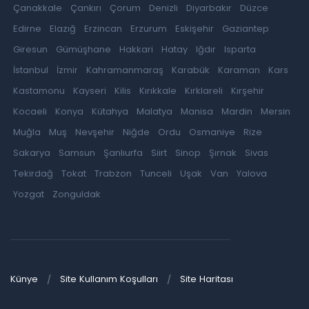
Çanakkale
Çankırı
Çorum
Denizli
Diyarbakır
Düzce
Edirne
Elazığ
Erzincan
Erzurum
Eskişehir
Gaziantep
Giresun
Gümüşhane
Hakkari
Hatay
Iğdır
Isparta
İstanbul
İzmir
Kahramanmaraş
Karabük
Karaman
Kars
Kastamonu
Kayseri
Kilis
Kırıkkale
Kırklareli
Kırşehir
Kocaeli
Konya
Kütahya
Malatya
Manisa
Mardin
Mersin
Muğla
Muş
Nevşehir
Niğde
Ordu
Osmaniye
Rize
Sakarya
Samsun
Şanlıurfa
Siirt
Sinop
Şırnak
Sivas
Tekirdağ
Tokat
Trabzon
Tunceli
Uşak
Van
Yalova
Yozgat
Zonguldak
Künye
Site Kullanım Koşulları
Site Haritası