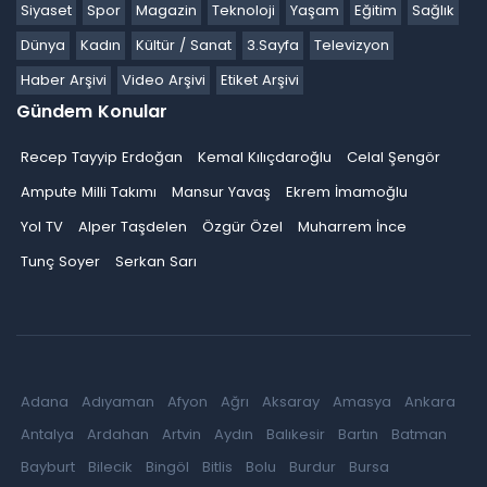
Siyaset
Spor
Magazin
Teknoloji
Yaşam
Eğitim
Sağlık
Dünya
Kadın
Kültür / Sanat
3.Sayfa
Televizyon
Haber Arşivi
Video Arşivi
Etiket Arşivi
Gündem Konular
Recep Tayyip Erdoğan
Kemal Kılıçdaroğlu
Celal Şengör
Ampute Milli Takımı
Mansur Yavaş
Ekrem İmamoğlu
Yol TV
Alper Taşdelen
Özgür Özel
Muharrem İnce
Tunç Soyer
Serkan Sarı
Adana
Adıyaman
Afyon
Ağrı
Aksaray
Amasya
Ankara
Antalya
Ardahan
Artvin
Aydın
Balıkesir
Bartın
Batman
Bayburt
Bilecik
Bingöl
Bitlis
Bolu
Burdur
Bursa