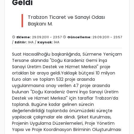
Geldi
Trabzon Ticaret ve Sanayi Odası
Başkanı M.
Ekleme:
29.09.2011 - 23:57
Güncelleme:
29.09.2011 - 23:57
/
Editör:
IHA
/
Kaynak:
İHA
Suat Hacısalihoğlu başkanlığında, Sürmene Yeniçam
Tersane alanında "Doğu Karadeniz Gemi İnşa
Sanayi Üretim Destek ve Hizmet Merkezi" proje
ortakları bir araya geldi.Yaklaşık bütçesi 10 milyon
Euro olan ve toplam 532 proje arasında
uygulanmasına onay verilen 47 proje arasında
bulunan "Doğu Karadeniz Gemi İnşa Sanayi Üretim
Destek ve Hizmet Merkezi" için taraflar Trabzon’da
toplandı. Bugüne kadar gelinen sürecin
değerlendirildiği toplantıda önümüzdeki süreçte
yapılacak çalışmalar ele alındı. Şirket Kurulması,
Projenin Uygulama Düzenlemeleri, Proje Yönetim
Yapısı ve Proje Koordinasyon Biriminin Oluşturulması