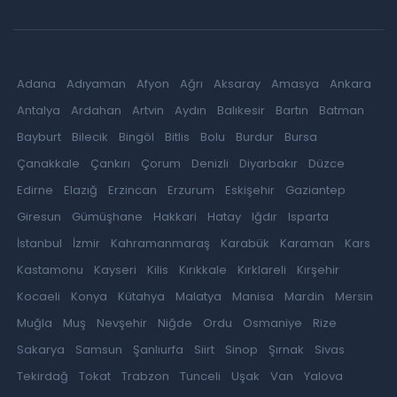
Adana
Adıyaman
Afyon
Ağrı
Aksaray
Amasya
Ankara
Antalya
Ardahan
Artvin
Aydın
Balıkesir
Bartın
Batman
Bayburt
Bilecik
Bingöl
Bitlis
Bolu
Burdur
Bursa
Çanakkale
Çankırı
Çorum
Denizli
Diyarbakır
Düzce
Edirne
Elazığ
Erzincan
Erzurum
Eskişehir
Gaziantep
Giresun
Gümüşhane
Hakkari
Hatay
Iğdır
Isparta
İstanbul
İzmir
Kahramanmaraş
Karabük
Karaman
Kars
Kastamonu
Kayseri
Kilis
Kırıkkale
Kırklareli
Kırşehir
Kocaeli
Konya
Kütahya
Malatya
Manisa
Mardin
Mersin
Muğla
Muş
Nevşehir
Niğde
Ordu
Osmaniye
Rize
Sakarya
Samsun
Şanlıurfa
Siirt
Sinop
Şırnak
Sivas
Tekirdağ
Tokat
Trabzon
Tunceli
Uşak
Van
Yalova