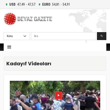
USD
: 47,49 - 47,57
EURO
: 54,81 - 54,91
Ara
Kadayıf Videoları