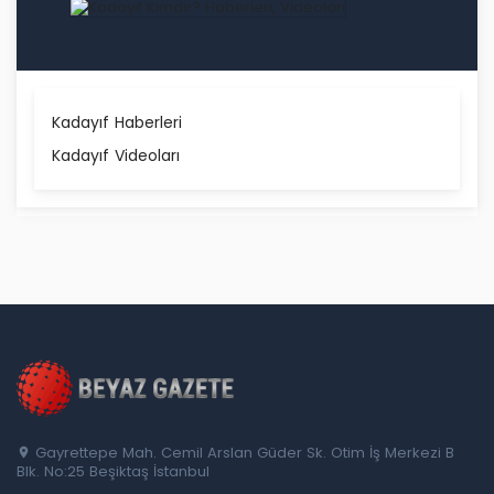
Kadayıf Haberleri
Kadayıf Videoları
Gayrettepe Mah. Cemil Arslan Güder Sk. Otim İş Merkezi B
Blk. No:25 Beşiktaş İstanbul