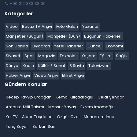
+90 212 333 33 00
Kategoriler
Video
Beyaz TV Arşivi
Foto Galeri
Yazarlar
Manşetler (Bugün)
Manşetler (Dün)
Bugünün Haberleri
Son Dakika
Biyografi
Yerel Haberler
Güncel
Ekonomi
Siyaset
Spor
Magazin
Teknoloji
Yaşam
Eğitim
Sağlık
Dünya
Kadın
Kültür / Sanat
3.Sayfa
Televizyon
Haber Arşivi
Video Arşivi
Etiket Arşivi
Gündem Konular
Recep Tayyip Erdoğan
Kemal Kılıçdaroğlu
Celal Şengör
Ampute Milli Takımı
Mansur Yavaş
Ekrem İmamoğlu
Yol TV
Alper Taşdelen
Özgür Özel
Muharrem İnce
Tunç Soyer
Serkan Sarı