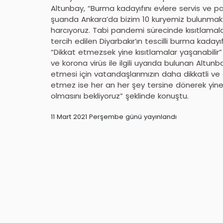
Altunbay, “Burma kadayıfını evlere servis ve 
şuanda Ankara’da bizim 10 kuryemiz bulunmakt
harcıyoruz. Tabi pandemi sürecinde kısıtlamal
tercih edilen Diyarbakır’ın tescilli burma kaday
“Dikkat etmezsek yine kısıtlamalar yaşanabilir
ve korona virüs ile ilgili uyarıda bulunan Alt
etmesi için vatandaşlarımızın daha dikkatli ve 
etmez ise her an her şey tersine dönerek yine 
olmasını bekliyoruz” şeklinde konuştu.
11 Mart 2021 Perşembe günü yayınlandı