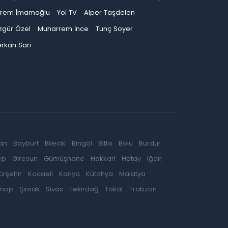
krem İmamoğlu
Yol TV
Alper Taşdelen
zgür Özel
Muharrem İnce
Tunç Soyer
rkan Sarı
an
Bayburt
Bilecik
Bingöl
Bitlis
Bolu
Burdur
ep
Giresun
Gümüşhane
Hakkari
Hatay
Iğdır
Kırşehir
Kocaeli
Konya
Kütahya
Malatya
inop
Şırnak
Sivas
Tekirdağ
Tokat
Trabzon