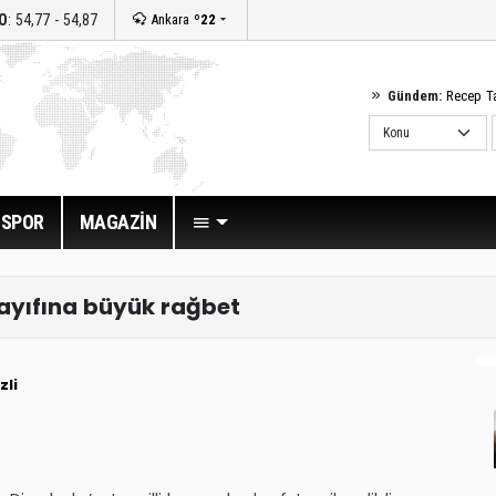
O
: 54,77 - 54,87
Ankara
º22
Gündem:
Recep T
SPOR
MAGAZİN
dayıfına büyük rağbet
zli