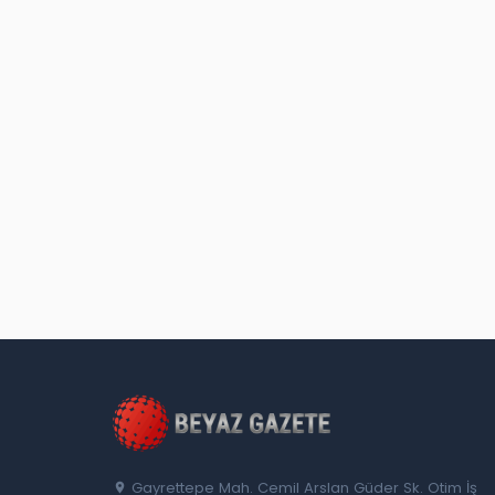
Gayrettepe Mah. Cemil Arslan Güder Sk. Otim İş