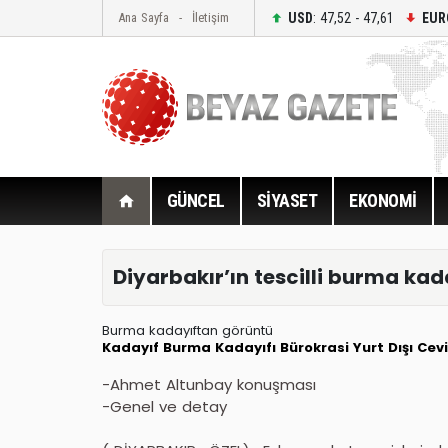
USD
: 47,52 - 47,61
EUR
Ana Sayfa
İletişim
GÜNCEL
SİYASET
EKONOMİ
Diyarbakır’ın tescilli burma ka
Burma kadayıftan görüntü
Kadayıf
Burma Kadayıfı
Bürokrasi
Yurt Dışı
Cevi
-Ahmet Altunbay konuşması
-Genel ve detay