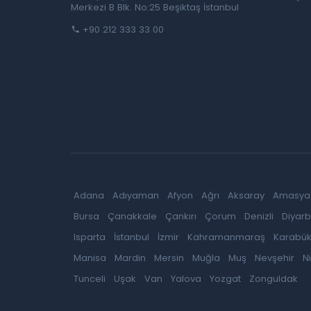
Merkezi B Blk. No:25 Beşiktaş İstanbul
+90 212 333 33 00
Adana
Adıyaman
Afyon
Ağrı
Aksaray
Amasya
Bursa
Çanakkale
Çankırı
Çorum
Denizli
Diyarb
Isparta
İstanbul
İzmir
Kahramanmaraş
Karabü
Manisa
Mardin
Mersin
Muğla
Muş
Nevşehir
N
Tunceli
Uşak
Van
Yalova
Yozgat
Zonguldak