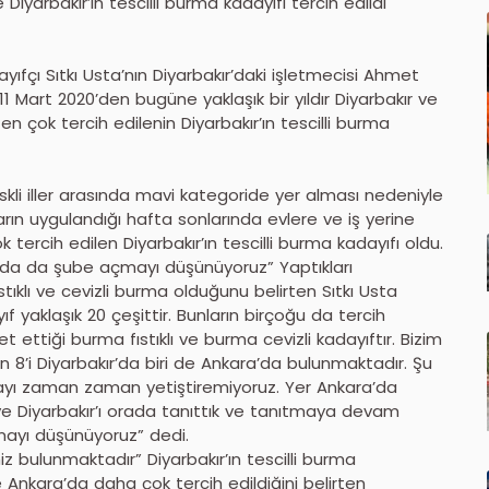
Diyarbakır’ın tescilli burma kadayıfı tercih edildi
yıfçı Sıtkı Usta’nın Diyarbakır’daki işletmecisi Ahmet
1 Mart 2020’den bugüne yaklaşık bir yıldır Diyarbakır ve
n çok tercih edilenin Diyarbakır’ın tescilli burma
iskli iller arasında mavi kategoride yer alması nedeniyle
arın uygulandığı hafta sonlarında evlere ve iş yerine
tercih edilen Diyarbakır’ın tescilli burma kadayıfı oldu.
şında da şube açmayı düşünüyoruz” Yaptıkları
tıklı ve cevizli burma olduğunu belirten Sıtkı Usta
 yaklaşık 20 çeşittir. Bunların birçoğu da tercih
 ettiği burma fıstıklı ve burma cevizli kadayıftır. Bizim
8’i Diyarbakır’da biri de Ankara’da bulunmaktadır. Şu
yı zaman zaman yetiştiremiyoruz. Yer Ankara’da
ve Diyarbakır’ı orada tanıttık ve tanıtmaya devam
mayı düşünüyoruz” dedi.
iz bulunmaktadır” Diyarbakır’ın tescilli burma
e Ankara’da daha çok tercih edildiğini belirten