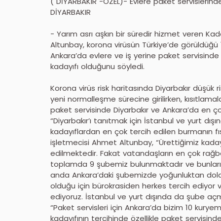
( DİYARBAKIR -ÖZEL)- Evlere paket servislerinde 
DİYARBAKIR
- Yarım asrı aşkın bir süredir hizmet veren Kada
Altunbay, korona virüsün Türkiye’de görüldüğü 1
Ankara’da evlere ve iş yerine paket servisinde e
kadayıfı olduğunu söyledi.
Korona virüs risk haritasında Diyarbakır düşük r
yeni normalleşme sürecine girilirken, kısıtlamal
paket servisinde Diyarbakır ve Ankara’da en çok 
“Diyarbakır’ı tanıtmak için İstanbul ve yurt dı
kadayıflardan en çok tercih edilen burmanın fıs
işletmecisi Ahmet Altunbay, “Ürettiğimiz kadayıf
edilmektedir. Fakat vatandaşların en çok rağbet
toplamda 9 şubemiz bulunmaktadır ve bunların 
anda Ankara’daki şubemizde yoğunluktan dola
olduğu için bürokrasiden herkes tercih ediyor 
ediyoruz. İstanbul ve yurt dışında da şube aç
“Paket servisleri için Ankara’da bizim 10 kuryem
kadayıfının tercihinde özellikle paket servisind