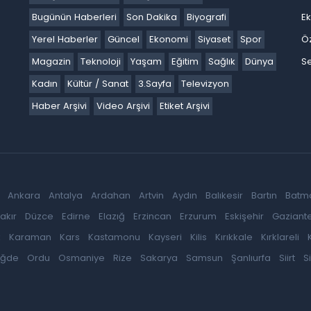
Bugünün Haberleri
Son Dakika
Biyografi
E
Yerel Haberler
Güncel
Ekonomi
Siyaset
Spor
Ö
Magazin
Teknoloji
Yaşam
Eğitim
Sağlık
Dünya
Se
Kadın
Kültür / Sanat
3.Sayfa
Televizyon
Haber Arşivi
Video Arşivi
Etiket Arşivi
Ankara
Antalya
Ardahan
Artvin
Aydın
Balıkesir
Bartın
Batm
akır
Düzce
Edirne
Elazığ
Erzincan
Erzurum
Eskişehir
Gaziant
k
Karaman
Kars
Kastamonu
Kayseri
Kilis
Kırıkkale
Kırklareli
iğde
Ordu
Osmaniye
Rize
Sakarya
Samsun
Şanlıurfa
Siirt
S