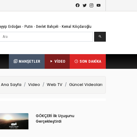
ayyip Erdoğan
-
Putin
-
Devlet Bahçeli
-
Kemal Kılıçdaroğlu
Ara
MANŞETLER
VİDEO
SON DAKİKA
Ana Sayfa
Video
Web TV
Güncel Videoları
GÖKÇERİ İlk Uçuşunu
Gerçekleştirdi