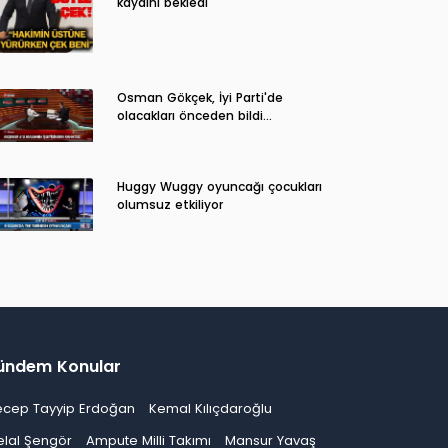
kaydını bekledi
Osman Gökçek, İyi Parti'de
olacakları önceden bildi...
Huggy Wuggy oyuncağı çocukları
olumsuz etkiliyor
ündem Konular
ecep Tayyip Erdoğan
Kemal Kılıçdaroğlu
elal Şengör
Ampute Milli Takımı
Mansur Yavaş