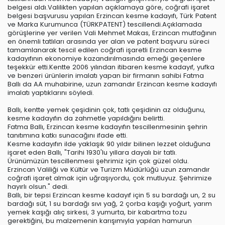
belgesi aldı.Valilikten yapılan açıklamaya göre, coğrafi işaret
belgesi başvurusu yapılan Erzincan kesme kadayıfı, Türk Patent
ve Marka Kurumunca (TÜRKPATENT) tescillendi.Açıklamada
görüşlerine yer verilen Vali Mehmet Makas, Erzincan mutfağının
en önemli tatlıları arasında yer alan ve patent başvuru süreci
tamamlanarak tescil edilen coğrafi işaretli Erzincan kesme
kadayıfının ekonomiye kazandırılmasında emeği geçenlere
teşekkür etti.Kentte 2006 yılından itibaren kesme kadayıf, yufka
ve benzeri ürünlerin imalatı yapan bir firmanın sahibi Fatma
Ballı da AA muhabirine, uzun zamandır Erzincan kesme kadayıfı
imalatı yaptıklarını söyledi.
Ballı, kentte yemek çeşidinin çok, tatlı çeşidinin az olduğunu,
kesme kadayıfın da zahmetle yapıldığını belirtti.
Fatma Ballı, Erzincan kesme kadayıfın tescillenmesinin şehrin
tanıtımına katkı sunacağını ifade etti.
Kesme kadayıfın ilde yaklaşık 90 yıldır bilinen lezzet olduğuna
işaret eden Ballı, "Tarihi 1930'lu yıllara dayalı bir tatlı.
Ürünümüzün tescillenmesi şehrimiz için çok güzel oldu.
Erzincan Valiliği ve Kültür ve Turizm Müdürlüğü uzun zamandır
coğrafi işaret almak için uğraşıyordu, çok mutluyuz. Şehrimize
hayırlı olsun." dedi.
Ballı, bir tepsi Erzincan kesme kadayıf için 5 su bardağı un, 2 su
bardağı süt, 1 su bardağı sıvı yağ, 2 çorba kaşığı yoğurt, yarım
yemek kaşığı alıç sirkesi, 3 yumurta, bir kabartma tozu
gerektiğini, bu malzemenin karışımıyla yapılan hamurun