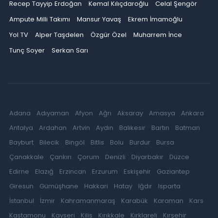
Recep Tayyip Erdoğan
Kemal Kılıçdaroğlu
Celal Şengör
Ampute Milli Takımı
Mansur Yavaş
Ekrem İmamoğlu
Yol TV
Alper Taşdelen
Özgür Özel
Muharrem İnce
Tunç Soyer
Serkan Sarı
Adana
Adıyaman
Afyon
Ağrı
Aksaray
Amasya
Ankara
Antalya
Ardahan
Artvin
Aydın
Balıkesir
Bartın
Batman
Bayburt
Bilecik
Bingöl
Bitlis
Bolu
Burdur
Bursa
Çanakkale
Çankırı
Çorum
Denizli
Diyarbakır
Düzce
Edirne
Elazığ
Erzincan
Erzurum
Eskişehir
Gaziantep
Giresun
Gümüşhane
Hakkari
Hatay
Iğdır
Isparta
İstanbul
İzmir
Kahramanmaraş
Karabük
Karaman
Kars
Kastamonu
Kayseri
Kilis
Kırıkkale
Kırklareli
Kırşehir