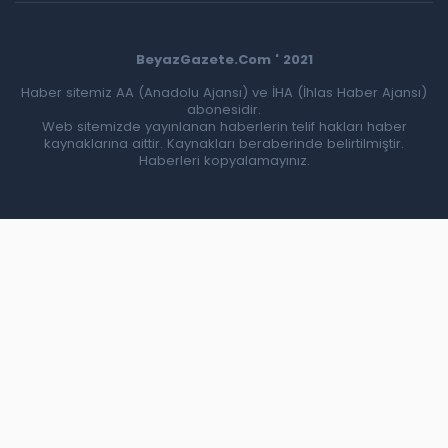
BeyazGazete.Com ' 2021
Haber sitemiz AA (Anadolu Ajansı) ve İHA (İhlas Haber Ajansı)
abonesidir.
Web sitemizde yayınlanan haberlerin telif hakları haber
kaynaklarına aittir. Kaynakları beraberinde belirtilmiştir.
Haberleri kopyalamayınız.