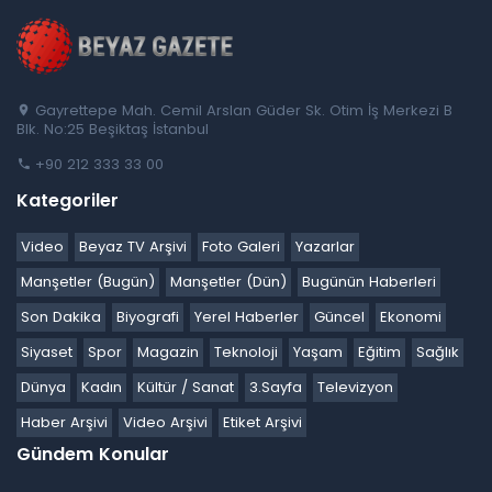
Gayrettepe Mah. Cemil Arslan Güder Sk. Otim İş Merkezi B
Blk. No:25 Beşiktaş İstanbul
+90 212 333 33 00
Kategoriler
Video
Beyaz TV Arşivi
Foto Galeri
Yazarlar
Manşetler (Bugün)
Manşetler (Dün)
Bugünün Haberleri
Son Dakika
Biyografi
Yerel Haberler
Güncel
Ekonomi
Siyaset
Spor
Magazin
Teknoloji
Yaşam
Eğitim
Sağlık
Dünya
Kadın
Kültür / Sanat
3.Sayfa
Televizyon
Haber Arşivi
Video Arşivi
Etiket Arşivi
Gündem Konular