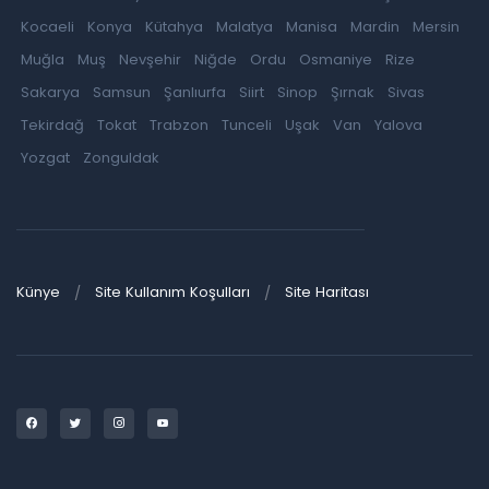
Kocaeli
Konya
Kütahya
Malatya
Manisa
Mardin
Mersin
Muğla
Muş
Nevşehir
Niğde
Ordu
Osmaniye
Rize
Sakarya
Samsun
Şanlıurfa
Siirt
Sinop
Şırnak
Sivas
Tekirdağ
Tokat
Trabzon
Tunceli
Uşak
Van
Yalova
Yozgat
Zonguldak
Künye
Site Kullanım Koşulları
Site Haritası