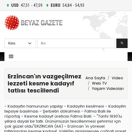
USD
: 47,51 - 47,59
EURO
: 54,84 - 54,93
Ara
Erzincan'ın vazgeçilmez
Ana Sayfa
Video
lezzeti kesme kadayıf
Web TV
Yaşam Videoları
tatlısı tescillendi
- Kadayıfın hamurunun yapılışı - Kadayıfın kesilmesi - Kadayıfın
tepsiye basılması - Şerbetin dökülmesi - Fatma Ballı ile
röportaj - Kesme kadayıf üreticisi Fatma Ballı: - "Tarihi 1930'lu
yıllara dayalı bir tatlı. Ürünümüzün tescillenmesi şehrimiz için
çok güzel oldu"ERZİNCAN (AA) - Erzincan 'ın yöresel
tatlılarından kesme kadayıf, Valiliğin girişimleriyle coğrafi işaret