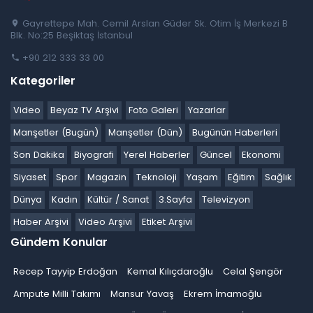
Gayrettepe Mah. Cemil Arslan Güder Sk. Otim İş Merkezi B
Blk. No:25 Beşiktaş İstanbul
+90 212 333 33 00
Kategoriler
Video
Beyaz TV Arşivi
Foto Galeri
Yazarlar
Manşetler (Bugün)
Manşetler (Dün)
Bugünün Haberleri
Son Dakika
Biyografi
Yerel Haberler
Güncel
Ekonomi
Siyaset
Spor
Magazin
Teknoloji
Yaşam
Eğitim
Sağlık
Dünya
Kadın
Kültür / Sanat
3.Sayfa
Televizyon
Haber Arşivi
Video Arşivi
Etiket Arşivi
Gündem Konular
Recep Tayyip Erdoğan
Kemal Kılıçdaroğlu
Celal Şengör
Ampute Milli Takımı
Mansur Yavaş
Ekrem İmamoğlu