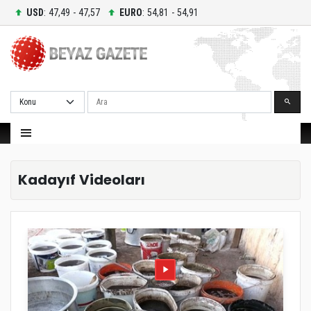
USD
: 47,49 - 47,57
EURO
: 54,81 - 54,91
Ara
Kadayıf Videoları