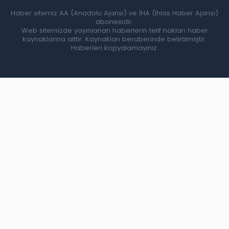
Haber sitemiz AA (Anadolu Ajansı) ve İHA (İhlas Haber Ajansı)
abonesidir.
Web sitemizde yayınlanan haberlerin telif hakları haber
kaynaklarına aittir. Kaynakları beraberinde belirtilmiştir.
Haberleri kopyalamayınız.