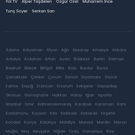
Yol TV
Alper Taşdelen
Özgür Özel
Muharrem İnce
Tunç Soyer
Serkan Sarı
Adana
Adıyaman
Afyon
Ağrı
Aksaray
Amasya
Ankara
Antalya
Ardahan
Artvin
Aydın
Balıkesir
Bartın
Batman
Bayburt
Bilecik
Bingöl
Bitlis
Bolu
Burdur
Bursa
Çanakkale
Çankırı
Çorum
Denizli
Diyarbakır
Düzce
Edirne
Elazığ
Erzincan
Erzurum
Eskişehir
Gaziantep
Giresun
Gümüşhane
Hakkari
Hatay
Iğdır
Isparta
İstanbul
İzmir
Kahramanmaraş
Karabük
Karaman
Kars
Kastamonu
Kayseri
Kilis
Kırıkkale
Kırklareli
Kırşehir
Kocaeli
Konya
Kütahya
Malatya
Manisa
Mardin
Mersin
Muğla
Muş
Nevşehir
Niğde
Ordu
Osmaniye
Rize