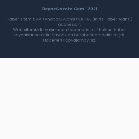
BeyazGazete.Com ' 2021
Haber sitemiz AA (Anadolu Ajansı) ve İHA (İhlas Haber Ajansı)
abonesidir.
Web sitemizde yayınlanan haberlerin telif hakları haber
kaynaklarına aittir. Kaynakları beraberinde belirtilmiştir.
Haberleri kopyalamayınız.