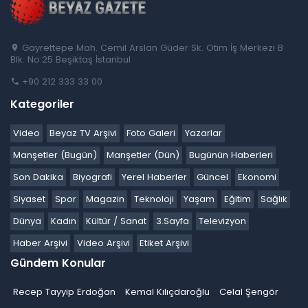
Gayrettepe Mah. Cemil Arslan Güder Sk. Otim İş Merkezi B
Blk. No:25 Beşiktaş İstanbul
+90 212 333 33 00
Kategoriler
Video
Beyaz TV Arşivi
Foto Galeri
Yazarlar
Manşetler (Bugün)
Manşetler (Dün)
Bugünün Haberleri
Son Dakika
Biyografi
Yerel Haberler
Güncel
Ekonomi
Siyaset
Spor
Magazin
Teknoloji
Yaşam
Eğitim
Sağlık
Dünya
Kadın
Kültür / Sanat
3.Sayfa
Televizyon
Haber Arşivi
Video Arşivi
Etiket Arşivi
Gündem Konular
Recep Tayyip Erdoğan
Kemal Kılıçdaroğlu
Celal Şengör