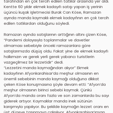
tarafından en çok tercih edilen tatlılar arasında yer aldı.
Kentte 60 yıldır ekmek kadayıfı satışı yapan iş yerinin
üçüncü kuşak işletmecisi Burak Can Köse, Ramazan
ayında manda kaymaklı ekmek kadayıfının en çok tercih
edilen tatlılardan olduğunu söyledi.
Ramazan ayında satışlarının arttığının altını çizen Köse,
“Pandemi dolayısıyla toplanmalar ve davetler
olmaması sebebiyle önceki ramazanlara göre
satışlarımızda düşüş oldu. Fakat yine de ekmek kadayıfı
halkımızın ve gerek yerli gerek yabancı turistlerin
vazgeçilmez bir lezzetidir” dedi.
“Lezzetini manda kaymağından alıyor” Ekmek
kadayıfının Afyonkarahisar’da meşhur olmasının en
önemli sebebinin manda kaymağı olduğuna dikkat
çeken Köse konuşmasına şöyle devam etti: “Afyon’da
meşhur olmasının birinci sebebi kaymak. Çünkü
Afyon’da manda oranı fazla ve son zamanlarda bu sayı
giderek artıyor. Kaymaklar manda inek sütünün
karışımıyla yapılıyor. Bu şekilde kaymağın lezzet oranı en
üst düzeye taşınmaya çalışılıyor. Afyonkarahisar’ımızın