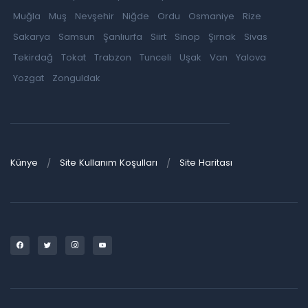
Muğla
Muş
Nevşehir
Niğde
Ordu
Osmaniye
Rize
Sakarya
Samsun
Şanlıurfa
Siirt
Sinop
Şırnak
Sivas
Tekirdağ
Tokat
Trabzon
Tunceli
Uşak
Van
Yalova
Yozgat
Zonguldak
Künye
Site Kullanım Koşulları
Site Haritası