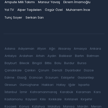
Ampute Milli Takımı
Mansur Yavaş
Ekrem İmamoğlu
Yol TV
Alper Taşdelen
Özgür Özel
Muharrem İnce
Tunç Soyer
Serkan Sarı
Adana
Adıyaman
Afyon
Ağrı
Aksaray
Amasya
Ankara
Antalya
Ardahan
Artvin
Aydın
Balıkesir
Bartın
Batman
Bayburt
Bilecik
Bingöl
Bitlis
Bolu
Burdur
Bursa
Çanakkale
Çankırı
Çorum
Denizli
Diyarbakır
Düzce
Edirne
Elazığ
Erzincan
Erzurum
Eskişehir
Gaziantep
Giresun
Gümüşhane
Hakkari
Hatay
Iğdır
Isparta
İstanbul
İzmir
Kahramanmaraş
Karabük
Karaman
Kars
Kastamonu
Kayseri
Kilis
Kırıkkale
Kırklareli
Kırşehir
Kocaeli
Konya
Kütahya
Malatya
Manisa
Mardin
Mersin