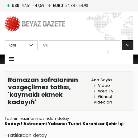
USD
: 47,51 - 47,59
EURO
: 54,84 - 54,93
Ara
Ramazan sofralarının
Ana Sayfa
Video
vazgeçilmez tatlısı,
Web TV
'kaymaklı ekmek
Güncel
kadayıfı'
Videoları
Tatlının hazırlanmasından detay
Kadayıf
Astronomi
Yabancı Turist
Karahisar
Şehir İçi
-Tatlılardan detay