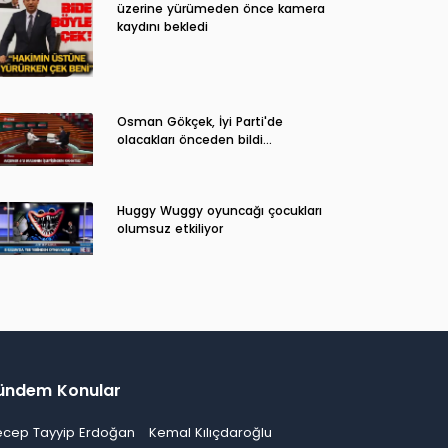
üzerine yürümeden önce kamera
kaydını bekledi
Osman Gökçek, İyi Parti'de
olacakları önceden bildi...
Huggy Wuggy oyuncağı çocukları
olumsuz etkiliyor
ündem Konular
ecep Tayyip Erdoğan
Kemal Kılıçdaroğlu