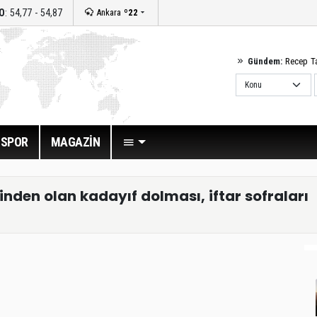
O
: 54,77 - 54,87
Ankara
º22
Gündem:
Recep T
SPOR
MAGAZİN
den olan kadayıf dolması, iftar sofraları