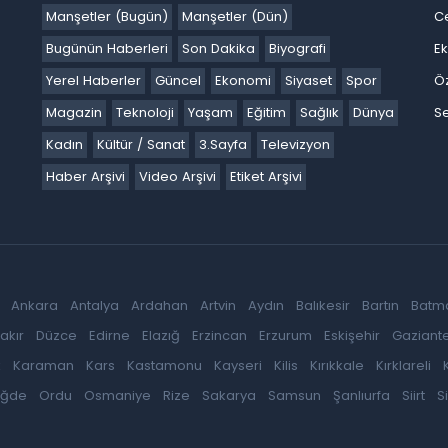
Manşetler (Bugün)
Manşetler (Dün)
C
Bugünün Haberleri
Son Dakika
Biyografi
E
Yerel Haberler
Güncel
Ekonomi
Siyaset
Spor
Ö
Magazin
Teknoloji
Yaşam
Eğitim
Sağlık
Dünya
Se
Kadın
Kültür / Sanat
3.Sayfa
Televizyon
Haber Arşivi
Video Arşivi
Etiket Arşivi
Ankara
Antalya
Ardahan
Artvin
Aydın
Balıkesir
Bartın
Batm
akır
Düzce
Edirne
Elazığ
Erzincan
Erzurum
Eskişehir
Gaziant
k
Karaman
Kars
Kastamonu
Kayseri
Kilis
Kırıkkale
Kırklareli
iğde
Ordu
Osmaniye
Rize
Sakarya
Samsun
Şanlıurfa
Siirt
S