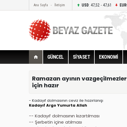
USD
: 47,52 - 47,61
EUR
Ana Sayfa
İletişim
GÜNCEL
SİYASET
EKONOMİ
Ramazan ayının vazgeçilmezlerin
için hazır
- Kadayıf dolmasının ceviz ile hazırlanışı
Kadayıf
Argo
Yumurta
Allah
-- Kadayıf dolmasının kızartılması
-- Şerbetin içine atılması