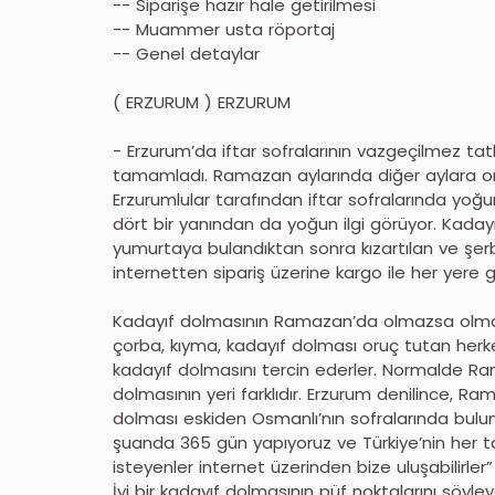
-- Siparişe hazır hale getirilmesi
-- Muammer usta röportaj
-- Genel detaylar
( ERZURUM ) ERZURUM
- Erzurum’da iftar sofralarının vazgeçilmez tatl
tamamladı. Ramazan aylarında diğer aylara or
Erzurumlular tarafından iftar sofralarında yoğun
dört bir yanından da yoğun ilgi görüyor. Kadayı
yumurtaya bulandıktan sonra kızartılan ve şerb
internetten sipariş üzerine kargo ile her yere g
Kadayıf dolmasının Ramazan’da olmazsa olm
çorba, kıyma, kadayıf dolması oruç tutan herke
kadayıf dolmasını tercin ederler. Normalde Ram
dolmasının yeri farklıdır. Erzurum denilince, Ra
dolması eskiden Osmanlı’nın sofralarında buluna
şuanda 365 gün yapıyoruz ve Türkiye’nin her ta
isteyenler internet üzerinden bize uluşabilirler”
İyi bir kadayıf dolmasının püf noktalarını söyl