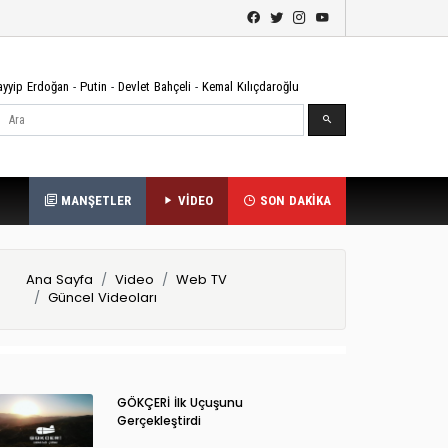
ayyip Erdoğan
-
Putin
-
Devlet Bahçeli
-
Kemal Kılıçdaroğlu
Ara
MANŞETLER
VİDEO
SON DAKİKA
Ana Sayfa
Video
Web TV
Güncel Videoları
GÖKÇERİ İlk Uçuşunu
Gerçekleştirdi