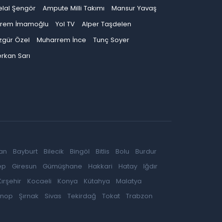
elal Şengör
Ampute Milli Takımı
Mansur Yavaş
krem İmamoğlu
Yol TV
Alper Taşdelen
zgür Özel
Muharrem İnce
Tunç Soyer
rkan Sarı
an
Bayburt
Bilecik
Bingöl
Bitlis
Bolu
Burdur
ep
Giresun
Gümüşhane
Hakkari
Hatay
Iğdır
Kırşehir
Kocaeli
Konya
Kütahya
Malatya
inop
Şırnak
Sivas
Tekirdağ
Tokat
Trabzon