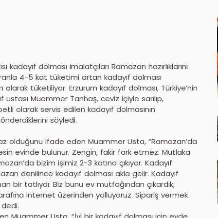
ısı kadayıf dolması imalatçıları Ramazan hazırlıklarını
anla 4-5 kat tüketimi artan kadayıf dolması
 olarak tüketiliyor. Erzurum kadayıf dolması, Türkiye’nin
f ustası Muammer Tanhaş, ceviz içiyle sarılıp,
etli olarak servis edilen kadayıf dolmasının
önderdiklerini söyledi.
az olduğunu ifade eden Muammer Usta, “Ramazan’da
sin evinde bulunur. Zengin, fakir fark etmez. Mutlaka
azan’da bizim işimiz 2-3 katına çıkıyor. Kadayıf
mazan denilince kadayıf dolması akla gelir. Kadayıf
n bir tatlıydı. Biz bunu ev mutfağından çıkardık,
rafına internet üzerinden yolluyoruz. Sipariş vermek
 dedi.
eyen Muammer Usta, “İyi bir kadayıf dolması için evde