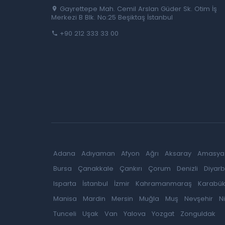
Gayrettepe Mah. Cemil Arslan Güder Sk. Otim İş
Merkezi B Blk. No:25 Beşiktaş İstanbul
+90 212 333 33 00
Adana
Adıyaman
Afyon
Ağrı
Aksaray
Amasya
Bursa
Çanakkale
Çankırı
Çorum
Denizli
Diyarb
Isparta
İstanbul
İzmir
Kahramanmaraş
Karabü
Manisa
Mardin
Mersin
Muğla
Muş
Nevşehir
N
Tunceli
Uşak
Van
Yalova
Yozgat
Zonguldak