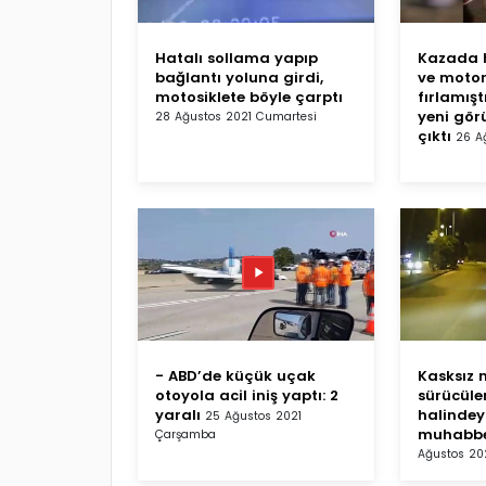
Hatalı sollama yapıp
Kazada 
bağlantı yoluna girdi,
ve motor
motosiklete böyle çarptı
fırlamışt
yeni gör
28 Ağustos 2021 Cumartesi
çıktı
26 A
- ABD’de küçük uçak
Kasksız m
otoyola acil iniş yaptı: 2
sürücüler
yaralı
halindeyk
25 Ağustos 2021
muhabbe
Çarşamba
Ağustos 202