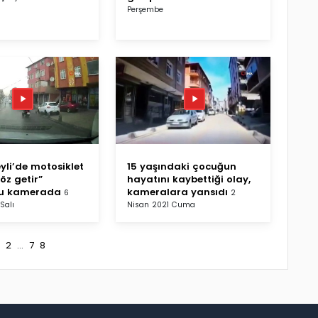
Perşembe
yli’de motosiklet
15 yaşındaki çocuğun
köz getir”
hayatını kaybettiği olay,
ğu kamerada
kameralara yansıdı
6
2
Salı
Nisan 2021 Cuma
2
...
7
8