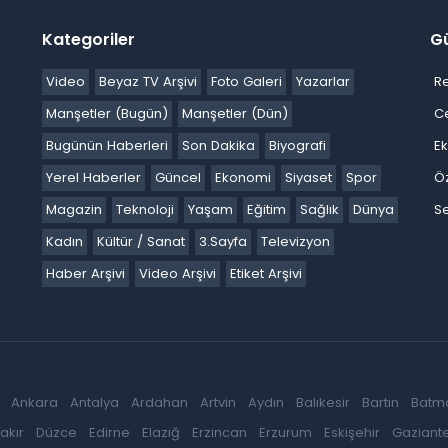
Kategoriler
G
Video
Beyaz TV Arşivi
Foto Galeri
Yazarlar
R
Manşetler (Bugün)
Manşetler (Dün)
C
Bugünün Haberleri
Son Dakika
Biyografi
E
Yerel Haberler
Güncel
Ekonomi
Siyaset
Spor
Ö
Magazin
Teknoloji
Yaşam
Eğitim
Sağlık
Dünya
Se
Kadın
Kültür / Sanat
3.Sayfa
Televizyon
Haber Arşivi
Video Arşivi
Etiket Arşivi
Ankara
Antalya
Ardahan
Artvin
Aydın
Balıkesir
Bartın
Batm
akır
Düzce
Edirne
Elazığ
Erzincan
Erzurum
Eskişehir
Gaziant