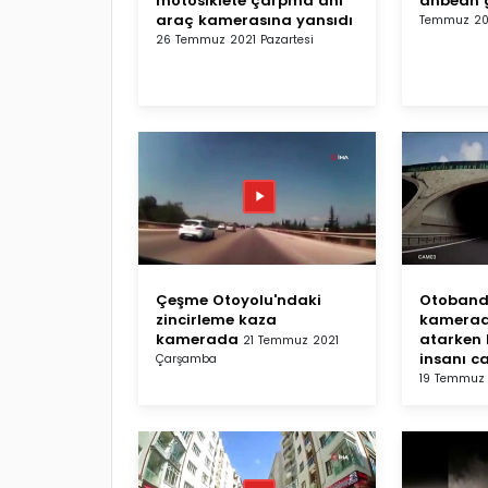
motosiklete çarpma anı
anbean 
araç kamerasına yansıdı
Temmuz 202
26 Temmuz 2021 Pazartesi
Çeşme Otoyolu'ndaki
Otobanda
zincirleme kaza
kamerad
kamerada
atarken 
21 Temmuz 2021
insanı c
Çarşamba
19 Temmuz 