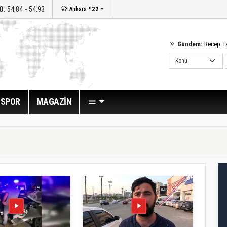
O
: 54,84 - 54,93
Ankara
º22
Gündem:
Recep T
SPOR
MAGAZİN