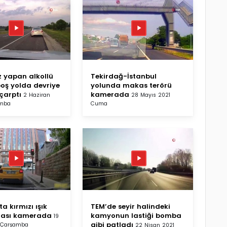
ız yapan alkollü
Tekirdağ-İstanbul
boş yolda devriye
yolunda makas terörü
çarptı
kamerada
2 Haziran
28 Mayıs 2021
amba
Cuma
ta kırmızı ışık
TEM’de seyir halindeki
azası kamerada
kamyonun lastiği bomba
19
gibi patladı
 Çarşamba
22 Nisan 2021