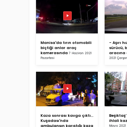
Manisa'da tırın otomobili
- Aşırı h
biçtiği anlar araç
sürücü, 
kamerasında
aracına 
7 Haziran 2021
Pazartesi
2021 Çarş
Kaza sonrası kavga çıktı...
Beşiktaş’
Kuşadası'nda
ihlali k
ambulansın karıştığı kaza
Mayıs 2021