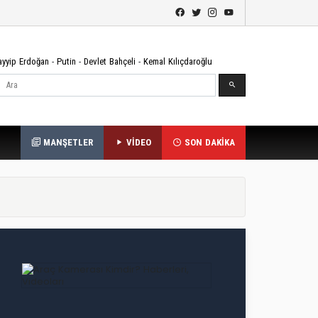
ayyip Erdoğan
-
Putin
-
Devlet Bahçeli
-
Kemal Kılıçdaroğlu
Ara
MANŞETLER
VİDEO
SON DAKİKA