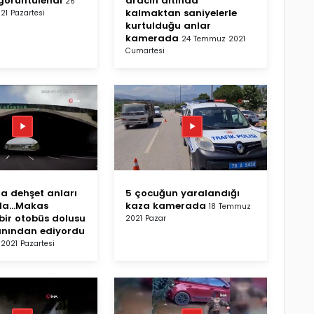
görüntülendi
aracın altında
26
kalmaktan saniyelerle
1 Pazartesi
kurtulduğu anlar
kamerada
24 Temmuz 2021
Cumartesi
 dehşet anları
5 çocuğun yaralandığı
a...Makas
kaza kamerada
18 Temmuz
bir otobüs dolusu
2021 Pazar
anından ediyordu
2021 Pazartesi