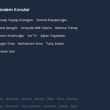
ündem Konular
ecep Tayyip Erdoğan
Kemal Kılıçdaroğlu
elal Şengör
Ampute Milli Takımı
Mansur Yavaş
krem İmamoğlu
Yol TV
Alper Taşdelen
zgür Özel
Muharrem İnce
Tunç Soyer
rkan Sarı
an
Bayburt
Bilecik
Bingöl
Bitlis
Bolu
Burdur
ep
Giresun
Gümüşhane
Hakkari
Hatay
Iğdır