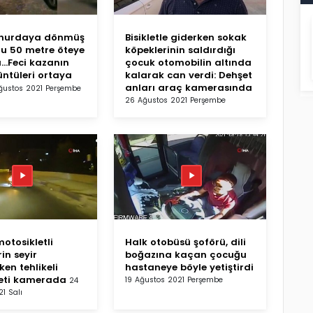
hurdaya dönmüş
Bisikletle giderken sokak
u 50 metre öteye
köpeklerinin saldırdığı
ı...Feci kazanın
çocuk otomobilin altında
üntüleri ortaya
kalarak can verdi: Dehşet
anları araç kamerasında
ğustos 2021 Perşembe
26 Ağustos 2021 Perşembe
otosikletli
Halk otobüsü şoförü, dili
in seyir
boğazına kaçan çocuğu
en tehlikeli
hastaneye böyle yetiştirdi
ti kamerada
19 Ağustos 2021 Perşembe
24
1 Salı