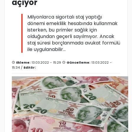
açıyor
Milyonlarca sigortalı staj yaptığı
dönemi emeklilik hesabında kullanmak
isterken, bu primler sağlık için
olduğundan geçerli sayılmıyor. Ancak
staj süresi borçlanmada avukat formülü
ile uygulanabilir…
Ekleme:
13.03.2022 - 15:29
Güncelleme:
13.03.2022 -
15:34 /
Editör: