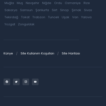
Muğla
Muş
Nevşehir
Niğde
Ordu
Osmaniye
Rize
Sakarya
Samsun
Şanlıurfa
Siirt
Sinop
Şırnak
Sivas
Tekirdağ
Tokat
Trabzon
Tunceli
Uşak
Van
Yalova
Yozgat
Zonguldak
Künye
Site Kullanım Koşulları
Site Haritası