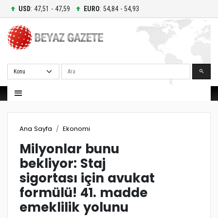
USD
: 47,51 - 47,59
EURO
: 54,84 - 54,93
Ara
Ana Sayfa
Ekonomi
Milyonlar bunu
bekliyor: Staj
sigortası için avukat
formülü! 41. madde
emeklilik yolunu