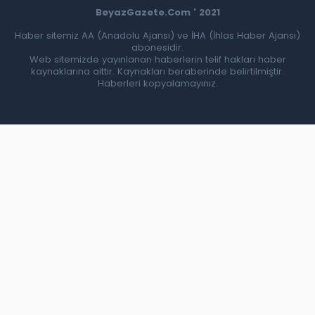
BeyazGazete.Com ' 2021
Haber sitemiz AA (Anadolu Ajansı) ve İHA (İhlas Haber Ajansı)
abonesidir.
Web sitemizde yayınlanan haberlerin telif hakları haber
kaynaklarına aittir. Kaynakları beraberinde belirtilmiştir.
Haberleri kopyalamayınız.