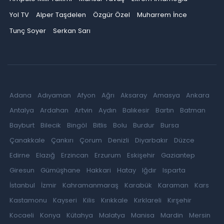
Yol TV
Alper Taşdelen
Özgür Özel
Muharrem İnce
Tunç Soyer
Serkan Sarı
Adana
Adıyaman
Afyon
Ağrı
Aksaray
Amasya
Ankara
Antalya
Ardahan
Artvin
Aydın
Balıkesir
Bartın
Batman
Bayburt
Bilecik
Bingöl
Bitlis
Bolu
Burdur
Bursa
Çanakkale
Çankırı
Çorum
Denizli
Diyarbakır
Düzce
Edirne
Elazığ
Erzincan
Erzurum
Eskişehir
Gaziantep
Giresun
Gümüşhane
Hakkari
Hatay
Iğdır
Isparta
İstanbul
İzmir
Kahramanmaraş
Karabük
Karaman
Kars
Kastamonu
Kayseri
Kilis
Kırıkkale
Kırklareli
Kırşehir
Kocaeli
Konya
Kütahya
Malatya
Manisa
Mardin
Mersin