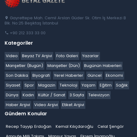
Gayrettepe Mah. Cemil Arslan Güder Sk. Otim İş Merkezi B
Blk. No:25 Beşiktaş İstanbul
+90 212 333 33 00
Kategoriler
Video
Beyaz TV Arşivi
Foto Galeri
Yazarlar
Manşetler (Bugün)
Manşetler (Dün)
Bugünün Haberleri
Son Dakika
Biyografi
Yerel Haberler
Güncel
Ekonomi
Siyaset
Spor
Magazin
Teknoloji
Yaşam
Eğitim
Sağlık
Dünya
Kadın
Kültür / Sanat
3.Sayfa
Televizyon
Haber Arşivi
Video Arşivi
Etiket Arşivi
Gündem Konular
Recep Tayyip Erdoğan
Kemal Kılıçdaroğlu
Celal Şengör
Ampute Milli Takımı
Mansur Yavaş
Ekrem İmamoğlu