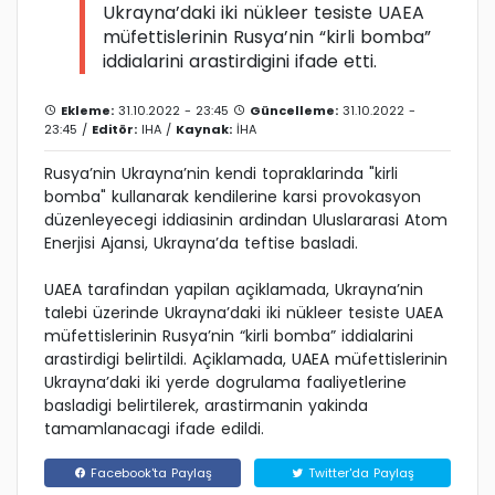
Ukrayna’daki iki nükleer tesiste UAEA
müfettislerinin Rusya’nin “kirli bomba”
iddialarini arastirdigini ifade etti.
Ekleme:
31.10.2022 - 23:45
Güncelleme:
31.10.2022 -
23:45 /
Editör:
IHA
/
Kaynak:
İHA
Rusya’nin Ukrayna’nin kendi topraklarinda "kirli
bomba" kullanarak kendilerine karsi provokasyon
düzenleyecegi iddiasinin ardindan Uluslararasi Atom
Enerjisi Ajansi, Ukrayna’da teftise basladi.
UAEA tarafindan yapilan açiklamada, Ukrayna’nin
talebi üzerinde Ukrayna’daki iki nükleer tesiste UAEA
müfettislerinin Rusya’nin “kirli bomba” iddialarini
arastirdigi belirtildi. Açiklamada, UAEA müfettislerinin
Ukrayna’daki iki yerde dogrulama faaliyetlerine
basladigi belirtilerek, arastirmanin yakinda
tamamlanacagi ifade edildi.
Facebook'ta Paylaş
Twitter'da Paylaş