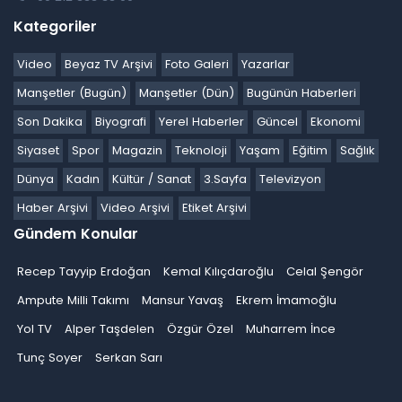
Kategoriler
Video
Beyaz TV Arşivi
Foto Galeri
Yazarlar
Manşetler (Bugün)
Manşetler (Dün)
Bugünün Haberleri
Son Dakika
Biyografi
Yerel Haberler
Güncel
Ekonomi
Siyaset
Spor
Magazin
Teknoloji
Yaşam
Eğitim
Sağlık
Dünya
Kadın
Kültür / Sanat
3.Sayfa
Televizyon
Haber Arşivi
Video Arşivi
Etiket Arşivi
Gündem Konular
Recep Tayyip Erdoğan
Kemal Kılıçdaroğlu
Celal Şengör
Ampute Milli Takımı
Mansur Yavaş
Ekrem İmamoğlu
Yol TV
Alper Taşdelen
Özgür Özel
Muharrem İnce
Tunç Soyer
Serkan Sarı