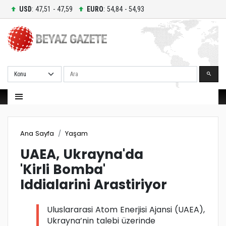
USD
: 47,51 - 47,59
EURO
: 54,84 - 54,93
Ara
Ana Sayfa
Yaşam
UAEA, Ukrayna'da
'Kirli Bomba'
Iddialarini Arastiriyor
Uluslararasi Atom Enerjisi Ajansi (UAEA),
Ukrayna’nin talebi üzerinde