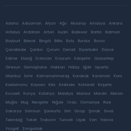
Adana
Adıyaman
Afyon
Ağrı
Aksaray
Amasya
Ankara
Antalya
Ardahan
Artvin
Aydın
Balıkesir
Bartın
Batman
Bayburt
Bilecik
Bingöl
Bitlis
Bolu
Burdur
Bursa
Çanakkale
Çankırı
Çorum
Denizli
Diyarbakır
Düzce
Edirne
Elazığ
Erzincan
Erzurum
Eskişehir
Gaziantep
Giresun
Gümüşhane
Hakkari
Hatay
Iğdır
Isparta
İstanbul
İzmir
Kahramanmaraş
Karabük
Karaman
Kars
Kastamonu
Kayseri
Kilis
Kırıkkale
Kırklareli
Kırşehir
Kocaeli
Konya
Kütahya
Malatya
Manisa
Mardin
Mersin
Muğla
Muş
Nevşehir
Niğde
Ordu
Osmaniye
Rize
Sakarya
Samsun
Şanlıurfa
Siirt
Sinop
Şırnak
Sivas
Tekirdağ
Tokat
Trabzon
Tunceli
Uşak
Van
Yalova
Yozgat
Zonguldak