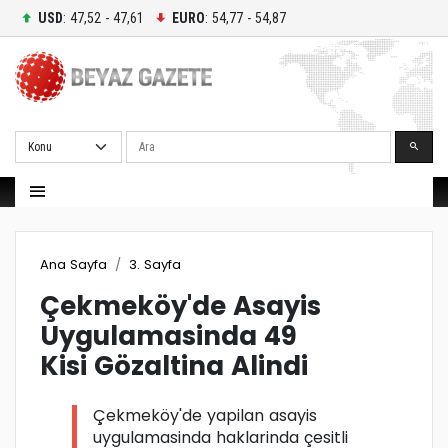
USD
: 47,52 - 47,61
EURO
: 54,77 - 54,87
Ara
Ana Sayfa
3. Sayfa
Çekmeköy'de Asayis
Uygulamasinda 49
Kisi Gözaltina Alindi
Çekmeköy'de yapilan asayis
uygulamasinda haklarinda çesitli