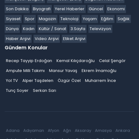
Son Dakika
Biyografi
Yerel Haberler
Güncel
Ekonomi
Siyaset
Spor
Magazin
Teknoloji
Yaşam
Eğitim
Sağlık
Dünya
Kadın
Kültür / Sanat
3.Sayfa
Televizyon
Haber Arşivi
Video Arşivi
Etiket Arşivi
Gündem Konular
Recep Tayyip Erdoğan
Kemal Kılıçdaroğlu
Celal Şengör
Ampute Milli Takımı
Mansur Yavaş
Ekrem İmamoğlu
Yol TV
Alper Taşdelen
Özgür Özel
Muharrem İnce
Tunç Soyer
Serkan Sarı
Adana
Adıyaman
Afyon
Ağrı
Aksaray
Amasya
Ankara