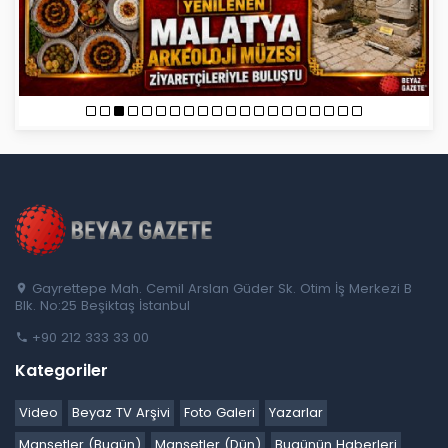
Gayrettepe Mah. Cemil Arslan Güder Sk. Otim İş Merkezi B
Blk. No:25 Beşiktaş İstanbul
+90 212 333 33 00
Kategoriler
Video
Beyaz TV Arşivi
Foto Galeri
Yazarlar
Manşetler (Bugün)
Manşetler (Dün)
Bugünün Haberleri