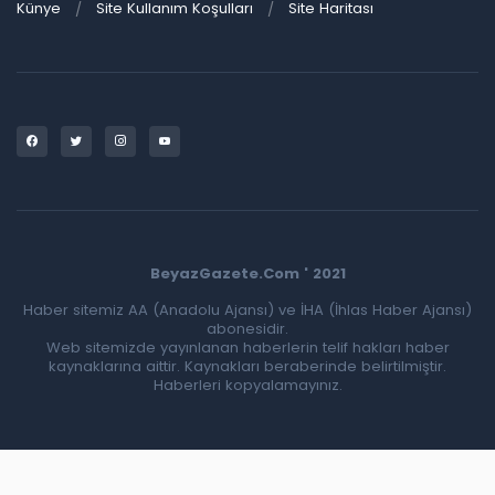
Künye
Site Kullanım Koşulları
Site Haritası
BeyazGazete.Com ' 2021
Haber sitemiz AA (Anadolu Ajansı) ve İHA (İhlas Haber Ajansı)
abonesidir.
Web sitemizde yayınlanan haberlerin telif hakları haber
kaynaklarına aittir. Kaynakları beraberinde belirtilmiştir.
Haberleri kopyalamayınız.