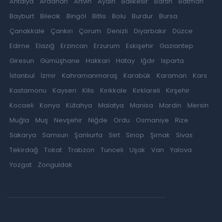
Antalya
Ardahan
Artvin
Aydın
Balıkesir
Bartın
Batman
Bayburt
Bilecik
Bingöl
Bitlis
Bolu
Burdur
Bursa
Çanakkale
Çankırı
Çorum
Denizli
Diyarbakır
Düzce
Edirne
Elazığ
Erzincan
Erzurum
Eskişehir
Gaziantep
Giresun
Gümüşhane
Hakkari
Hatay
Iğdır
Isparta
İstanbul
İzmir
Kahramanmaraş
Karabük
Karaman
Kars
Kastamonu
Kayseri
Kilis
Kırıkkale
Kırklareli
Kırşehir
Kocaeli
Konya
Kütahya
Malatya
Manisa
Mardin
Mersin
Muğla
Muş
Nevşehir
Niğde
Ordu
Osmaniye
Rize
Sakarya
Samsun
Şanlıurfa
Siirt
Sinop
Şırnak
Sivas
Tekirdağ
Tokat
Trabzon
Tunceli
Uşak
Van
Yalova
Yozgat
Zonguldak