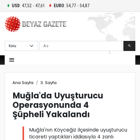
USD
: 47,52 - 47,61
EURO
: 54,77 - 54,87
Ara
Ana Sayfa
3. Sayfa
Muğla'da Uyuşturucu
Operasyonunda 4
Şüpheli Yakalandı
Muğla'nın Köyceğiz ilçesinde uyuşturucu
ticareti yaptıkları iddiasıyla 4 zanlı