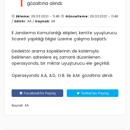
gözaltına alındı.
Ekleme:
26.03.2021 - 11:46
Güncelleme:
26.03.2021 - 11:46
/
Editör:
AA
/
Kaynak:
AA
İl Jandarma Komutanlığı ekipleri, kentte uyuşturucu
ticareti yapıldığı bilgisi üzerine çalışma başlattı.
Dedektör arama köpeklerinin de katılımıyla
belirlenen adreslere eş zamanlı düzenlenen
operasyonda, bir miktar uyuşturucu ele geçirildi.
Operasyonda A.A, A.D, O.B. ile A.M. gözaltına alındı.
Facebook'ta Paylaş
Twitter'da Paylaş
Kaynak: AA