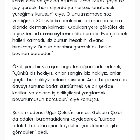
kararı aldık ve çok da oturduk. Ama ilk kez şöyle bir
şey gördük, hani diyordu ya herkes, 'unutursak
yüreğimiz kurusun' diye. O unutmamaya söz
verdiğimiz 301 evladın analarının o karardan sonra
dizinde derman kalmadı. Oldukları yere çöktüler de
o yüzden
oturma eylemi
oldu burada. Eve gidecek
halleri kalmadı. Biz bunun hesabını divana
bırakmayız. Bunun hesabını görmek bu halkın
boynun borcudur."
Özel, yeni bir yürüşün örgütlendiğini ifade ederek,
"Çünkü biz haklıyız, onlar zengin, biz haklıyız, onlar
güçlü, biz haklıyız onların reisi var. Ama hepimizin bu
davayı sonuna kadar sürdürmek ve bir şekilde
katilleri ve onların iş birlikçilerini yargılamak
boyunumuzun borcudur." diye konuştu.
Şehit madenci Uğur Çolak'ın annesi Gülsüm Çolak
da adaleti bulamadıklarını kaydederek, "Burada
adaleti tabutun içine koydular, çocuklarımız gibi
gömdüler." dedi.