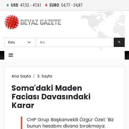
USD
: 47,52 - 47,61
EURO
: 54,77 - 54,87
Ara
Ana Sayfa
3. Sayfa
Soma'daki Maden
Faciası Davasındaki
Karar
CHP Grup Başkanvekili Özgür Özel: 'Biz
bunun hesabını divana bırakmayız.