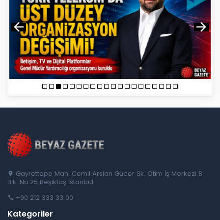
Gayrettepe Mah. Cemil Arslan Güder Sk. Otim İş Merkezi B
Blk. No:25 Beşiktaş İstanbul
+90 212 333 33 00
Kategoriler