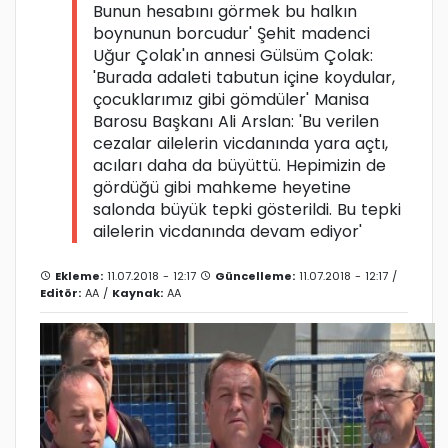
Bunun hesabını görmek bu halkın
boynunun borcudur' Şehit madenci
Uğur Çolak'ın annesi Gülsüm Çolak:
'Burada adaleti tabutun içine koydular,
çocuklarımız gibi gömdüler' Manisa
Barosu Başkanı Ali Arslan: 'Bu verilen
cezalar ailelerin vicdanında yara açtı,
acıları daha da büyüttü. Hepimizin de
gördüğü gibi mahkeme heyetine
salonda büyük tepki gösterildi. Bu tepki
ailelerin vicdanında devam ediyor'
Ekleme:
11.07.2018 - 12:17
Güncelleme:
11.07.2018 - 12:17 /
Editör:
AA
/
Kaynak:
AA