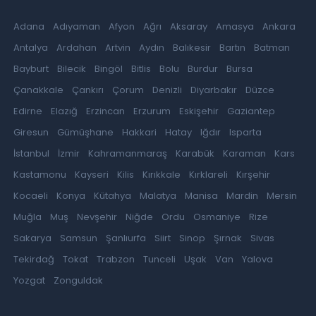
Adana
Adıyaman
Afyon
Ağrı
Aksaray
Amasya
Ankara
Antalya
Ardahan
Artvin
Aydın
Balıkesir
Bartın
Batman
Bayburt
Bilecik
Bingöl
Bitlis
Bolu
Burdur
Bursa
Çanakkale
Çankırı
Çorum
Denizli
Diyarbakır
Düzce
Edirne
Elazığ
Erzincan
Erzurum
Eskişehir
Gaziantep
Giresun
Gümüşhane
Hakkari
Hatay
Iğdır
Isparta
İstanbul
İzmir
Kahramanmaraş
Karabük
Karaman
Kars
Kastamonu
Kayseri
Kilis
Kırıkkale
Kırklareli
Kırşehir
Kocaeli
Konya
Kütahya
Malatya
Manisa
Mardin
Mersin
Muğla
Muş
Nevşehir
Niğde
Ordu
Osmaniye
Rize
Sakarya
Samsun
Şanlıurfa
Siirt
Sinop
Şırnak
Sivas
Tekirdağ
Tokat
Trabzon
Tunceli
Uşak
Van
Yalova
Yozgat
Zonguldak