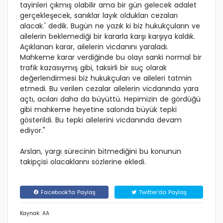
tayinleri çıkmış olabilir ama bir gün gelecek adalet
gerçekleşecek, sanıklar layık oldukları cezaları
alacak.' dedik. Bugün ne yazık ki biz hukukçuların ve
ailelerin beklemediği bir kararla karşı karşıya kaldık.
Açıklanan karar, ailelerin vicdanını yaraladı.
Mahkeme karar verdiğinde bu olayı sanki normal bir
trafik kazasıymış gibi, taksirli bir suç olarak
değerlendirmesi biz hukukçuları ve aileleri tatmin
etmedi. Bu verilen cezalar ailelerin vicdanında yara
açtı, acıları daha da büyüttü. Hepimizin de gördüğü
gibi mahkeme heyetine salonda büyük tepki
gösterildi. Bu tepki ailelerini vicdanında devam
ediyor."
Arslan, yargı sürecinin bitmediğini bu konunun
takipçisi olacaklarını sözlerine ekledi.
Facebook'ta Paylaş
Twitter'da Paylaş
Kaynak: AA