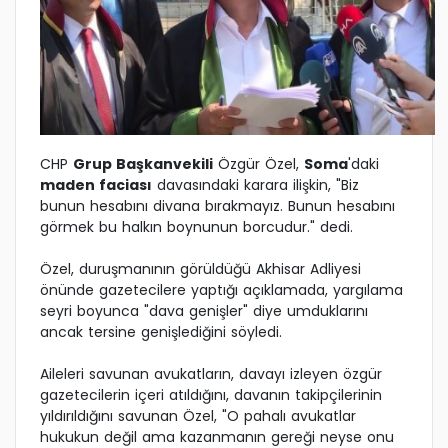
CHP
Grup Başkanvekili
Özgür Özel,
Soma
'daki
maden faciası
davasındaki karara ilişkin, "Biz
bunun hesabını divana bırakmayız. Bunun hesabını
görmek bu halkın boynunun borcudur." dedi.
Özel, duruşmanının görüldüğü Akhisar Adliyesi
önünde gazetecilere yaptığı açıklamada, yargılama
seyri boyunca "dava genişler" diye umduklarını
ancak tersine genişlediğini söyledi.
Aileleri savunan avukatların, davayı izleyen özgür
gazetecilerin içeri atıldığını, davanın takipçilerinin
yıldırıldığını savunan Özel, "O pahalı avukatlar
hukukun değil ama kazanmanın gereği neyse onu