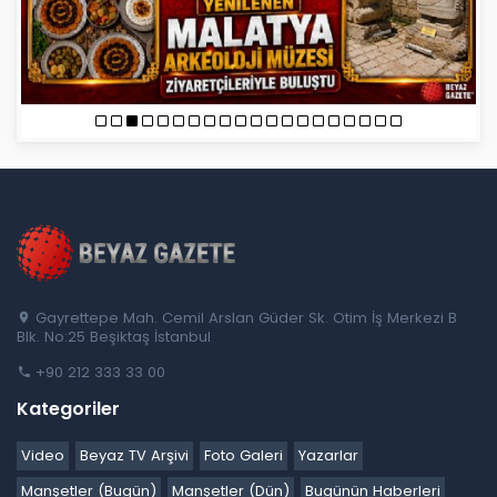
Gayrettepe Mah. Cemil Arslan Güder Sk. Otim İş Merkezi B
Blk. No:25 Beşiktaş İstanbul
+90 212 333 33 00
Kategoriler
Video
Beyaz TV Arşivi
Foto Galeri
Yazarlar
Manşetler (Bugün)
Manşetler (Dün)
Bugünün Haberleri