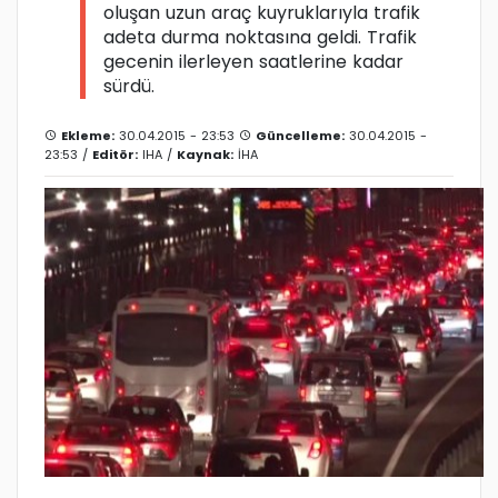
oluşan uzun araç kuyruklarıyla trafik
adeta durma noktasına geldi. Trafik
gecenin ilerleyen saatlerine kadar
sürdü.
Ekleme:
30.04.2015 - 23:53
Güncelleme:
30.04.2015 -
23:53 /
Editör:
IHA
/
Kaynak:
İHA