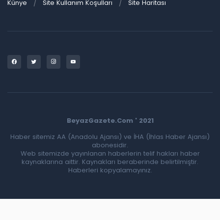
Künye
Site Kullanım Koşulları
Site Haritası
BeyazGazete.Com ' 2021
Haber sitemiz AA (Anadolu Ajansı) ve İHA (İhlas Haber Ajansı)
abonesidir.
Web sitemizde yayınlanan haberlerin telif hakları haber
kaynaklarına aittir. Kaynakları beraberinde belirtilmiştir.
Haberleri kopyalamayınız.