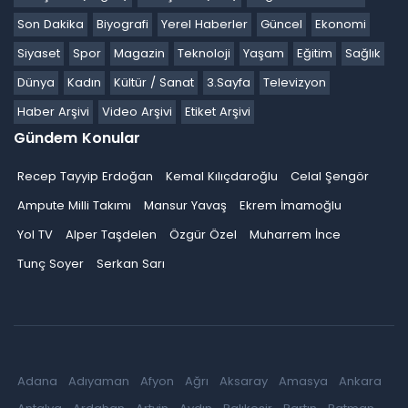
Son Dakika
Biyografi
Yerel Haberler
Güncel
Ekonomi
Siyaset
Spor
Magazin
Teknoloji
Yaşam
Eğitim
Sağlık
Dünya
Kadın
Kültür / Sanat
3.Sayfa
Televizyon
Haber Arşivi
Video Arşivi
Etiket Arşivi
Gündem Konular
Recep Tayyip Erdoğan
Kemal Kılıçdaroğlu
Celal Şengör
Ampute Milli Takımı
Mansur Yavaş
Ekrem İmamoğlu
Yol TV
Alper Taşdelen
Özgür Özel
Muharrem İnce
Tunç Soyer
Serkan Sarı
Adana
Adıyaman
Afyon
Ağrı
Aksaray
Amasya
Ankara