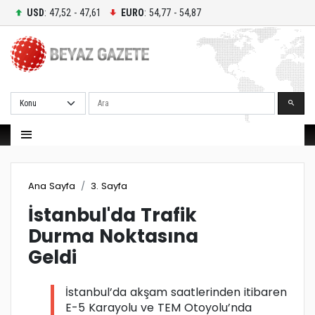
USD
: 47,52 - 47,61
EURO
: 54,77 - 54,87
Ara
Ana Sayfa
3. Sayfa
İstanbul'da Trafik
Durma Noktasına
Geldi
İstanbul’da akşam saatlerinden itibaren
E-5 Karayolu ve TEM Otoyolu’nda