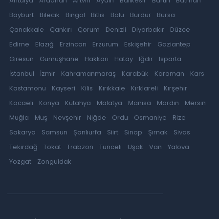
Antalya
Ardahan
Artvin
Aydın
Balıkesir
Bartın
Batman
Bayburt
Bilecik
Bingöl
Bitlis
Bolu
Burdur
Bursa
Çanakkale
Çankırı
Çorum
Denizli
Diyarbakır
Düzce
Edirne
Elazığ
Erzincan
Erzurum
Eskişehir
Gaziantep
Giresun
Gümüşhane
Hakkari
Hatay
Iğdır
Isparta
İstanbul
İzmir
Kahramanmaraş
Karabük
Karaman
Kars
Kastamonu
Kayseri
Kilis
Kırıkkale
Kırklareli
Kırşehir
Kocaeli
Konya
Kütahya
Malatya
Manisa
Mardin
Mersin
Muğla
Muş
Nevşehir
Niğde
Ordu
Osmaniye
Rize
Sakarya
Samsun
Şanlıurfa
Siirt
Sinop
Şırnak
Sivas
Tekirdağ
Tokat
Trabzon
Tunceli
Uşak
Van
Yalova
Yozgat
Zonguldak