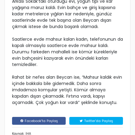
Arkası Sokak’taki oturduğu evi, yoğun tipi ve kar
yağışına maruz kaldı. Evin bahçe ve giriş kapısına
kadar metrelerce yığılan kar nedeniyle, gündüz
saatlerinde evde tek başına olan Beycan dışarı
çıkmak istese de bunda başarılı olamadı.
Saatlerce evde mahsur kalan kadın, telefonunun da
kapalı olmasıyla saatlerce evde mahsur kaldı.
Durumu farkeden mahalleli ise kömür kürekleriyle
evin bahçesini kazıyarak evin önündeki karları
temizlediler.
Rahat bir nefes alan Beycan ise, “Mahsur kaldık evin
içinde bakkala bile gidemedik. Daha sonra
imdadımıza komşular yetişti. Kömür almaya
kapıdan dışarı çıkamadık. Fırtına vardı, kapıyı
açamadık. Çok yoğun kar vardı” şeklinde konuştu.
Facebook'ta Paylaş
Twitter'da Paylaş
Kaynak: İHA