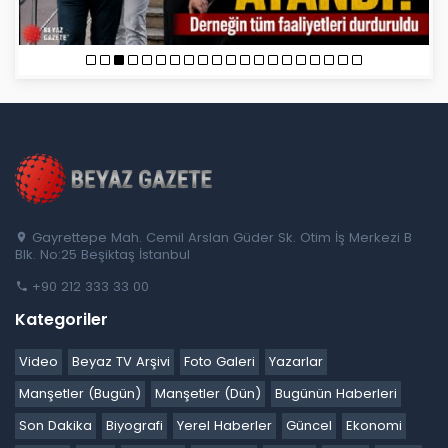
Gayrettepe Mah. Cemil Arslan Güder Sk. Otim İş Merkezi B
Blk. No:25 Beşiktaş İstanbul
+90 212 333 33 00
Kategoriler
Video
Beyaz TV Arşivi
Foto Galeri
Yazarlar
Manşetler (Bugün)
Manşetler (Dün)
Bugünün Haberleri
Son Dakika
Biyografi
Yerel Haberler
Güncel
Ekonomi