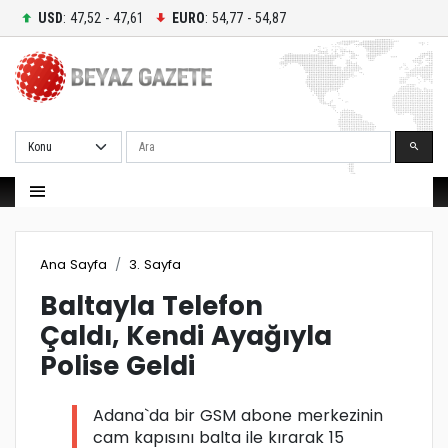
USD
: 47,52 - 47,61
EURO
: 54,77 - 54,87
Ara
Ana Sayfa
3. Sayfa
Baltayla Telefon
Çaldı, Kendi Ayağıyla
Polise Geldi
Adana`da bir GSM abone merkezinin
cam kapısını balta ile kırarak 15