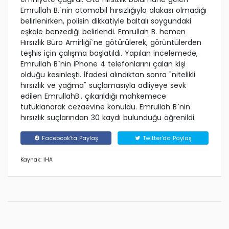
Emrullah B.`nin otomobil hırsızlığıyla alakası olmadığı
belirlenirken, polisin dikkatiyle baltalı soygundaki
eşkale benzediği belirlendi. Emrullah B. hemen
Hırsızlık Büro Amirliği`ne götürülerek, görüntülerden
teşhis için çalışma başlatıldı. Yapılan incelemede,
Emrullah B`nin iPhone 4 telefonlarını çalan kişi
olduğu kesinleşti. İfadesi alındıktan sonra "nitelikli
hırsızlık ve yağma" suçlamasıyla adliyeye sevk
edilen EmrullahB., çıkarıldığı mahkemece
tutuklanarak cezaevine konuldu. Emrullah B`nin
hırsızlık suçlarından 30 kaydı bulunduğu öğrenildi.
Facebook'ta Paylaş
Twitter'da Paylaş
Kaynak: İHA