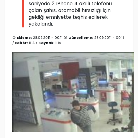
saniyede 2 ıPhone 4 akıllı telefonu
çalan şahıs, otomobil hırsızlığı için
geldiği emniyette teşhis edilerek
yakalandı.
Ekleme:
28.09.2011 - 00:11
Güncelleme:
28.09.2011 - 00:11
/
Editör:
IHA
/
Kaynak:
İHA