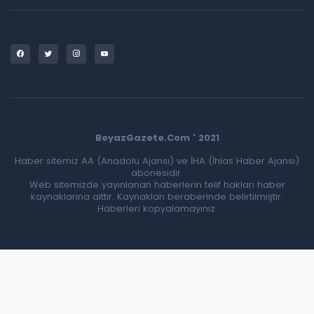
BeyazGazete.Com ' 2021
Haber sitemiz AA (Anadolu Ajansı) ve İHA (İhlas Haber Ajansı)
abonesidir.
Web sitemizde yayınlanan haberlerin telif hakları haber
kaynaklarına aittir. Kaynakları beraberinde belirtilmiştir.
Haberleri kopyalamayınız.