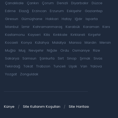
Çanakkale
Çankırı
Çorum
Denizli
Diyarbakır
Düzce
Edirne
Elazığ
Erzincan
Erzurum
Eskişehir
Gaziantep
Giresun
Gümüşhane
Hakkari
Hatay
Iğdır
Isparta
İstanbul
İzmir
Kahramanmaraş
Karabük
Karaman
Kars
Kastamonu
Kayseri
Kilis
Kırıkkale
Kırklareli
Kırşehir
Kocaeli
Konya
Kütahya
Malatya
Manisa
Mardin
Mersin
Muğla
Muş
Nevşehir
Niğde
Ordu
Osmaniye
Rize
Sakarya
Samsun
Şanlıurfa
Siirt
Sinop
Şırnak
Sivas
Tekirdağ
Tokat
Trabzon
Tunceli
Uşak
Van
Yalova
Yozgat
Zonguldak
Künye
Site Kullanım Koşulları
Site Haritası