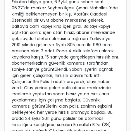
Edinilen bilgiye göre, 6 Eylül günü sabah saat
06.27`de merkez Seyhan ilçesi Çınarlı Mahallesi`nde
kimliği belirlenemeyen bir kişi, Atatürk Caddesi
üzerindeki bir GSM abone merkezine gelerek,
baltayla cam kapıyı kırıp içeri girdi. Baltayı kapıyı
açtıktan sonra içeri atan hırsız, abone merkezinde
çok sayıda telefon olmasına rağmen Türkiye`ye
2010 yılında gelen ve fiyatı 805 euro ile 980 euro
arasında olan 2 adet iPone 4 akıllı telefonu alarak
kayıplara karıştı. 15 saniyede gerçekleşen hırsızlık anı,
abonemerkezinin güvenlik kamerası tarafından
saniye saniye görüntülendi. Sabah işyerini açmak
için gelen çalışanlar, hırsızlık olayını fark etti.
Çalışanlar 155 Polis İmdat`ı arayarak, olayı haber
verdi. Olay yerine gelen polis abone merkezinde
inceleme yaptıktan sonra hırsız ya da hırsızların
yakalanması için çalışma başlattı. Güvenlik
kamerası görüntülerini alan polis, zanlının eşkalini
belirleyerek, her yerde hırsızı aramaya başladı. Bu
arada 24 Eylül 2011 günü polisler bir otomobil
hırsızlığına karıştığıileri sürülen Emrullah B.`yi (28)
emniyete çağırdı. Oto hırsızlık bölümüne gelen