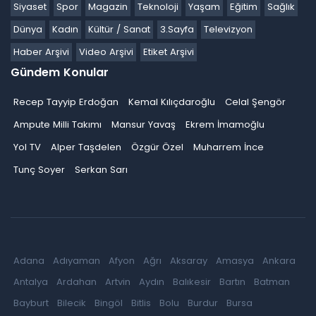
Siyaset
Spor
Magazin
Teknoloji
Yaşam
Eğitim
Sağlık
Dünya
Kadın
Kültür / Sanat
3.Sayfa
Televizyon
Haber Arşivi
Video Arşivi
Etiket Arşivi
Gündem Konular
Recep Tayyip Erdoğan
Kemal Kılıçdaroğlu
Celal Şengör
Ampute Milli Takımı
Mansur Yavaş
Ekrem İmamoğlu
Yol TV
Alper Taşdelen
Özgür Özel
Muharrem İnce
Tunç Soyer
Serkan Sarı
Adana
Adıyaman
Afyon
Ağrı
Aksaray
Amasya
Ankara
Antalya
Ardahan
Artvin
Aydın
Balıkesir
Bartın
Batman
Bayburt
Bilecik
Bingöl
Bitlis
Bolu
Burdur
Bursa