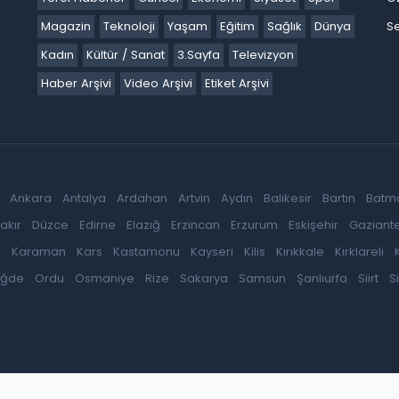
Magazin
Teknoloji
Yaşam
Eğitim
Sağlık
Dünya
Se
Kadın
Kültür / Sanat
3.Sayfa
Televizyon
Haber Arşivi
Video Arşivi
Etiket Arşivi
Ankara
Antalya
Ardahan
Artvin
Aydın
Balıkesir
Bartın
Batm
akır
Düzce
Edirne
Elazığ
Erzincan
Erzurum
Eskişehir
Gaziant
k
Karaman
Kars
Kastamonu
Kayseri
Kilis
Kırıkkale
Kırklareli
iğde
Ordu
Osmaniye
Rize
Sakarya
Samsun
Şanlıurfa
Siirt
S