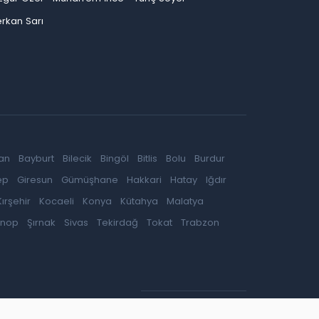
rkan Sarı
an
Bayburt
Bilecik
Bingöl
Bitlis
Bolu
Burdur
ep
Giresun
Gümüşhane
Hakkari
Hatay
Iğdır
Kırşehir
Kocaeli
Konya
Kütahya
Malatya
inop
Şırnak
Sivas
Tekirdağ
Tokat
Trabzon