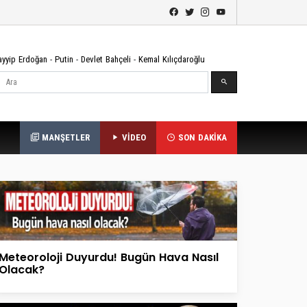
ayyip Erdoğan
-
Putin
-
Devlet Bahçeli
-
Kemal Kılıçdaroğlu
Ara
MANŞETLER
VİDEO
SON DAKİKA
Meteoroloji Duyurdu! Bugün Hava Nasıl
Olacak?