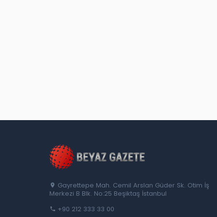
Gayrettepe Mah. Cemil Arslan Güder Sk. Otim İş
Merkezi B Blk. No:25 Beşiktaş İstanbul
+90 212 333 33 00