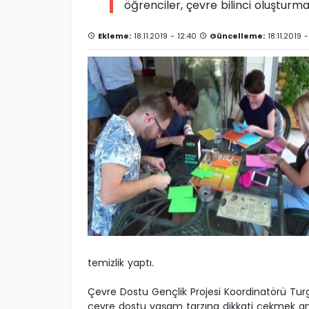
öğrenciler, çevre bilinci oluşturmak
Ekleme:
18.11.2019 - 12:40
Güncelleme:
18.11.2019 
temizlik yaptı.
Çevre Dostu Gençlik Projesi Koordinatörü Tur
çevre dostu yaşam tarzına dikkati çekmek amac