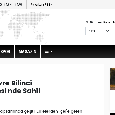
O
: 54,84 - 54,93
Ankara
º22
Gündem:
Recep T
SPOR
MAGAZİN
re Bilinci
si'nde Sahil
apsamında çeşitli ülkelerden İçel'e gelen