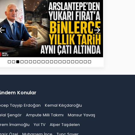
ündem Konular
ecep Tayyip Erdoğan
Kemal Kılıçdaroğlu
elal Şengör
Ampute Milli Takımı
Mansur Yavaş
krem İmamoğlu
Yol TV
Alper Taşdelen
zgür Özel
Muharrem İnce
Tunç Soyer