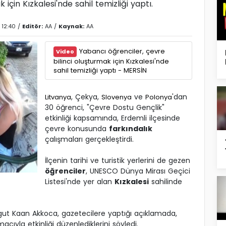
 için Kızkalesi'nde sahil temizliği yaptı.
- 12:40 /
Editör:
AA
/
Kaynak:
AA
Yabancı öğrenciler, çevre
Video
bilinci oluşturmak için Kızkalesi'nde
sahil temizliği yaptı - MERSİN
, Çekya,
ve
'dan
Litvanya
Slovenya
Polonya
30 öğrenci, "Çevre Dostu Gençlik"
etkinliği kapsamında, Erdemli ilçesinde
çevre konusunda
farkındalık
çalışmaları gerçekleştirdi.
İlçenin tarihi ve turistik yerlerini de gezen
öğrenciler
, UNESCO Dünya Mirası Geçici
Listesi'nde yer alan
Kızkalesi
sahilinde
gut Kaan Akkoca, gazetecilere yaptığı açıklamada,
ıyla etkinliği düzenlediklerini söyledi.