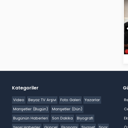
Kategoriler
G
Video
Beyaz TV Arşivi
Foto Galeri
Yazarlar
R
Manşetler (Bugün)
Manşetler (Dün)
C
Bugünün Haberleri
Son Dakika
Biyografi
E
Yerel Haberler
Güncel
Ekonomi
Siyaset
Spor
Ö