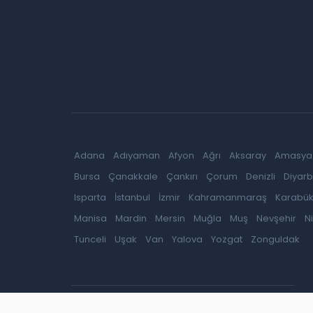
Adana
Adıyaman
Afyon
Ağrı
Aksaray
Amasya
Bursa
Çanakkale
Çankırı
Çorum
Denizli
Diyarb
Isparta
İstanbul
İzmir
Kahramanmaraş
Karabü
Manisa
Mardin
Mersin
Muğla
Muş
Nevşehir
N
Tunceli
Uşak
Van
Yalova
Yozgat
Zonguldak