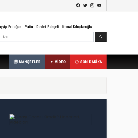
ayyip Erdoğan
-
Putin
-
Devlet Bahçeli
-
Kemal Kılıçdaroğlu
Ara
MANŞETLER
VİDEO
SON DAKİKA