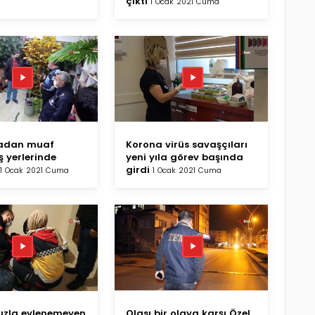
çıktı
1 Ocak 2021 Cuma
madan muaf
Korona virüs savaşçıları
ş yerlerinde
yeni yıla görev başında
girdi
1 Ocak 2021 Cuma
1 Ocak 2021 Cuma
kızla evlenemeyen
Olası bir olaya karşı Özel