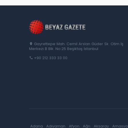
Gayrettepe Mah. Cemil Arslan Güder Sk. Otim İş
Merkezi B Blk. No:25 Beşiktaş İstanbul
+90 212 333 33 00
Adana
Adıyaman
Afyon
Ağrı
Aksaray
Amasya