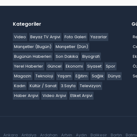
Kategoriler
G
Video
Beyaz TV Arşivi
Foto Galeri
Yazarlar
R
Manşetler (Bugün)
Manşetler (Dün)
C
Bugünün Haberleri
Son Dakika
Biyografi
E
Yerel Haberler
Güncel
Ekonomi
Siyaset
Spor
Ö
Magazin
Teknoloji
Yaşam
Eğitim
Sağlık
Dünya
Se
Kadın
Kültür / Sanat
3.Sayfa
Televizyon
Haber Arşivi
Video Arşivi
Etiket Arşivi
Ankara
Antalya
Ardahan
Artvin
Aydın
Balıkesir
Bartın
Batm