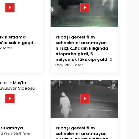
ük kısıtlama
Yılbaşı gecesi film
’te sakin geçti
sahnelerini aratmayan
4
hırsızlık...Kadın kılığında
azartesi
otoparka girdi, 5
milyonluk lüks cipi çaldı
3
Ocak 2021 Pazar
ısıtlamaya
Yılbaşı gecesi film
sahnelerini aratmayan
3 Ocak 2021 Pazar