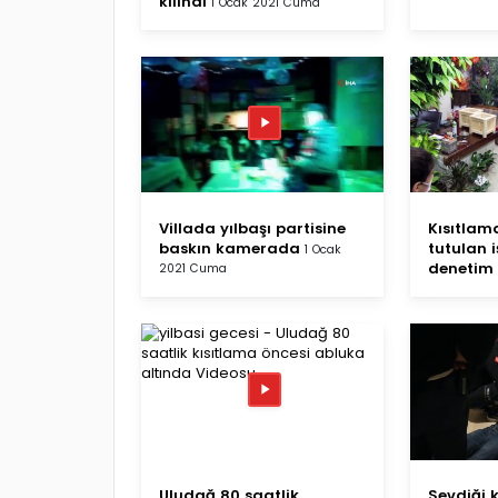
kılındı
1 Ocak 2021 Cuma
Villada yılbaşı partisine
Kısıtla
baskın kamerada
tutulan i
1 Ocak
denetim
2021 Cuma
Uludağ 80 saatlik
Sevdiği 