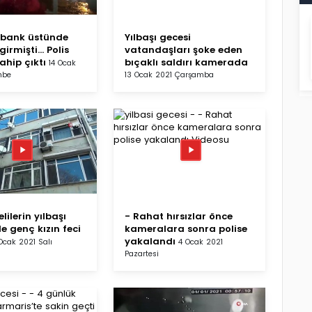
a bank üstünde
Yılbaşı gecesi
irmişti... Polis
vatandaşları şoke eden
sahip çıktı
bıçaklı saldırı kamerada
14 Ocak
mbe
13 Ocak 2021 Çarşamba
elilerin yılbaşı
- Rahat hırsızlar önce
e genç kızın feci
kameralara sonra polise
yakalandı
Ocak 2021 Salı
4 Ocak 2021
Pazartesi