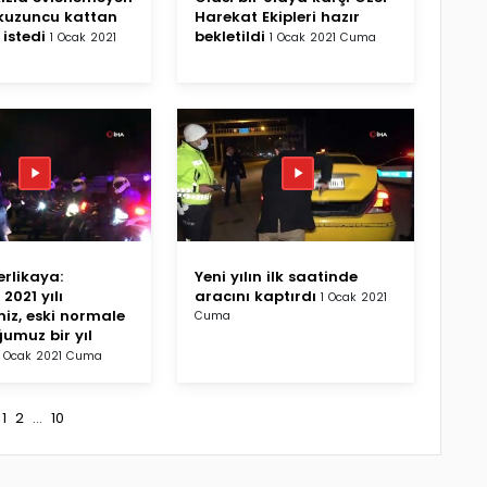
kuzuncu kattan
Harekat Ekipleri hazır
istedi
bekletildi
1 Ocak 2021
1 Ocak 2021 Cuma
Yerlikaya:
Yeni yılın ilk saatinde
 2021 yılı
aracını kaptırdı
1 Ocak 2021
miz, eski normale
Cuma
umuz bir yıl
1 Ocak 2021 Cuma
1
2
...
10