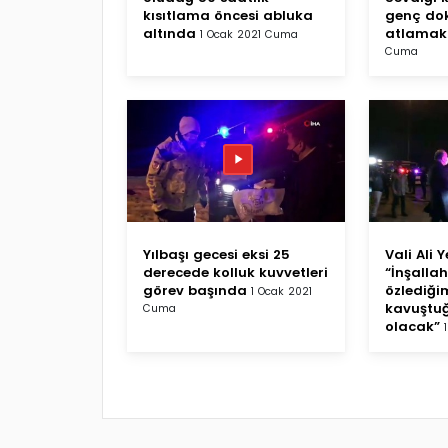
kısıtlama öncesi abluka
genç do
altında
atlamak 
1 Ocak 2021 Cuma
Cuma
Yılbaşı gecesi eksi 25
Vali Ali 
derecede kolluk kuvvetleri
“İnşallah
görev başında
özlediği
1 Ocak 2021
kavuştuğ
Cuma
olacak”