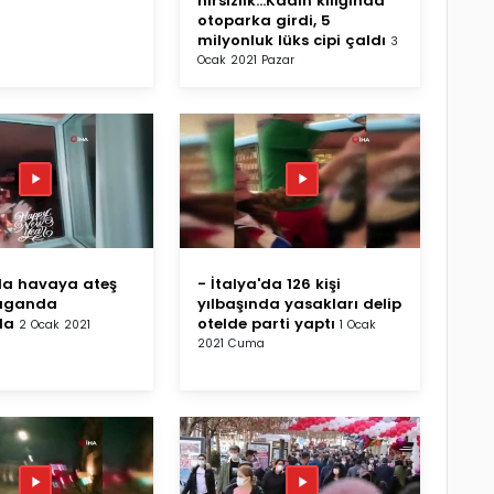
hırsızlık...Kadın kılığında
otoparka girdi, 5
milyonluk lüks cipi çaldı
3
Ocak 2021 Pazar
da havaya ateş
- İtalya'da 126 kişi
aganda
yılbaşında yasakları delip
da
otelde parti yaptı
2 Ocak 2021
1 Ocak
2021 Cuma