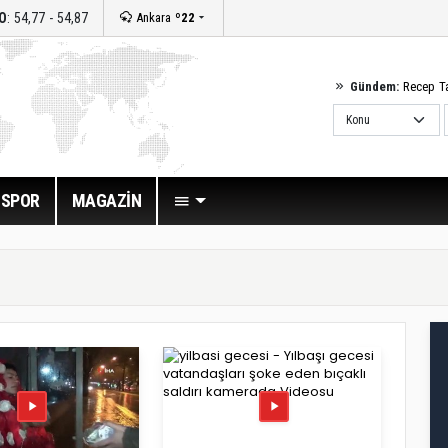
O
: 54,77 - 54,87
Ankara
º22
Gündem:
Recep T
SPOR
MAGAZİN