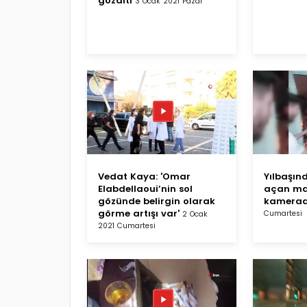
gözaltı
3 Ocak 2021 Pazar
Vedat Kaya: 'Omar
Yılbaşın
Elabdellaoui’nin sol
açan m
gözünde belirgin olarak
kamera
görme artışı var'
Cumartesi
2 Ocak
2021 Cumartesi