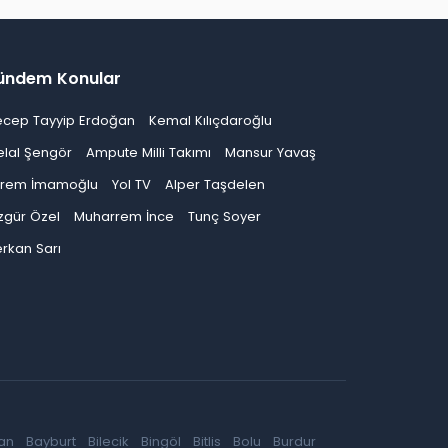
ündem Konular
ecep Tayyip Erdoğan
Kemal Kılıçdaroğlu
elal Şengör
Ampute Milli Takımı
Mansur Yavaş
krem İmamoğlu
Yol TV
Alper Taşdelen
zgür Özel
Muharrem İnce
Tunç Soyer
rkan Sarı
an
Bayburt
Bilecik
Bingöl
Bitlis
Bolu
Burdur