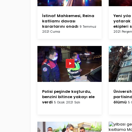
İstinaf Mahkemesi, Reina
Yeni yıl
katliamı davası
yatarak g
kararlarını onadı
ekipleri 
9 Temmuz
2021 Cuma
2021 Perşe
Polisi peşinde koşturdu,
Üniversit
benzini bitince yakayı ele
partisind
verdi
ölümü
5 Ocak 2021 Salı
5 