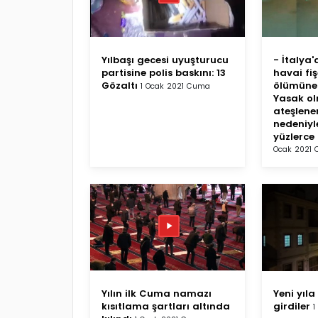
Yılbaşı gecesi uyuşturucu
- İtalya
partisine polis baskını: 13
havai fiş
Gözaltı
ölümüne
1 Ocak 2021 Cuma
Yasak o
ateşlenen
nedeniyl
yüzlerce 
Ocak 2021
Yılın ilk Cuma namazı
Yeni yıla 
kısıtlama şartları altında
girdiler
1