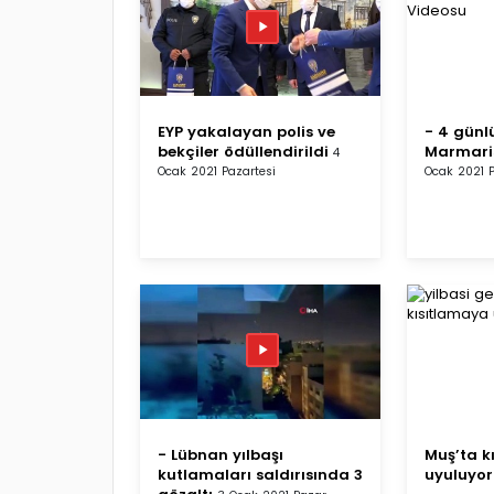
EYP yakalayan polis ve
- 4 günl
bekçiler ödüllendirildi
Marmaris
4
Ocak 2021 Pazartesi
Ocak 2021 P
- Lübnan yılbaşı
Muş’ta k
kutlamaları saldırısında 3
uyuluyor