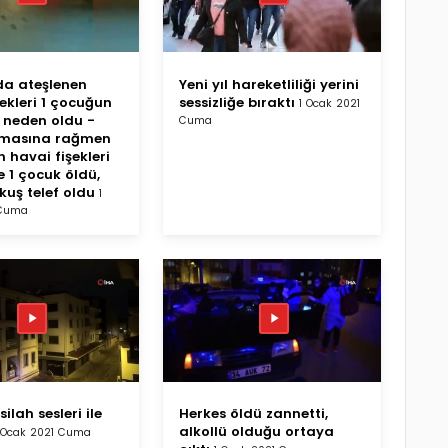
'da ateşlenen
Yeni yıl hareketliliği yerini
ekleri 1 çocuğun
sessizliğe bıraktı
1 Ocak 2021
 neden oldu -
Cuma
lmasına rağmen
 havai fişekleri
e 1 çocuk öldü,
kuş telef oldu
1
 Cuma
silah sesleri ile
Herkes öldü zannetti,
alkollü olduğu ortaya
 Ocak 2021 Cuma