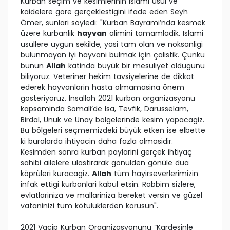
Kurban seçim ve kesimlerinin Islami usul ve
kaidelere göre gerçeklestigini ifade eden Seyh
Ömer, sunlari söyledi: "Kurban Bayrami’nda kesmek
üzere kurbanlik
hayvan
alimini tamamladik. Islami
usullere uygun sekilde, yasi tam olan ve noksanligi
bulunmayan iyi hayvani bulmak için çalistik. Çünkü
bunun
Allah
katinda büyük bir mesuliyet oldugunu
biliyoruz. Veteriner hekim tavsiyelerine de dikkat
ederek hayvanlarin hasta olmamasina önem
gösteriyoruz. Insallah 2021 kurban organizasyonu
kapsaminda Somali’de Isa, Tevfik, Darusselam,
Birdal, Unuk ve Unay bölgelerinde kesim yapacagiz.
Bu bölgeleri seçmemizdeki büyük etken ise elbette
ki buralarda ihtiyacin daha fazla olmasidir.
Kesimden sonra kurban paylarini gerçek ihtiyaç
sahibi ailelere ulastirarak gönülden gönüle dua
köprüleri kuracagiz.
Allah
tüm hayirseverlerimizin
infak ettigi kurbanlari kabul etsin. Rabbim sizlere,
evlatlariniza ve mallariniza bereket versin ve güzel
vataninizi tüm kötülüklerden korusun".
2021 Vacip Kurban Organizasyonunu “Kardesinle