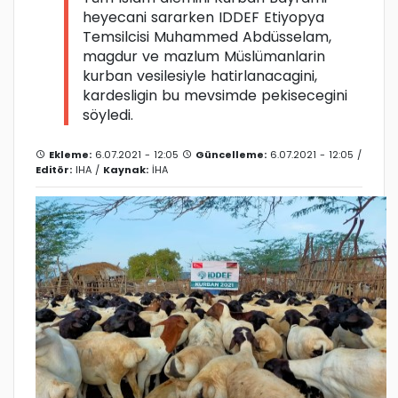
heyecani sararken IDDEF Etiyopya
Temsilcisi Muhammed Abdüsselam,
magdur ve mazlum Müslümanlarin
kurban vesilesiyle hatirlanacagini,
kardesligin bu mevsimde pekisecegini
söyledi.
Ekleme:
6.07.2021 - 12:05
Güncelleme:
6.07.2021 - 12:05 /
Editör:
IHA
/
Kaynak:
İHA