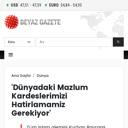
USD
: 47,51 - 47,59
EURO
: 54,84 - 54,93
Ara
Ana Sayfa
Dünya
'Dünyadaki Mazlum
Kardeslerimizi
Hatirlamamiz
Gerekiyor'
Tüm Islam alemini Kurban Bayrami