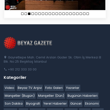
Gayrettepe Mah. Cemil Arslan Güder Sk. Otim İş Merkezi B
Blk. No:25 Beşiktaş İstanbul
+90 212 333 33 00
Kategoriler
Video
Beyaz TV Arşivi
Foto Galeri
Yazarlar
Manşetler (Bugün)
Manşetler (Dün)
Bugünün Haberleri
Son Dakika
Biyografi
Yerel Haberler
Güncel
Ekonomi