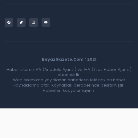
BeyazGazete.Com ' 2021
Haber sitemiz AA (Anadolu Ajansı) ve İHA (İhlas Haber Ajansı)
abonesidir.
Web sitemizde yayınlanan haberlerin telif hakları haber
kaynaklarına aittir. Kaynakları beraberinde belirtilmiştir.
Haberleri kopyalamayınız.