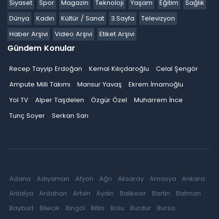
Siyaset
Spor
Magazin
Teknoloji
Yaşam
Eğitim
Sağlık
Dünya
Kadın
Kültür / Sanat
3.Sayfa
Televizyon
Haber Arşivi
Video Arşivi
Etiket Arşivi
Gündem Konular
Recep Tayyip Erdoğan
Kemal Kılıçdaroğlu
Celal Şengör
Ampute Milli Takımı
Mansur Yavaş
Ekrem İmamoğlu
Yol TV
Alper Taşdelen
Özgür Özel
Muharrem İnce
Tunç Soyer
Serkan Sarı
Adana
Adıyaman
Afyon
Ağrı
Aksaray
Amasya
Ankara
Antalya
Ardahan
Artvin
Aydın
Balıkesir
Bartın
Batman
Bayburt
Bilecik
Bingöl
Bitlis
Bolu
Burdur
Bursa