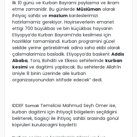
ilk 10 günü ve Kurban Bayrami paylasma ve ikram
etme zamanidir. Bu günlerde
Müslüman
olarak
ihtiyaç sahibi ve
mazlum
kardeslerimizi
hatirlamamiz gerekiyor. Hayirseverlerin emanet
ettigi 700 büyükbas ve bin küçükbas hayvanin
Etiyopya’da Kurban Bayrami’nda kesilmesi için
hazirliklar tamamlandi. Kurban programini güzel
sekilde yerine getirebilmek adina saha ekibi olarak
çalismalarimiza basladik. Etiyopya’da baskent
Addis
Ababa
, Tora, Bohditi ve Elkeso sehirlerinde
kurban
kesimi
ve dagitimi yapilacak. Bu sehirlerde Allah’in
izniyle 8 binin üzerinde aile kurban
organizasyonundan istifade edecek” dedi.
IDDEF
Temsilcisi Mahmud Seyh Ömer ise,
Somali
kurban dagitimi için ihtiyaçli bölgelerin seçildigini
belirterek, bagisçi ile ihtiyaç sahibi arasinda gönül
köprüleri kurulacagini kaydetti.