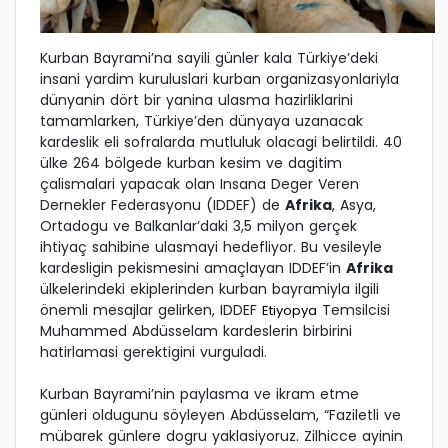
Kurban Bayrami’na sayili günler kala Türkiye’deki
insani yardim kuruluslari kurban organizasyonlariyla
dünyanin dört bir yanina ulasma hazirliklarini
tamamlarken, Türkiye’den dünyaya uzanacak
kardeslik eli sofralarda mutluluk olacagi belirtildi. 40
ülke 264 bölgede kurban kesim ve dagitim
çalismalari yapacak olan Insana Deger Veren
Dernekler Federasyonu (IDDEF) de
Afrika
, Asya,
Ortadogu ve Balkanlar’daki 3,5 milyon gerçek
ihtiyaç sahibine ulasmayi hedefliyor. Bu vesileyle
kardesligin pekismesini amaçlayan IDDEF’in
Afrika
ülkelerindeki ekiplerinden kurban bayramiyla ilgili
önemli mesajlar gelirken, IDDEF
Temsilcisi
Etiyopya
Muhammed Abdüsselam kardeslerin birbirini
hatirlamasi gerektigini vurguladi.
Kurban Bayrami’nin paylasma ve ikram etme
günleri oldugunu söyleyen Abdüsselam, “Faziletli ve
mübarek günlere dogru yaklasiyoruz. Zilhicce ayinin