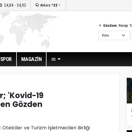
O
: 54,84 - 54,93
Ankara
º22
Gündem:
Recep T
SPOR
MAGAZİN
; 'Kovid-19
iden Gözden
telciler ve Turizm İşletmecileri Birliği