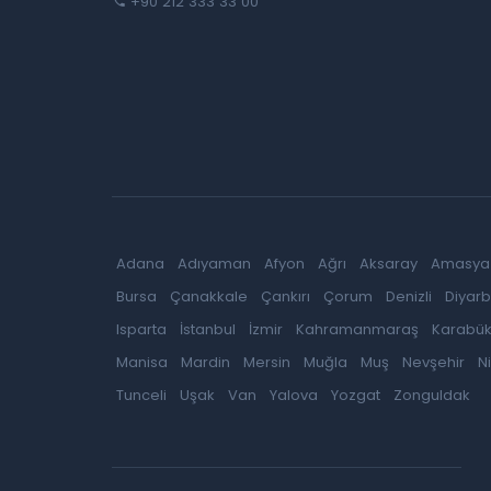
+90 212 333 33 00
Adana
Adıyaman
Afyon
Ağrı
Aksaray
Amasya
Bursa
Çanakkale
Çankırı
Çorum
Denizli
Diyarb
Isparta
İstanbul
İzmir
Kahramanmaraş
Karabü
Manisa
Mardin
Mersin
Muğla
Muş
Nevşehir
N
Tunceli
Uşak
Van
Yalova
Yozgat
Zonguldak