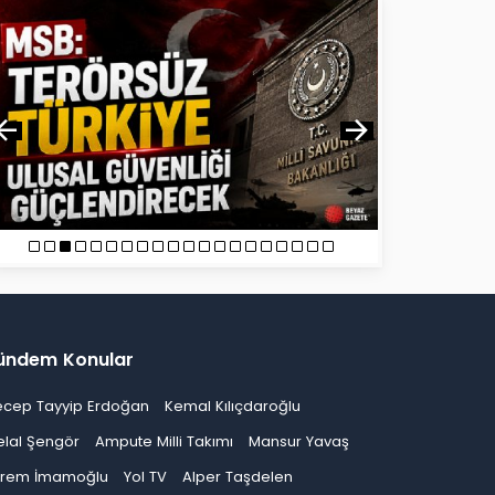
ündem Konular
ecep Tayyip Erdoğan
Kemal Kılıçdaroğlu
elal Şengör
Ampute Milli Takımı
Mansur Yavaş
krem İmamoğlu
Yol TV
Alper Taşdelen