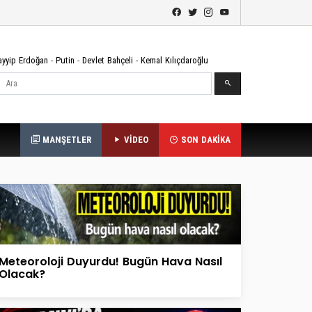
ayyip Erdoğan
-
Putin
-
Devlet Bahçeli
-
Kemal Kılıçdaroğlu
Ara
MANŞETLER
VİDEO
SON DAKİKA
Meteoroloji Duyurdu! Bugün Hava Nasıl
Olacak?