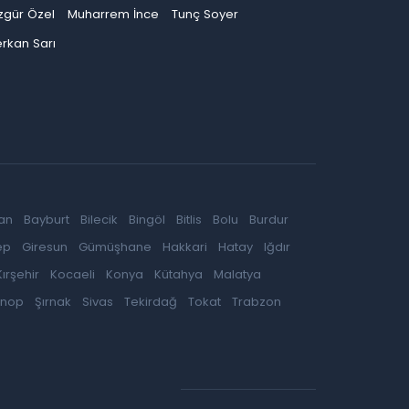
zgür Özel
Muharrem İnce
Tunç Soyer
rkan Sarı
an
Bayburt
Bilecik
Bingöl
Bitlis
Bolu
Burdur
ep
Giresun
Gümüşhane
Hakkari
Hatay
Iğdır
Kırşehir
Kocaeli
Konya
Kütahya
Malatya
inop
Şırnak
Sivas
Tekirdağ
Tokat
Trabzon