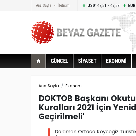
USD
: 47,51 - 47,59
EUR
Ana Sayfa
İletişim
GÜNCEL
SİYASET
EKONOMİ
Ana Sayfa
Ekonomi
DOKTOB Başkanı Okutur
Kuralları 2021 İçin Yen
Geçirilmeli'
Dalaman Ortaca Köyceğiz Turistik O