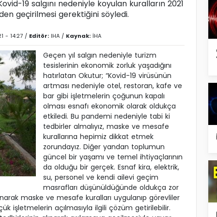
vid-19 salgını nedeniyle koyulan kuralların 2021
n geçirilmesi gerektiğini söyledi.
1 - 14:27 /
Editör:
IHA
/
Kaynak:
İHA
Geçen yıl salgın nedeniyle turizm
tesislerinin ekonomik zorluk yaşadığını
hatırlatan Okutur; “Kovid-19 virüsünün
artması nedeniyle otel, restoran, kafe ve
bar gibi işletmelerin çoğunun kapalı
olması esnafı ekonomik olarak oldukça
etkiledi. Bu pandemi nedeniyle tabi ki
tedbirler almalıyız, maske ve mesafe
kurallarına hepimiz dikkat etmek
zorundayız. Diğer yandan toplumun
güncel bir yaşamı ve temel ihtiyaçlarının
da olduğu bir gerçek. Esnaf kira, elektrik,
su, personel ve kendi ailevi geçim
masrafları düşünüldüğünde oldukça zor
lınarak maske ve mesafe kuralları uygulanıp görevliler
 işletmelerin açılmasıyla ilgili çözüm getirilebilir.