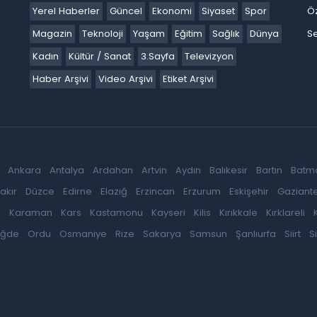
Yerel Haberler
Güncel
Ekonomi
Siyaset
Spor
Ö
Magazin
Teknoloji
Yaşam
Eğitim
Sağlık
Dünya
Se
Kadın
Kültür / Sanat
3.Sayfa
Televizyon
Haber Arşivi
Video Arşivi
Etiket Arşivi
Ankara
Antalya
Ardahan
Artvin
Aydın
Balıkesir
Bartın
Batm
akır
Düzce
Edirne
Elazığ
Erzincan
Erzurum
Eskişehir
Gaziant
k
Karaman
Kars
Kastamonu
Kayseri
Kilis
Kırıkkale
Kırklareli
iğde
Ordu
Osmaniye
Rize
Sakarya
Samsun
Şanlıurfa
Siirt
S