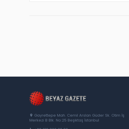
Gayrettepe Mah. Cemil Arslan Güder Sk. Otim İş
Merkezi B Blk. No:25 Beşiktaş İstanbul