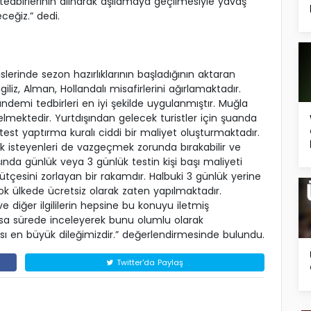
tedbirlerinin alınarak aşılamaya geçilmesiyle yavaş
ceğiz.” dedi.
erinde sezon hazırlıklarının başladığının aktaran
iz, Alman, Hollandalı misafirlerini ağırlamaktadır.
demi tedbirleri en iyi şekilde uygulanmıştır. Muğla
lmektedir. Yurtdışından gelecek turistler için şuanda
t yaptırma kuralı ciddi bir maliyet oluşturmaktadır.
 isteyenleri de vazgeçmek zorunda bırakabilir ve
şında günlük veya 3 günlük testin kişi başı maliyeti
bütçesini zorlayan bir rakamdır. Halbuki 3 günlük yerine
çok ülkede ücretsiz olarak zaten yapılmaktadır.
e diğer ilgililerin hepsine bu konuyu iletmiş
 kısa sürede inceleyerek bunu olumlu olarak
sı en büyük dileğimizdir.” değerlendirmesinde bulundu.
Twitter'da Paylaş