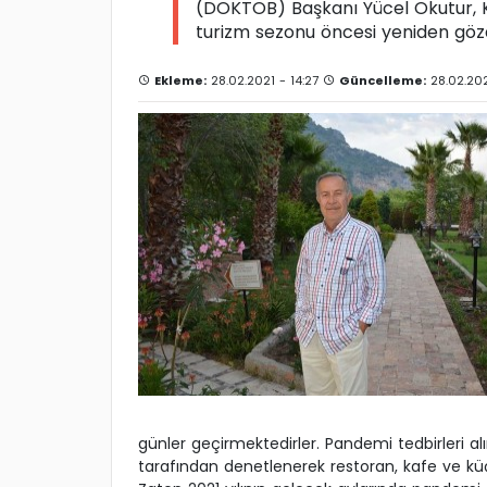
(DOKTOB) Başkanı Yücel Okutur, Ko
turizm sezonu öncesi yeniden gözde
Ekleme:
28.02.2021 - 14:27
Güncelleme:
28.02.202
günler geçirmektedirler. Pandemi tedbirleri a
tarafından denetlenerek restoran, kafe ve küçük