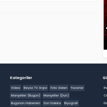
Kategoriler
G
Video
Beyaz TV Arşivi
Foto Galeri
Yazarlar
R
Manşetler (Bugün)
Manşetler (Dün)
C
Bugünün Haberleri
Son Dakika
Biyografi
E