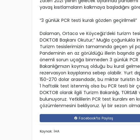
Zaten 2021 yılının gelecek aylarında pandemi 
yavaş kısıtlamaların kalkmaya başladığını göre
“3 günlük PCR testi kuralı gözden geçirilmeli”
Dalaman, Ortaca ve Köyceğiz’deki turizm tesisl
DOKTOB Başkanı Okutur;” Muğla çoğunlukla İngil
Turizm tesislerimizin tamamında geçen yıl pan
Pandeminin en az görüldüğü illerin başında ge
önemli sorun uçağa binmeden 3 günlük PCR tes
Bakanlığımızın koymuş olduğu bu kural gelmek
rezervasyon kayıplarına sebep olabilir. Yurt dı
150-270 dolar arasındadır, bu miktar turistin 
1 haftalık test istenmiş olsa bu PCR testi bir 
DOKTOB olarak ilgili Turizm Bakanlığı, TÜRSAB v
bulunuyoruz. Yetkililerin PCR test kuralını en
çözümlenmesini bekliyoruz. İyi bir sezon olma
Facebook'ta Paylaş
Kaynak: İHA