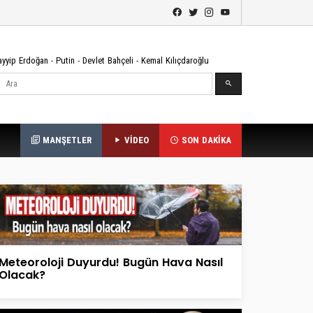
ayyip Erdoğan
-
Putin
-
Devlet Bahçeli
-
Kemal Kılıçdaroğlu
Ara
MANŞETLER
VİDEO
SON DAKİKA
Meteoroloji Duyurdu! Bugün Hava Nasıl
Olacak?