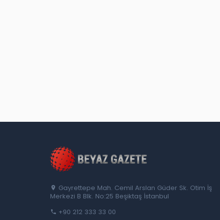
Gayrettepe Mah. Cemil Arslan Güder Sk. Otim İş
Merkezi B Blk. No:25 Beşiktaş İstanbul
+90 212 333 33 00