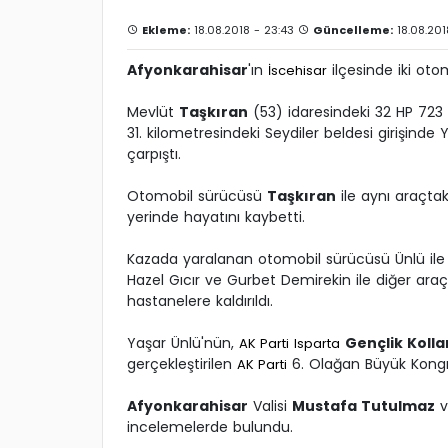
Ekleme:
18.08.2018 - 23:43
Güncelleme:
18.08.201
Afyonkarahisar
'ın
ilçesinde iki otom
İscehisar
Mevlüt
Taşkıran
(53) idaresindeki 32 HP 723 
31. kilometresindeki Seydiler beldesi girişinde
çarpıştı.
Otomobil sürücüsü
Taşkıran
ile aynı araçt
yerinde hayatını kaybetti.
Kazada yaralanan otomobil sürücüsü Ünlü ile 
Hazel Gıcır ve Gurbet Demirekin ile diğer ara
hastanelere kaldırıldı.
Yaşar Ünlü'nün,
Gençlik Kolla
AK Parti
Isparta
gerçekleştirilen
6. Olağan Büyük Kong
AK Parti
Afyonkarahisar
Valisi
Mustafa Tutulmaz
v
incelemelerde bulundu.