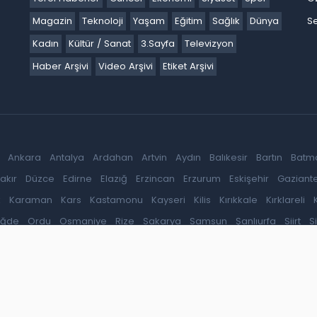
Magazin
Teknoloji
Yaşam
Eğitim
Sağlık
Dünya
Se
Kadın
Kültür / Sanat
3.Sayfa
Televizyon
Haber Arşivi
Video Arşivi
Etiket Arşivi
Ankara
Antalya
Ardahan
Artvin
Aydın
Balıkesir
Bartın
Batm
akır
Düzce
Edirne
Elazığ
Erzincan
Erzurum
Eskişehir
Gaziant
k
Karaman
Kars
Kastamonu
Kayseri
Kilis
Kırıkkale
Kırklareli
iğde
Ordu
Osmaniye
Rize
Sakarya
Samsun
Şanlıurfa
Siirt
S