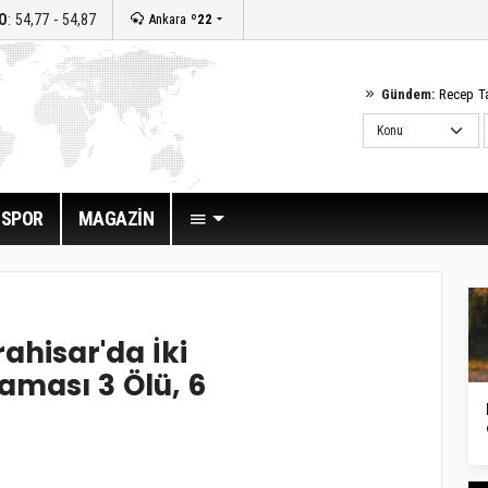
O
: 54,77 - 54,87
Ankara
º22
Gündem:
Recep T
SPOR
MAGAZİN
hisar'da İki
aması 3 Ölü, 6