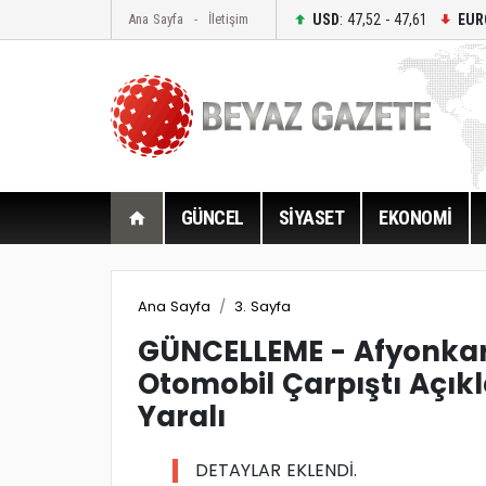
USD
: 47,52 - 47,61
EUR
Ana Sayfa
İletişim
GÜNCEL
SİYASET
EKONOMİ
Ana Sayfa
3. Sayfa
GÜNCELLEME - Afyonkara
Otomobil Çarpıştı Açıkl
Yaralı
DETAYLAR EKLENDİ.