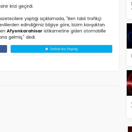
nir krizi geçirdi.
zetecilere yaptığı açıklamada, "Ben tabii trafikçi
lilerden edindiğimiz bilgiye göre, bizim kavşaktan
den
Afyonkarahisar
istikametine giden otomobille
na gelmiş." dedi.
Twitter'da Paylaş