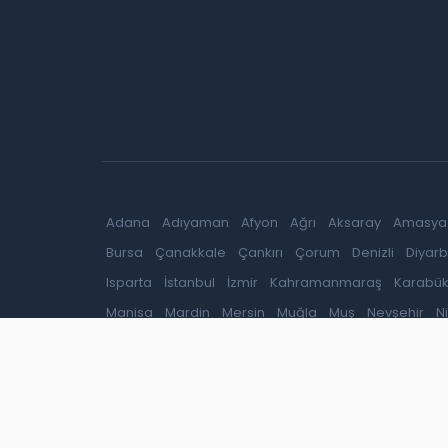
Adana
Adıyaman
Afyon
Ağrı
Aksaray
Amasya
Bursa
Çanakkale
Çankırı
Çorum
Denizli
Diyarb
Isparta
İstanbul
İzmir
Kahramanmaraş
Karabü
Manisa
Mardin
Mersin
Muğla
Muş
Nevşehir
N
Tunceli
Uşak
Van
Yalova
Yozgat
Zonguldak