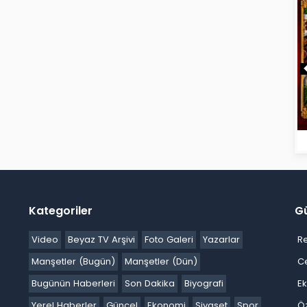
Kategoriler
G
Video
Beyaz TV Arşivi
Foto Galeri
Yazarlar
R
Manşetler (Bugün)
Manşetler (Dün)
C
Bugünün Haberleri
Son Dakika
Biyografi
E
Yerel Haberler
Güncel
Ekonomi
Siyaset
Spor
Ö