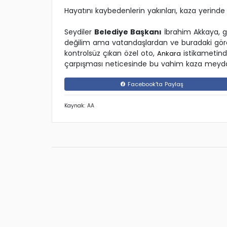
Hayatını kaybedenlerin yakınları, kaza yerinde si
Seydiler
Belediye Başkanı
İbrahim Akkaya, ga
değilim ama vatandaşlardan ve buradaki görev
kontrolsüz çıkan özel oto,
istikametin
Ankara
çarpışması neticesinde bu vahim kaza meyda
Facebook'ta Paylaş
Kaynak: AA