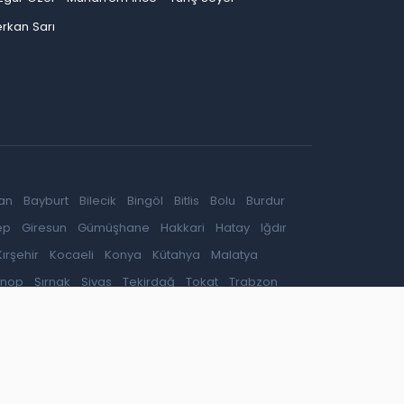
rkan Sarı
an
Bayburt
Bilecik
Bingöl
Bitlis
Bolu
Burdur
ep
Giresun
Gümüşhane
Hakkari
Hatay
Iğdır
Kırşehir
Kocaeli
Konya
Kütahya
Malatya
inop
Şırnak
Sivas
Tekirdağ
Tokat
Trabzon