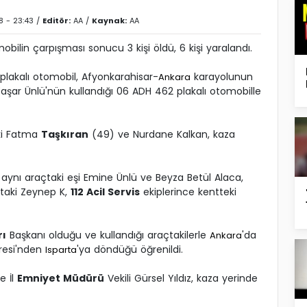
8 - 23:43 /
Editör:
AA
/
Kaynak:
AA
obilin çarpışması sonucu 3 kişi öldü, 6 kişi yaralandı.
plakalı otomobil, Afyonkarahisar-
karayolunun
Ankara
 Yaşar Ünlü'nün kullandığı 06 ADH 462 plakalı otomobille
aki Fatma
Taşkıran
(49) ve Nurdane Kalkan, kaza
aynı araçtaki eşi Emine Ünlü ve Beyza Betül Alaca,
çtaki Zeynep K,
112 Acil Servis
ekiplerince kentteki
rı
Başkanı olduğu ve kullandığı araçtakilerle
'da
Ankara
resi'nden
'ya döndüğü öğrenildi.
Isparta
e İl
Emniyet Müdürü
Vekili Gürsel Yıldız, kaza yerinde