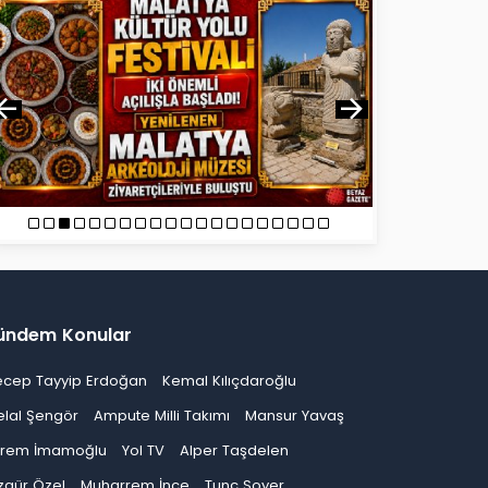
ündem Konular
ecep Tayyip Erdoğan
Kemal Kılıçdaroğlu
elal Şengör
Ampute Milli Takımı
Mansur Yavaş
krem İmamoğlu
Yol TV
Alper Taşdelen
zgür Özel
Muharrem İnce
Tunç Soyer